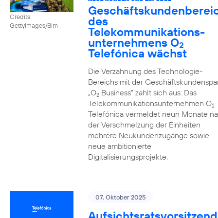
Geschäftskundenberei
Credits:
des
Gettyimages/Bim
Telekommunikations­
unternehmens O
2
Telefónica wächst
Die Verzahnung des Technologie-
Bereichs mit der Geschäftskundenspa
„O
Business” zahlt sich aus: Das
2
Telekommunikationsunternehmen O
2
Telefónica vermeldet neun Monate n
der Verschmelzung der Einheiten
mehrere Neukundenzugänge sowie
neue ambitionierte
Digitalisierungsprojekte.
07. Oktober 2025
Aufsichtsratsvorsitzend