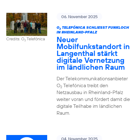
06. November 2025
O
TELEFÓNICA SCHLIESST FUNKLOCH I
2
N RHEINLAND-PFALZ
Neuer
Credits: O
Telefónica
2
Mobilfunkstandort in
Langenthal stärkt
digitale Vernetzung
im ländlichen Raum
Der Telekommunikationsanbieter
O
Telefónica treibt den
2
Netzausbau in Rheinland-Pfalz
weiter voran und fördert damit die
digitale Teilhabe im ländlichen
Raum.
04. November 2025