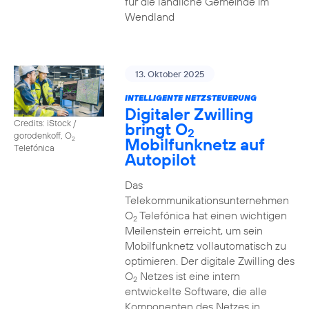
für die ländliche Gemeinde im
Wendland
13. Oktober 2025
INTELLIGENTE NETZSTEUERUNG
Digitaler Zwilling
Credits: iStock /
bringt O
2
gorodenkoff, O
Mobilfunknetz auf
2
Telefónica
Autopilot
Das
Telekommunikationsunternehmen
O
Telefónica hat einen wichtigen
2
Meilenstein erreicht, um sein
Mobilfunknetz vollautomatisch zu
optimieren. Der digitale Zwilling des
O
Netzes ist eine intern
2
entwickelte Software, die alle
Komponenten des Netzes in