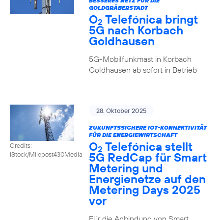
BESSERES NETZ FÜR DIE
GOLDGRÄBERSTADT
O
Telefónica bringt
2
5G nach Korbach
Goldhausen
5G-Mobilfunkmast in Korbach
Goldhausen ab sofort in Betrieb
28. Oktober 2025
ZUKUNFTSSICHERE IOT-KONNEKTIVITÄT
FÜR DIE ENERGIEWIRTSCHAFT
O
Telefónica stellt
Credits:
2
5G RedCap für Smart
iStock/Milepost430Media
Metering und
Energienetze auf den
Metering Days 2025
vor
Für die Anbindung von Smart