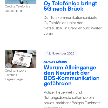
O
Telefónica bringt
2
Credits: Telefónica
5G nach Brück
Deutschland
Der Telekommunikationsanbieter
O
Telefónica treibt den
2
Netzausbau in Brandenburg weiter
voran
12. November 2025
ALFONS LÖSING
Warum Alleingänge
Credits: istock /
den Neustart der
juststock,
BOS-Kommunikation
Tagesspiegel
gefährden
Polizei, Feuerwehr und
Rettungsdienste sollen sie ein
neues, breitbandfähiges Funknetz