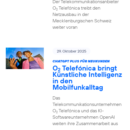
Der Telekommunikationsanbieter
O
Telefónica treibt den
2
Netzausbau in der
Mecklenburgischen Schweiz
weiter voran
29. Oktober 2025
CHATGPT PLUS FÜR NEUKUNDEN
O
Telefónica bringt
2
Künstliche Intelligenz
in den
Mobilfunkalltag
Das
Telekommunikationsunternehmen
O
Telefónica und das KI-
2
Softwareunternehmen OpenAI
weiten ihre Zusammenarbeit aus