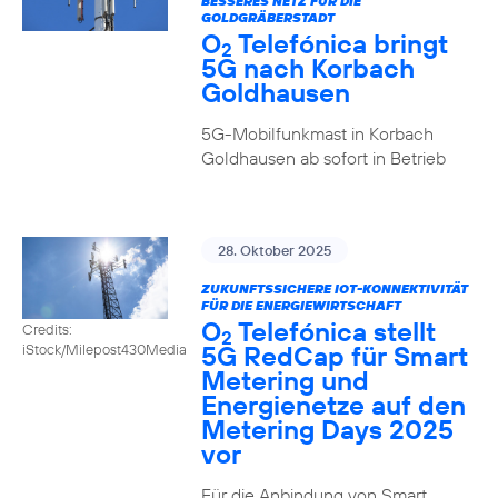
BESSERES NETZ FÜR DIE
GOLDGRÄBERSTADT
O
Telefónica bringt
2
5G nach Korbach
Goldhausen
5G-Mobilfunkmast in Korbach
Goldhausen ab sofort in Betrieb
28. Oktober 2025
ZUKUNFTSSICHERE IOT-KONNEKTIVITÄT
FÜR DIE ENERGIEWIRTSCHAFT
O
Telefónica stellt
Credits:
2
5G RedCap für Smart
iStock/Milepost430Media
Metering und
Energienetze auf den
Metering Days 2025
vor
Für die Anbindung von Smart