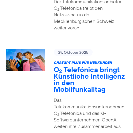
Der Telekommunikationsanbieter
O
Telefónica treibt den
2
Netzausbau in der
Mecklenburgischen Schweiz
weiter voran
29. Oktober 2025
CHATGPT PLUS FÜR NEUKUNDEN
O
Telefónica bringt
2
Künstliche Intelligenz
in den
Mobilfunkalltag
Das
Telekommunikationsunternehmen
O
Telefónica und das KI-
2
Softwareunternehmen OpenAI
weiten ihre Zusammenarbeit aus