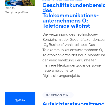
Geschäftskundenberei
Credits:
des
Gettyimages/Bim
Telekommunikations­
unternehmens O
2
Telefónica wächst
Die Verzahnung des Technologie-
Bereichs mit der Geschäftskundenspa
„O
Business” zahlt sich aus: Das
2
Telekommunikationsunternehmen O
2
Telefónica vermeldet neun Monate n
der Verschmelzung der Einheiten
mehrere Neukundenzugänge sowie
neue ambitionierte
Digitalisierungsprojekte.
07. Oktober 2025
Aufsichtsratsvorsitzend