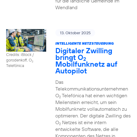
für die ländliche Gemeinde im
Wendland
13. Oktober 2025
INTELLIGENTE NETZSTEUERUNG
Digitaler Zwilling
Credits: iStock /
bringt O
2
gorodenkoff, O
Mobilfunknetz auf
2
Telefónica
Autopilot
Das
Telekommunikationsunternehmen
O
Telefónica hat einen wichtigen
2
Meilenstein erreicht, um sein
Mobilfunknetz vollautomatisch zu
optimieren. Der digitale Zwilling des
O
Netzes ist eine intern
2
entwickelte Software, die alle
Komponenten des Netzes in