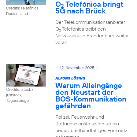
O
Telefónica bringt
2
Credits: Telefónica
5G nach Brück
Deutschland
Der Telekommunikationsanbieter
O
Telefónica treibt den
2
Netzausbau in Brandenburg weiter
voran
12. November 2025
ALFONS LÖSING
Warum Alleingänge
Credits: istock /
den Neustart der
juststock,
BOS-Kommunikation
Tagesspiegel
gefährden
Polizei, Feuerwehr und
Rettungsdienste sollen sie ein
neues, breitbandfähiges Funknetz