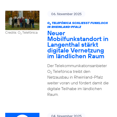
06. November 2025
O
TELEFÓNICA SCHLIESST FUNKLOCH I
2
N RHEINLAND-PFALZ
Neuer
Credits: O
Telefónica
2
Mobilfunkstandort in
Langenthal stärkt
digitale Vernetzung
im ländlichen Raum
Der Telekommunikationsanbieter
O
Telefónica treibt den
2
Netzausbau in Rheinland-Pfalz
weiter voran und fördert damit die
digitale Teilhabe im ländlichen
Raum.
04. November 2025