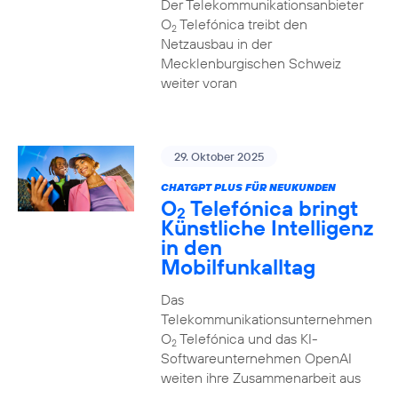
Der Telekommunikationsanbieter
O
Telefónica treibt den
2
Netzausbau in der
Mecklenburgischen Schweiz
weiter voran
29. Oktober 2025
CHATGPT PLUS FÜR NEUKUNDEN
O
Telefónica bringt
2
Künstliche Intelligenz
in den
Mobilfunkalltag
Das
Telekommunikationsunternehmen
O
Telefónica und das KI-
2
Softwareunternehmen OpenAI
weiten ihre Zusammenarbeit aus