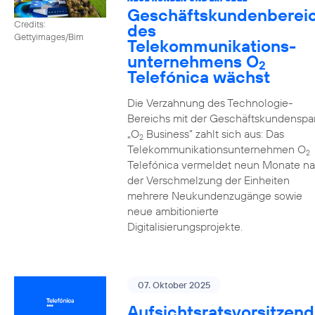
Geschäftskundenberei
Credits:
des
Gettyimages/Bim
Telekommunikations­
unternehmens O
2
Telefónica wächst
Die Verzahnung des Technologie-
Bereichs mit der Geschäftskundenspa
„O
Business” zahlt sich aus: Das
2
Telekommunikationsunternehmen O
2
Telefónica vermeldet neun Monate n
der Verschmelzung der Einheiten
mehrere Neukundenzugänge sowie
neue ambitionierte
Digitalisierungsprojekte.
07. Oktober 2025
Aufsichtsratsvorsitzend