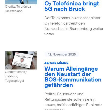
O
Telefónica bringt
2
Credits: Telefónica
5G nach Brück
Deutschland
Der Telekommunikationsanbieter
O
Telefónica treibt den
2
Netzausbau in Brandenburg weiter
voran
12. November 2025
ALFONS LÖSING
Warum Alleingänge
Credits: istock /
den Neustart der
juststock,
BOS-Kommunikation
Tagesspiegel
gefährden
Polizei, Feuerwehr und
Rettungsdienste sollen sie ein
neues, breitbandfähiges Funknetz