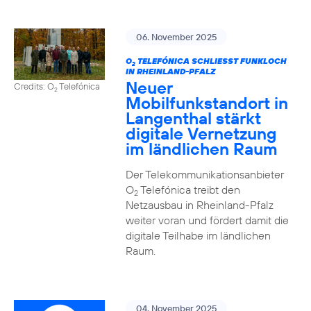
06. November 2025
O
TELEFÓNICA SCHLIESST FUNKLOCH I
2
N RHEINLAND-PFALZ
Neuer
Credits: O
Telefónica
2
Mobilfunkstandort in
Langenthal stärkt
digitale Vernetzung
im ländlichen Raum
Der Telekommunikationsanbieter
O
Telefónica treibt den
2
Netzausbau in Rheinland-Pfalz
weiter voran und fördert damit die
digitale Teilhabe im ländlichen
Raum.
04. November 2025