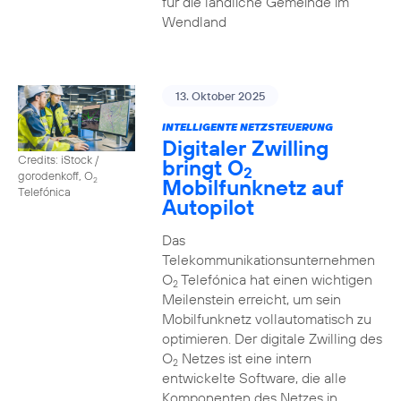
für die ländliche Gemeinde im
Wendland
13. Oktober 2025
INTELLIGENTE NETZSTEUERUNG
Digitaler Zwilling
Credits: iStock /
bringt O
2
gorodenkoff, O
Mobilfunknetz auf
2
Telefónica
Autopilot
Das
Telekommunikationsunternehmen
O
Telefónica hat einen wichtigen
2
Meilenstein erreicht, um sein
Mobilfunknetz vollautomatisch zu
optimieren. Der digitale Zwilling des
O
Netzes ist eine intern
2
entwickelte Software, die alle
Komponenten des Netzes in