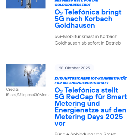
BESSERES NETZ FÜR DIE
GOLDGRÄBERSTADT
O
Telefónica bringt
2
5G nach Korbach
Goldhausen
5G-Mobilfunkmast in Korbach
Goldhausen ab sofort in Betrieb
28. Oktober 2025
ZUKUNFTSSICHERE IOT-KONNEKTIVITÄT
FÜR DIE ENERGIEWIRTSCHAFT
O
Telefónica stellt
Credits:
2
5G RedCap für Smart
iStock/Milepost430Media
Metering und
Energienetze auf den
Metering Days 2025
vor
Für die Anbindung von Smart