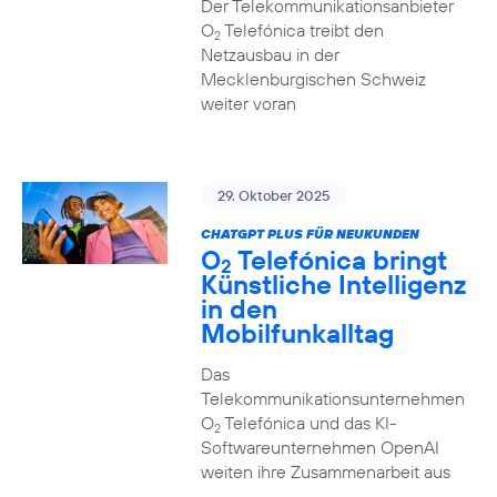
Der Telekommunikationsanbieter
O
Telefónica treibt den
2
Netzausbau in der
Mecklenburgischen Schweiz
weiter voran
29. Oktober 2025
CHATGPT PLUS FÜR NEUKUNDEN
O
Telefónica bringt
2
Künstliche Intelligenz
in den
Mobilfunkalltag
Das
Telekommunikationsunternehmen
O
Telefónica und das KI-
2
Softwareunternehmen OpenAI
weiten ihre Zusammenarbeit aus