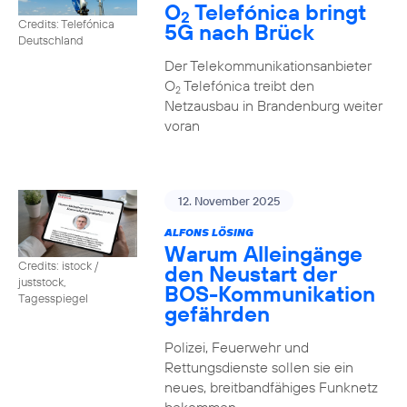
O
Telefónica bringt
2
Credits: Telefónica
5G nach Brück
Deutschland
Der Telekommunikationsanbieter
O
Telefónica treibt den
2
Netzausbau in Brandenburg weiter
voran
12. November 2025
ALFONS LÖSING
Warum Alleingänge
Credits: istock /
den Neustart der
juststock,
BOS-Kommunikation
Tagesspiegel
gefährden
Polizei, Feuerwehr und
Rettungsdienste sollen sie ein
neues, breitbandfähiges Funknetz