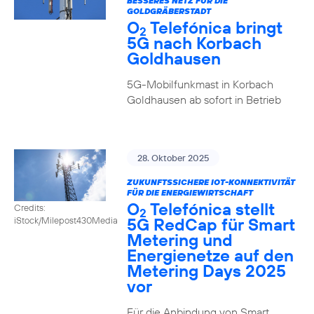
BESSERES NETZ FÜR DIE
GOLDGRÄBERSTADT
O
Telefónica bringt
2
5G nach Korbach
Goldhausen
5G-Mobilfunkmast in Korbach
Goldhausen ab sofort in Betrieb
28. Oktober 2025
ZUKUNFTSSICHERE IOT-KONNEKTIVITÄT
FÜR DIE ENERGIEWIRTSCHAFT
O
Telefónica stellt
Credits:
2
5G RedCap für Smart
iStock/Milepost430Media
Metering und
Energienetze auf den
Metering Days 2025
vor
Für die Anbindung von Smart