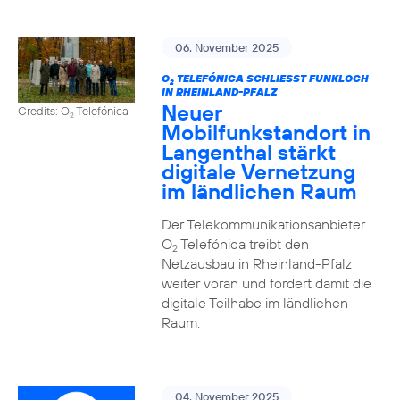
06. November 2025
O
TELEFÓNICA SCHLIESST FUNKLOCH I
2
N RHEINLAND-PFALZ
Neuer
Credits: O
Telefónica
2
Mobilfunkstandort in
Langenthal stärkt
digitale Vernetzung
im ländlichen Raum
Der Telekommunikationsanbieter
O
Telefónica treibt den
2
Netzausbau in Rheinland-Pfalz
weiter voran und fördert damit die
digitale Teilhabe im ländlichen
Raum.
04. November 2025