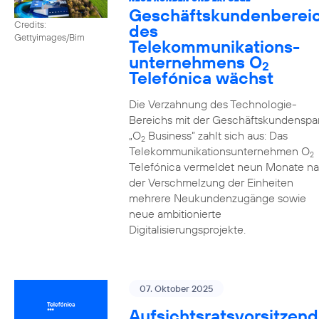
Geschäftskundenberei
Credits:
des
Gettyimages/Bim
Telekommunikations­
unternehmens O
2
Telefónica wächst
Die Verzahnung des Technologie-
Bereichs mit der Geschäftskundenspa
„O
Business” zahlt sich aus: Das
2
Telekommunikationsunternehmen O
2
Telefónica vermeldet neun Monate n
der Verschmelzung der Einheiten
mehrere Neukundenzugänge sowie
neue ambitionierte
Digitalisierungsprojekte.
07. Oktober 2025
Aufsichtsratsvorsitzend