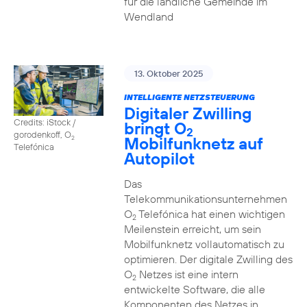
für die ländliche Gemeinde im
Wendland
13. Oktober 2025
INTELLIGENTE NETZSTEUERUNG
Digitaler Zwilling
Credits: iStock /
bringt O
2
gorodenkoff, O
Mobilfunknetz auf
2
Telefónica
Autopilot
Das
Telekommunikationsunternehmen
O
Telefónica hat einen wichtigen
2
Meilenstein erreicht, um sein
Mobilfunknetz vollautomatisch zu
optimieren. Der digitale Zwilling des
O
Netzes ist eine intern
2
entwickelte Software, die alle
Komponenten des Netzes in