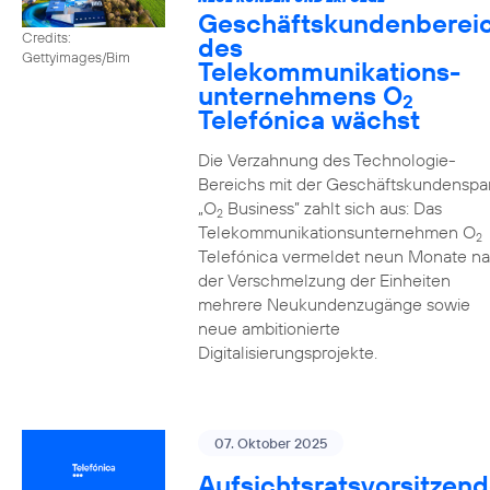
Geschäftskundenberei
Credits:
des
Gettyimages/Bim
Telekommunikations­
unternehmens O
2
Telefónica wächst
Die Verzahnung des Technologie-
Bereichs mit der Geschäftskundenspa
„O
Business” zahlt sich aus: Das
2
Telekommunikationsunternehmen O
2
Telefónica vermeldet neun Monate n
der Verschmelzung der Einheiten
mehrere Neukundenzugänge sowie
neue ambitionierte
Digitalisierungsprojekte.
07. Oktober 2025
Aufsichtsratsvorsitzend