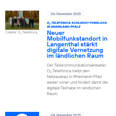
06. November 2025
O
TELEFÓNICA SCHLIESST FUNKLOCH I
2
N RHEINLAND-PFALZ
Neuer
Credits: O
Telefónica
2
Mobilfunkstandort in
Langenthal stärkt
digitale Vernetzung
im ländlichen Raum
Der Telekommunikationsanbieter
O
Telefónica treibt den
2
Netzausbau in Rheinland-Pfalz
weiter voran und fördert damit die
digitale Teilhabe im ländlichen
Raum.
04. November 2025