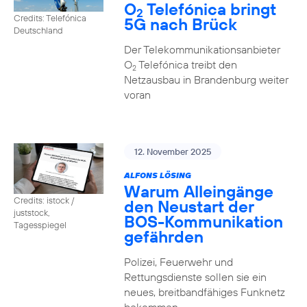
O
Telefónica bringt
2
Credits: Telefónica
5G nach Brück
Deutschland
Der Telekommunikationsanbieter
O
Telefónica treibt den
2
Netzausbau in Brandenburg weiter
voran
12. November 2025
ALFONS LÖSING
Warum Alleingänge
Credits: istock /
den Neustart der
juststock,
BOS-Kommunikation
Tagesspiegel
gefährden
Polizei, Feuerwehr und
Rettungsdienste sollen sie ein
neues, breitbandfähiges Funknetz