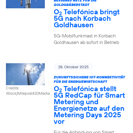
BESSERES NETZ FÜR DIE
GOLDGRÄBERSTADT
O
Telefónica bringt
2
5G nach Korbach
Goldhausen
5G-Mobilfunkmast in Korbach
Goldhausen ab sofort in Betrieb
28. Oktober 2025
ZUKUNFTSSICHERE IOT-KONNEKTIVITÄT
FÜR DIE ENERGIEWIRTSCHAFT
O
Telefónica stellt
Credits:
2
5G RedCap für Smart
iStock/Milepost430Media
Metering und
Energienetze auf den
Metering Days 2025
vor
Für die Anbindung von Smart