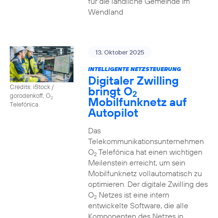
für die ländliche Gemeinde im
Wendland
13. Oktober 2025
INTELLIGENTE NETZSTEUERUNG
Digitaler Zwilling
Credits: iStock /
bringt O
2
gorodenkoff, O
Mobilfunknetz auf
2
Telefónica
Autopilot
Das
Telekommunikationsunternehmen
O
Telefónica hat einen wichtigen
2
Meilenstein erreicht, um sein
Mobilfunknetz vollautomatisch zu
optimieren. Der digitale Zwilling des
O
Netzes ist eine intern
2
entwickelte Software, die alle
Komponenten des Netzes in