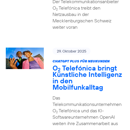
Der Telekommunikationsanbieter
O
Telefónica treibt den
2
Netzausbau in der
Mecklenburgischen Schweiz
weiter voran
29. Oktober 2025
CHATGPT PLUS FÜR NEUKUNDEN
O
Telefónica bringt
2
Künstliche Intelligenz
in den
Mobilfunkalltag
Das
Telekommunikationsunternehmen
O
Telefónica und das KI-
2
Softwareunternehmen OpenAI
weiten ihre Zusammenarbeit aus