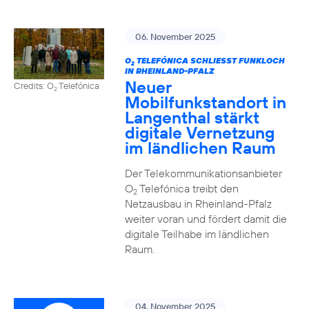
06. November 2025
O
TELEFÓNICA SCHLIESST FUNKLOCH I
2
N RHEINLAND-PFALZ
Neuer
Credits: O
Telefónica
2
Mobilfunkstandort in
Langenthal stärkt
digitale Vernetzung
im ländlichen Raum
Der Telekommunikationsanbieter
O
Telefónica treibt den
2
Netzausbau in Rheinland-Pfalz
weiter voran und fördert damit die
digitale Teilhabe im ländlichen
Raum.
04. November 2025