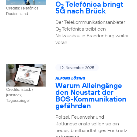
O
Telefónica bringt
2
Credits: Telefónica
5G nach Brück
Deutschland
Der Telekommunikationsanbieter
O
Telefónica treibt den
2
Netzausbau in Brandenburg weiter
voran
12. November 2025
ALFONS LÖSING
Warum Alleingänge
Credits: istock /
den Neustart der
juststock,
BOS-Kommunikation
Tagesspiegel
gefährden
Polizei, Feuerwehr und
Rettungsdienste sollen sie ein
neues, breitbandfähiges Funknetz