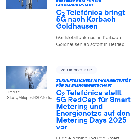
BESSERES NETZ FÜR DIE
GOLDGRÄBERSTADT
O
Telefónica bringt
2
5G nach Korbach
Goldhausen
5G-Mobilfunkmast in Korbach
Goldhausen ab sofort in Betrieb
28. Oktober 2025
ZUKUNFTSSICHERE IOT-KONNEKTIVITÄT
FÜR DIE ENERGIEWIRTSCHAFT
O
Telefónica stellt
Credits:
2
5G RedCap für Smart
iStock/Milepost430Media
Metering und
Energienetze auf den
Metering Days 2025
vor
Für die Anbindung von Smart