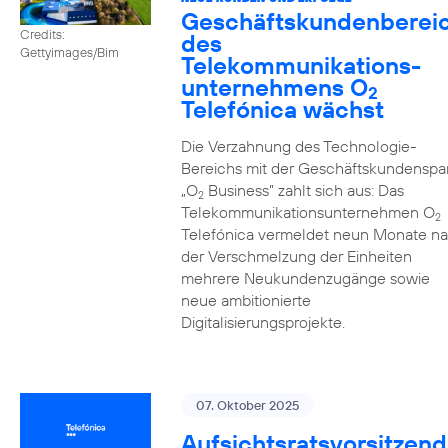
Geschäftskundenberei
Credits:
des
Gettyimages/Bim
Telekommunikations­
unternehmens O
2
Telefónica wächst
Die Verzahnung des Technologie-
Bereichs mit der Geschäftskundenspa
„O
Business” zahlt sich aus: Das
2
Telekommunikationsunternehmen O
2
Telefónica vermeldet neun Monate n
der Verschmelzung der Einheiten
mehrere Neukundenzugänge sowie
neue ambitionierte
Digitalisierungsprojekte.
07. Oktober 2025
Aufsichtsratsvorsitzend