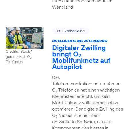
für die ländliche Gemeinde im
Wendland
13. Oktober 2025
INTELLIGENTE NETZSTEUERUNG
Digitaler Zwilling
Credits: iStock /
bringt O
2
gorodenkoff, O
Mobilfunknetz auf
2
Telefónica
Autopilot
Das
Telekommunikationsunternehmen
O
Telefónica hat einen wichtigen
2
Meilenstein erreicht, um sein
Mobilfunknetz vollautomatisch zu
optimieren. Der digitale Zwilling des
O
Netzes ist eine intern
2
entwickelte Software, die alle
Komponenten des Netzes in