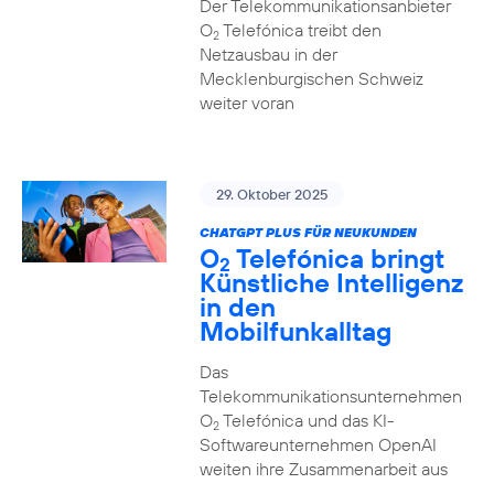
Der Telekommunikationsanbieter
O
Telefónica treibt den
2
Netzausbau in der
Mecklenburgischen Schweiz
weiter voran
29. Oktober 2025
CHATGPT PLUS FÜR NEUKUNDEN
O
Telefónica bringt
2
Künstliche Intelligenz
in den
Mobilfunkalltag
Das
Telekommunikationsunternehmen
O
Telefónica und das KI-
2
Softwareunternehmen OpenAI
weiten ihre Zusammenarbeit aus