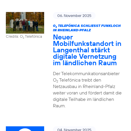
06. November 2025
O
TELEFÓNICA SCHLIESST FUNKLOCH I
2
N RHEINLAND-PFALZ
Neuer
Credits: O
Telefónica
2
Mobilfunkstandort in
Langenthal stärkt
digitale Vernetzung
im ländlichen Raum
Der Telekommunikationsanbieter
O
Telefónica treibt den
2
Netzausbau in Rheinland-Pfalz
weiter voran und fördert damit die
digitale Teilhabe im ländlichen
Raum.
04. November 2025