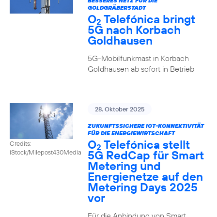
BESSERES NETZ FÜR DIE
GOLDGRÄBERSTADT
O
Telefónica bringt
2
5G nach Korbach
Goldhausen
5G-Mobilfunkmast in Korbach
Goldhausen ab sofort in Betrieb
28. Oktober 2025
ZUKUNFTSSICHERE IOT-KONNEKTIVITÄT
FÜR DIE ENERGIEWIRTSCHAFT
O
Telefónica stellt
Credits:
2
5G RedCap für Smart
iStock/Milepost430Media
Metering und
Energienetze auf den
Metering Days 2025
vor
Für die Anbindung von Smart