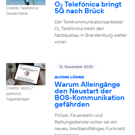
O
Telefónica bringt
2
Credits: Telefónica
5G nach Brück
Deutschland
Der Telekommunikationsanbieter
O
Telefónica treibt den
2
Netzausbau in Brandenburg weiter
voran
12. November 2025
ALFONS LÖSING
Warum Alleingänge
Credits: istock /
den Neustart der
juststock,
BOS-Kommunikation
Tagesspiegel
gefährden
Polizei, Feuerwehr und
Rettungsdienste sollen sie ein
neues, breitbandfähiges Funknetz