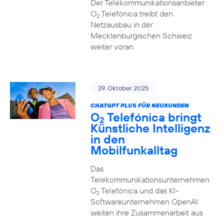
Der Telekommunikationsanbieter
O
Telefónica treibt den
2
Netzausbau in der
Mecklenburgischen Schweiz
weiter voran
29. Oktober 2025
CHATGPT PLUS FÜR NEUKUNDEN
O
Telefónica bringt
2
Künstliche Intelligenz
in den
Mobilfunkalltag
Das
Telekommunikationsunternehmen
O
Telefónica und das KI-
2
Softwareunternehmen OpenAI
weiten ihre Zusammenarbeit aus