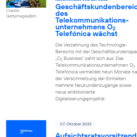
Geschäftskundenberei
Credits:
des
Gettyimages/Bim
Telekommunikations­
unternehmens O
2
Telefónica wächst
Die Verzahnung des Technologie-
Bereichs mit der Geschäftskundenspa
„O
Business” zahlt sich aus: Das
2
Telekommunikationsunternehmen O
2
Telefónica vermeldet neun Monate n
der Verschmelzung der Einheiten
mehrere Neukundenzugänge sowie
neue ambitionierte
Digitalisierungsprojekte.
07. Oktober 2025
Aufsichtsratsvorsitzend