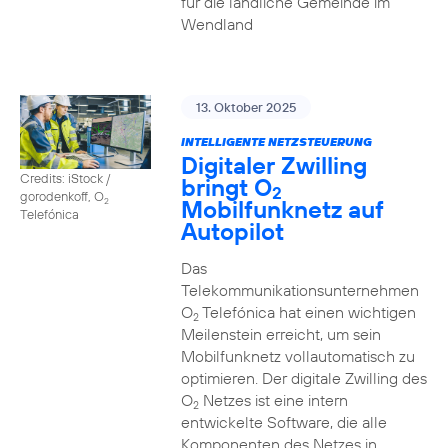
für die ländliche Gemeinde im
Wendland
13. Oktober 2025
INTELLIGENTE NETZSTEUERUNG
Digitaler Zwilling
Credits: iStock /
bringt O
2
gorodenkoff, O
Mobilfunknetz auf
2
Telefónica
Autopilot
Das
Telekommunikationsunternehmen
O
Telefónica hat einen wichtigen
2
Meilenstein erreicht, um sein
Mobilfunknetz vollautomatisch zu
optimieren. Der digitale Zwilling des
O
Netzes ist eine intern
2
entwickelte Software, die alle
Komponenten des Netzes in