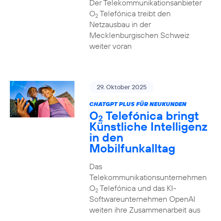
Der Telekommunikationsanbieter
O
Telefónica treibt den
2
Netzausbau in der
Mecklenburgischen Schweiz
weiter voran
29. Oktober 2025
CHATGPT PLUS FÜR NEUKUNDEN
O
Telefónica bringt
2
Künstliche Intelligenz
in den
Mobilfunkalltag
Das
Telekommunikationsunternehmen
O
Telefónica und das KI-
2
Softwareunternehmen OpenAI
weiten ihre Zusammenarbeit aus