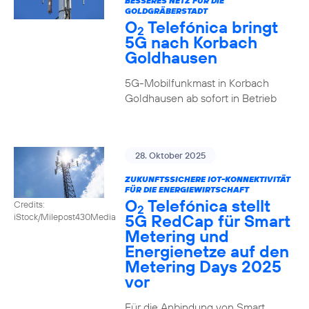
BESSERES NETZ FÜR DIE
GOLDGRÄBERSTADT
O
Telefónica bringt
2
5G nach Korbach
Goldhausen
5G-Mobilfunkmast in Korbach
Goldhausen ab sofort in Betrieb
28. Oktober 2025
ZUKUNFTSSICHERE IOT-KONNEKTIVITÄT
FÜR DIE ENERGIEWIRTSCHAFT
O
Telefónica stellt
Credits:
2
5G RedCap für Smart
iStock/Milepost430Media
Metering und
Energienetze auf den
Metering Days 2025
vor
Für die Anbindung von Smart