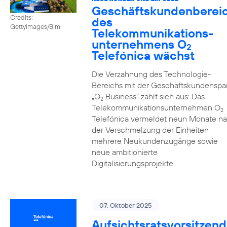
Geschäftskundenberei
Credits:
des
Gettyimages/Bim
Telekommunikations­
unternehmens O
2
Telefónica wächst
Die Verzahnung des Technologie-
Bereichs mit der Geschäftskundenspa
„O
Business” zahlt sich aus: Das
2
Telekommunikationsunternehmen O
2
Telefónica vermeldet neun Monate n
der Verschmelzung der Einheiten
mehrere Neukundenzugänge sowie
neue ambitionierte
Digitalisierungsprojekte.
07. Oktober 2025
Aufsichtsratsvorsitzend