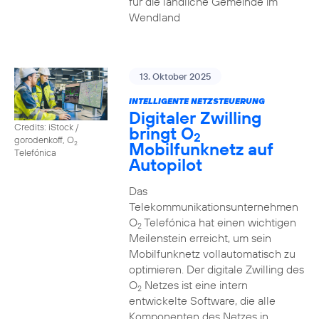
für die ländliche Gemeinde im
Wendland
13. Oktober 2025
INTELLIGENTE NETZSTEUERUNG
Digitaler Zwilling
Credits: iStock /
bringt O
2
gorodenkoff, O
Mobilfunknetz auf
2
Telefónica
Autopilot
Das
Telekommunikationsunternehmen
O
Telefónica hat einen wichtigen
2
Meilenstein erreicht, um sein
Mobilfunknetz vollautomatisch zu
optimieren. Der digitale Zwilling des
O
Netzes ist eine intern
2
entwickelte Software, die alle
Komponenten des Netzes in