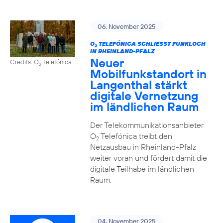
06. November 2025
O
TELEFÓNICA SCHLIESST FUNKLOCH I
2
N RHEINLAND-PFALZ
Neuer
Credits: O
Telefónica
2
Mobilfunkstandort in
Langenthal stärkt
digitale Vernetzung
im ländlichen Raum
Der Telekommunikationsanbieter
O
Telefónica treibt den
2
Netzausbau in Rheinland-Pfalz
weiter voran und fördert damit die
digitale Teilhabe im ländlichen
Raum.
04. November 2025