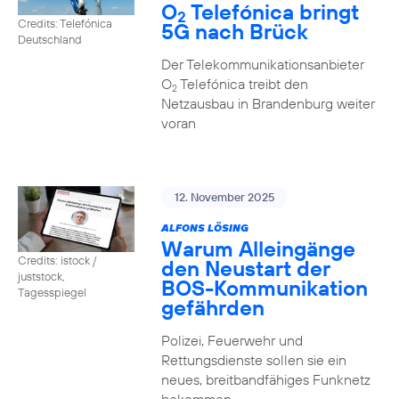
O
Telefónica bringt
2
Credits: Telefónica
5G nach Brück
Deutschland
Der Telekommunikationsanbieter
O
Telefónica treibt den
2
Netzausbau in Brandenburg weiter
voran
12. November 2025
ALFONS LÖSING
Warum Alleingänge
Credits: istock /
den Neustart der
juststock,
BOS-Kommunikation
Tagesspiegel
gefährden
Polizei, Feuerwehr und
Rettungsdienste sollen sie ein
neues, breitbandfähiges Funknetz