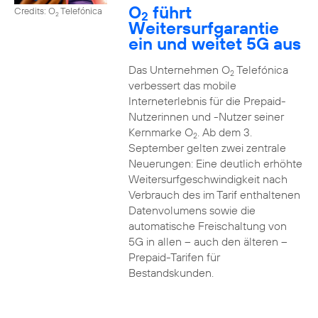
O
führt
Credits: O
Telefónica
2
2
Weitersurfgarantie
ein und weitet 5G aus
Das Unternehmen O
Telefónica
2
verbessert das mobile
Interneterlebnis für die Prepaid-
Nutzerinnen und -Nutzer seiner
Kernmarke O
. Ab dem 3.
2
September gelten zwei zentrale
Neuerungen: Eine deutlich erhöhte
Weitersurfgeschwindigkeit nach
Verbrauch des im Tarif enthaltenen
Datenvolumens sowie die
automatische Freischaltung von
5G in allen – auch den älteren –
Prepaid-Tarifen für
Bestandskunden.