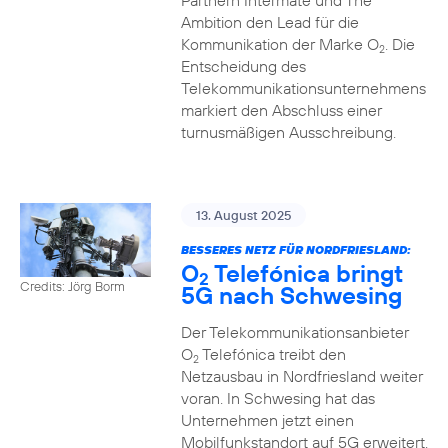
Partnern Intermate und The
Ambition den Lead für die
Kommunikation der Marke O
. Die
2
Entscheidung des
Telekommunikationsunternehmens
markiert den Abschluss einer
turnusmäßigen Ausschreibung.
13. August 2025
BESSERES NETZ FÜR NORDFRIESLAND:
O
Telefónica bringt
2
Credits: Jörg Borm
5G nach Schwesing
Der Telekommunikationsanbieter
O
Telefónica treibt den
2
Netzausbau in Nordfriesland weiter
voran. In Schwesing hat das
Unternehmen jetzt einen
Mobilfunkstandort auf 5G erweitert.