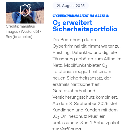
21. August 2025
CYBERKRIMINALITÄT IM ALLTAG:
O
erweitert
2
Credits: mauritius
Sicherheitsportfolio
images / Westend61 /
Boy (bearbeitet)
Die Bedrohung durch
Cyberkriminalität nimmt weiter zu.
Phishing, Datenklau und digitale
Täuschung gehören zum Alltag im
Netz. Mobilfunkanbieter O
2
Telefónica reagiert mit einem
neuen Sicherheitsansatz, der
erstmals Netzsicherheit,
Gerätesicherheit und
Versicherungsschutz kombiniert.
Ab dem 3. September 2025 steht
Kundinnen und Kunden mit dem
„O
Onlineschutz Plus“ ein
2
umfassendes 3-in-1-Schutzpaket
zur Verfügung.