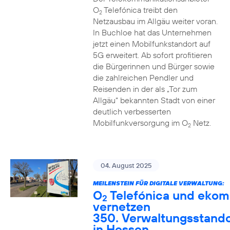
O
Telefónica treibt den
2
Netzausbau im Allgäu weiter voran.
In Buchloe hat das Unternehmen
jetzt einen Mobilfunkstandort auf
5G erweitert. Ab sofort profitieren
die Bürgerinnen und Bürger sowie
die zahlreichen Pendler und
Reisenden in der als „Tor zum
Allgäu“ bekannten Stadt von einer
deutlich verbesserten
Mobilfunkversorgung im O
Netz.
2
04. August 2025
MEILENSTEIN FÜR DIGITALE VERWALTUNG:
O
Telefónica und ekom
2
vernetzen
350. Verwaltungsstando
in Hessen