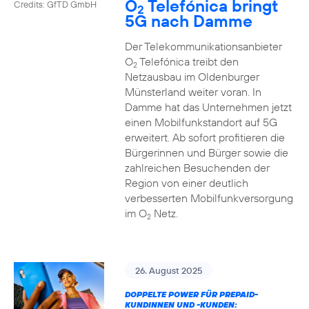
O
Telefónica bringt
Credits: GfTD GmbH
2
5G nach Damme
Der Telekommunikationsanbieter
O
Telefónica treibt den
2
Netzausbau im Oldenburger
Münsterland weiter voran. In
Damme hat das Unternehmen jetzt
einen Mobilfunkstandort auf 5G
erweitert. Ab sofort profitieren die
Bürgerinnen und Bürger sowie die
zahlreichen Besuchenden der
Region von einer deutlich
verbesserten Mobilfunkversorgung
im O
Netz.
2
26. August 2025
DOPPELTE POWER FÜR PREPAID-
KUNDINNEN UND -KUNDEN: