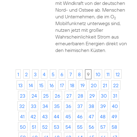
mit Windkraft von der deutschen
Nord- und Ostsee ab. Menschen
und Unternehmen, die im O
2
Mobilfunknetz unterwegs sind,
nutzen jetzt mit großer
Wahrscheinlichkeit Strom aus
erneuerbaren Energien direkt von
den heimischen Küsten.
1
2
3
4
5
6
7
8
9
10
11
12
13
14
15
16
17
18
19
20
21
22
23
24
25
26
27
28
29
30
31
32
33
34
35
36
37
38
39
40
41
42
43
44
45
46
47
48
49
50
51
52
53
54
55
56
57
58