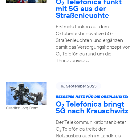
O
Telefónica funkt
2
mit 5G aus der
Straßenleuchte
Erstmals funken auf dem
Oktoberfest innovative 5G-
Straßenleuchten und ergänzen
damit das Versorgungskonzept von
O
Telefónica rund um die
2
Theresienwiese.
16. September 2025
BESSERES NETZ FÜR DIE OBERLAUSITZ:
O
Telefónica bringt
2
Credits: Jörg Borm
5G nach Krauschwitz
Der Telekommunikationsanbieter
O
Telefónica treibt den
2
Netzausbau auch im Landkreis