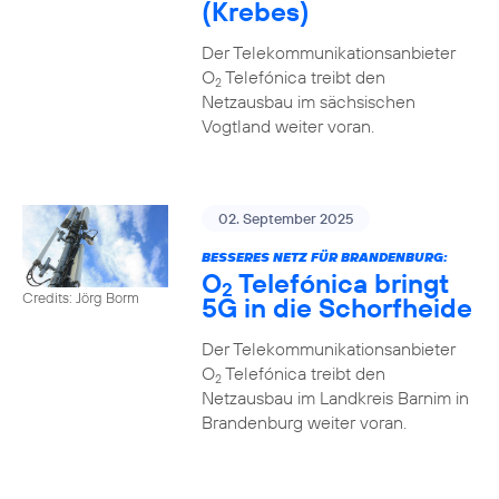
(Krebes)
Der Telekommunikationsanbieter
O
Telefónica treibt den
2
Netzausbau im sächsischen
Vogtland weiter voran.
02. September 2025
BESSERES NETZ FÜR BRANDENBURG:
O
Telefónica bringt
2
Credits: Jörg Borm
5G in die Schorfheide
Der Telekommunikationsanbieter
O
Telefónica treibt den
2
Netzausbau im Landkreis Barnim in
Brandenburg weiter voran.