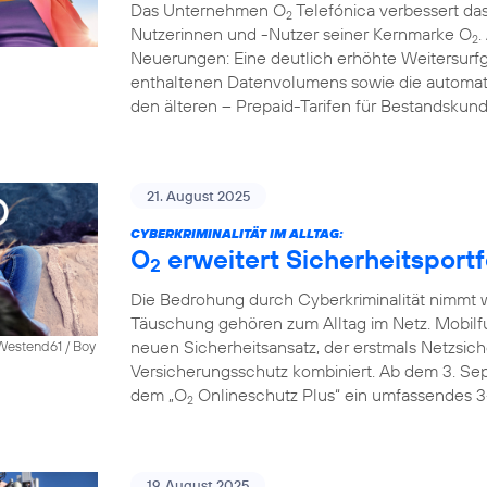
Das Unternehmen O
Telefónica verbessert das
2
Nutzerinnen und -Nutzer seiner Kernmarke O
.
2
Neuerungen: Eine deutlich erhöhte Weitersurfg
enthaltenen Datenvolumens sowie die automati
den älteren – Prepaid-Tarifen für Bestandskun
21. August 2025
CYBERKRIMINALITÄT IM ALLTAG:
O
erweitert Sicherheitsportf
2
Die Bedrohung durch Cyberkriminalität nimmt we
Täuschung gehören zum Alltag im Netz. Mobilf
neuen Sicherheitsansatz, der erstmals Netzsich
 Westend61 / Boy
Versicherungsschutz kombiniert. Ab dem 3. S
dem „O
Onlineschutz Plus“ ein umfassendes 3
2
19. August 2025