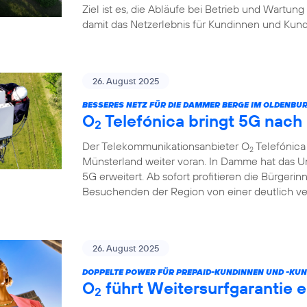
Ziel ist es, die Abläufe bei Betrieb und Wartung
damit das Netzerlebnis für Kundinnen und Kund
26. August 2025
BESSERES NETZ FÜR DIE DAMMER BERGE IM OLDENB
O
Telefónica bringt 5G nac
2
Der Telekommunikationsanbieter O
Telefónica
2
Münsterland weiter voran. In Damme hat das U
5G erweitert. Ab sofort profitieren die Bürgeri
Besuchenden der Region von einer deutlich v
26. August 2025
DOPPELTE POWER FÜR PREPAID-KUNDINNEN UND -KUN
O
führt Weitersurfgarantie e
2