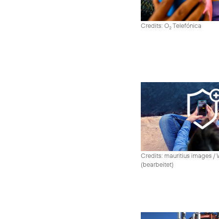
Credits: O
Telefónica
2
Credits: mauritius images /
(bearbeitet)