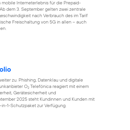
 mobile Interneterlebnis für die Prepaid-
 Ab dem 3. September gelten zwei zentrale
eschwindigkeit nach Verbrauch des im Tarif
sche Freischaltung von 5G in allen – auch
den.
olio
iter zu. Phishing, Datenklau und digitale
unkanbieter O
Telefónica reagiert mit einem
2
erheit, Gerätesicherheit und
eptember 2025 steht Kundinnen und Kunden mit
-in-1-Schutzpaket zur Verfügung.