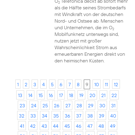
O
Telefónica deckt ab sofort mehr
2
als die Hälfte seines Strombedarfs
mit Windkraft von der deutschen
Nord- und Ostsee ab. Menschen
und Unternehmen, die im O
2
Mobilfunknetz unterwegs sind,
nutzen jetzt mit großer
Wahrscheinlichkeit Strom aus
erneuerbaren Energien direkt von
den heimischen Küsten.
1
2
3
4
5
6
7
8
9
10
11
12
13
14
15
16
17
18
19
20
21
22
23
24
25
26
27
28
29
30
31
32
33
34
35
36
37
38
39
40
41
42
43
44
45
46
47
48
49