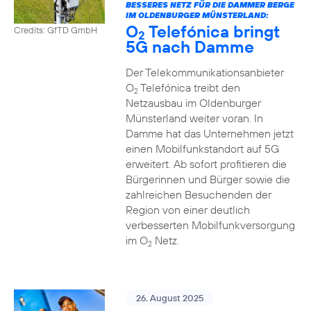
BESSERES NETZ FÜR DIE DAMMER BERGE
IM OLDENBURGER MÜNSTERLAND:
O
Telefónica bringt
Credits: GfTD GmbH
2
5G nach Damme
Der Telekommunikationsanbieter
O
Telefónica treibt den
2
Netzausbau im Oldenburger
Münsterland weiter voran. In
Damme hat das Unternehmen jetzt
einen Mobilfunkstandort auf 5G
erweitert. Ab sofort profitieren die
Bürgerinnen und Bürger sowie die
zahlreichen Besuchenden der
Region von einer deutlich
verbesserten Mobilfunkversorgung
im O
Netz.
2
26. August 2025