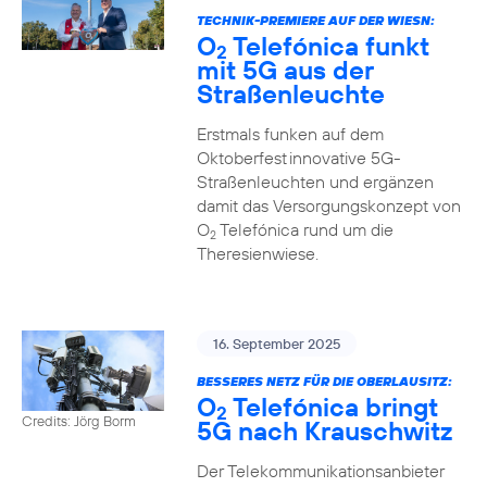
TECHNIK-PREMIERE AUF DER WIESN:
O
Telefónica funkt
2
mit 5G aus der
Straßenleuchte
Erstmals funken auf dem
Oktoberfest innovative 5G-
Straßenleuchten und ergänzen
damit das Versorgungskonzept von
O
Telefónica rund um die
2
Theresienwiese.
16. September 2025
BESSERES NETZ FÜR DIE OBERLAUSITZ:
O
Telefónica bringt
2
Credits: Jörg Borm
5G nach Krauschwitz
Der Telekommunikationsanbieter