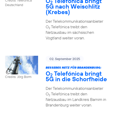
O
Telefónica bringt
Credits: Telefónica
2
5G nach Weischlitz
Deutschland
(Krebes)
Der Telekommunikationsanbieter
O
Telefónica treibt den
2
Netzausbau im sächsischen
Vogtland weiter voran.
02. September 2025
BESSERES NETZ FÜR BRANDENBURG:
O
Telefónica bringt
2
Credits: Jörg Borm
5G in die Schorfheide
Der Telekommunikationsanbieter
O
Telefónica treibt den
2
Netzausbau im Landkreis Barnim in
Brandenburg weiter voran.