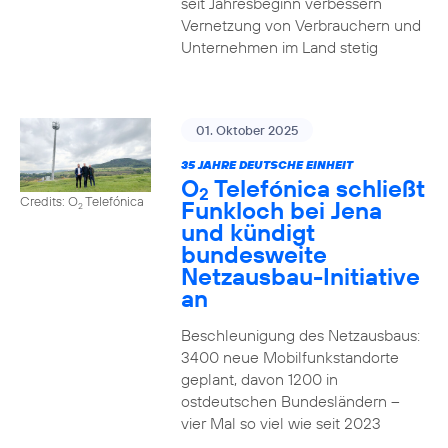
seit Jahresbeginn verbessern
Vernetzung von Verbrauchern und
Unternehmen im Land stetig
01. Oktober 2025
35 JAHRE DEUTSCHE EINHEIT
O
Telefónica schließt
2
Credits: O
Telefónica
Funkloch bei Jena
2
und kündigt
bundesweite
Netzausbau-Initiative
an
Beschleunigung des Netzausbaus:
3400 neue Mobilfunkstandorte
geplant, davon 1200 in
ostdeutschen Bundesländern –
vier Mal so viel wie seit 2023