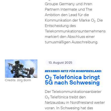
Groupe Germany und ihren
Partnern Intermate und The
Ambition den Lead für die
Kommunikation der Marke O
. Die
2
Entscheidung des
Telekommunikationsunternehmens
markiert den Abschluss einer
turnusmäßigen Ausschreibung.
13. August 2025
BESSERES NETZ FÜR NORDFRIESLAND:
O
Telefónica bringt
2
Credits: Jörg Borm
5G nach Schwesing
Der Telekommunikationsanbieter
O
Telefónica treibt den
2
Netzausbau in Nordfriesland weiter
voran. In Schwesing hat das