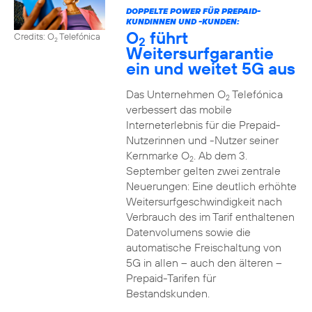
DOPPELTE POWER FÜR PREPAID-
KUNDINNEN UND -KUNDEN:
O
führt
Credits: O
Telefónica
2
2
Weitersurfgarantie
ein und weitet 5G aus
Das Unternehmen O
Telefónica
2
verbessert das mobile
Interneterlebnis für die Prepaid-
Nutzerinnen und -Nutzer seiner
Kernmarke O
. Ab dem 3.
2
September gelten zwei zentrale
Neuerungen: Eine deutlich erhöhte
Weitersurfgeschwindigkeit nach
Verbrauch des im Tarif enthaltenen
Datenvolumens sowie die
automatische Freischaltung von
5G in allen – auch den älteren –
Prepaid-Tarifen für
Bestandskunden.