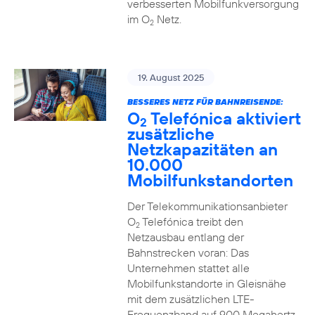
verbesserten Mobilfunkversorgung
im O
Netz.
2
19. August 2025
BESSERES NETZ FÜR BAHNREISENDE:
O
Telefónica aktiviert
2
zusätzliche
Netzkapazitäten an
10.000
Mobilfunkstandorten
Der Telekommunikationsanbieter
O
Telefónica treibt den
2
Netzausbau entlang der
Bahnstrecken voran: Das
Unternehmen stattet alle
Mobilfunkstandorte in Gleisnähe
mit dem zusätzlichen LTE-
Frequenzband auf 900 Megahertz