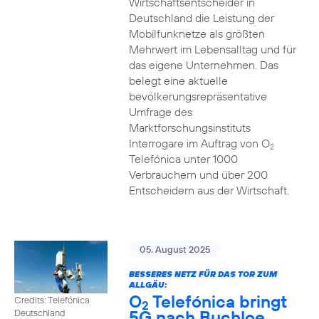
Wirtschaftsentscheider in
Deutschland die Leistung der
Mobilfunknetze als größten
Mehrwert im Lebensalltag und für
das eigene Unternehmen. Das
belegt eine aktuelle
bevölkerungsrepräsentative
Umfrage des
Marktforschungsinstituts
Interrogare im Auftrag von O
2
Telefónica unter 1000
Verbrauchern und über 200
Entscheidern aus der Wirtschaft.
05. August 2025
BESSERES NETZ FÜR DAS TOR ZUM
ALLGÄU:
O
Telefónica bringt
Credits: Telefónica
2
5G nach Buchloe
Deutschland