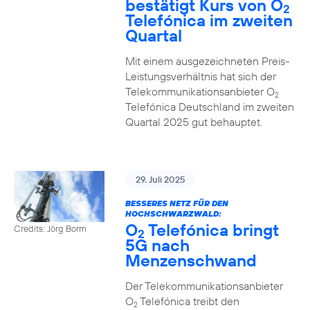
bestätigt Kurs von O
2
Telefónica im zweiten
Quartal
Mit einem ausgezeichneten Preis-
Leistungsverhältnis hat sich der
Telekommunikationsanbieter O
2
Telefónica Deutschland im zweiten
Quartal 2025 gut behauptet.
29. Juli 2025
BESSERES NETZ FÜR DEN
HOCHSCHWARZWALD:
O
Telefónica bringt
Credits: Jörg Borm
2
5G nach
Menzenschwand
Der Telekommunikationsanbieter
O
Telefónica treibt den
2