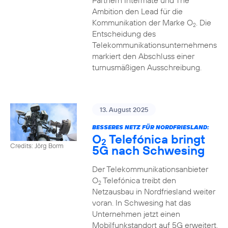
Partnern Intermate und The
Ambition den Lead für die
Kommunikation der Marke O
. Die
2
Entscheidung des
Telekommunikationsunternehmens
markiert den Abschluss einer
turnusmäßigen Ausschreibung.
13. August 2025
BESSERES NETZ FÜR NORDFRIESLAND:
O
Telefónica bringt
2
Credits: Jörg Borm
5G nach Schwesing
Der Telekommunikationsanbieter
O
Telefónica treibt den
2
Netzausbau in Nordfriesland weiter
voran. In Schwesing hat das
Unternehmen jetzt einen
Mobilfunkstandort auf 5G erweitert.