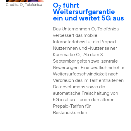
O
führt
Credits: O
Telefónica
2
2
Weitersurfgarantie
ein und weitet 5G aus
Das Unternehmen O
Telefónica
2
verbessert das mobile
Interneterlebnis für die Prepaid-
Nutzerinnen und -Nutzer seiner
Kernmarke O
. Ab dem 3.
2
September gelten zwei zentrale
Neuerungen: Eine deutlich erhöhte
Weitersurfgeschwindigkeit nach
Verbrauch des im Tarif enthaltenen
Datenvolumens sowie die
automatische Freischaltung von
5G in allen – auch den älteren –
Prepaid-Tarifen für
Bestandskunden.