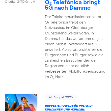
O
Telefónica bringt
Credits: GfTD GmbH
2
5G nach Damme
Der Telekommunikationsanbieter
O
Telefónica treibt den
2
Netzausbau im Oldenburger
Münsterland weiter voran. In
Damme hat das Unternehmen jetzt
einen Mobilfunkstandort auf 5G
erweitert. Ab sofort profitieren die
Bürgerinnen und Bürger sowie die
zahlreichen Besuchenden der
Region von einer deutlich
verbesserten Mobilfunkversorgung
im O
Netz.
2
26. August 2025
DOPPELTE POWER FÜR PREPAID-
KUNDINNEN UND -KUNDEN: