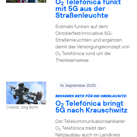
O
Telefónica funkt
2
mit 5G aus der
Straßenleuchte
Erstmals funken auf dem
Oktoberfest innovative 5G-
Straßenleuchten und ergänzen
damit das Versorgungskonzept von
O
Telefónica rund um die
2
Theresienwiese.
16. September 2025
BESSERES NETZ FÜR DIE OBERLAUSITZ:
O
Telefónica bringt
2
Credits: Jörg Borm
5G nach Krauschwitz
Der Telekommunikationsanbieter
O
Telefónica treibt den
2
Netzausbau auch im Landkreis