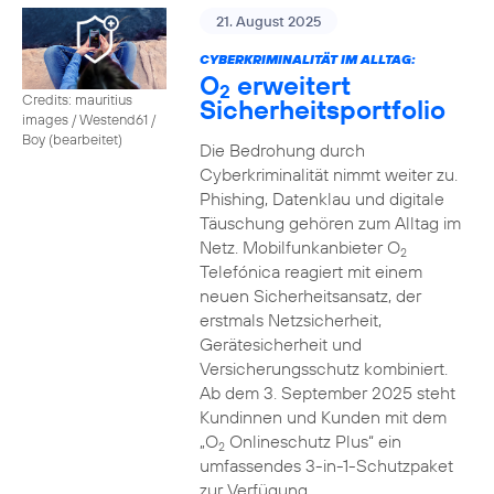
21. August 2025
CYBERKRIMINALITÄT IM ALLTAG:
O
erweitert
2
Credits: mauritius
Sicherheitsportfolio
images / Westend61 /
Boy (bearbeitet)
Die Bedrohung durch
Cyberkriminalität nimmt weiter zu.
Phishing, Datenklau und digitale
Täuschung gehören zum Alltag im
Netz. Mobilfunkanbieter O
2
Telefónica reagiert mit einem
neuen Sicherheitsansatz, der
erstmals Netzsicherheit,
Gerätesicherheit und
Versicherungsschutz kombiniert.
Ab dem 3. September 2025 steht
Kundinnen und Kunden mit dem
„O
Onlineschutz Plus“ ein
2
umfassendes 3-in-1-Schutzpaket
zur Verfügung.