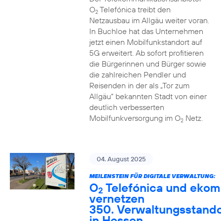
O
Telefónica treibt den
2
Netzausbau im Allgäu weiter voran.
In Buchloe hat das Unternehmen
jetzt einen Mobilfunkstandort auf
5G erweitert. Ab sofort profitieren
die Bürgerinnen und Bürger sowie
die zahlreichen Pendler und
Reisenden in der als „Tor zum
Allgäu“ bekannten Stadt von einer
deutlich verbesserten
Mobilfunkversorgung im O
Netz.
2
04. August 2025
MEILENSTEIN FÜR DIGITALE VERWALTUNG:
O
Telefónica und ekom
2
vernetzen
350. Verwaltungsstando
in Hessen