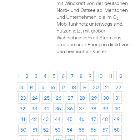
mit Windkraft von der deutschen
Nord- und Ostsee ab. Menschen
und Unternehmen, die im O
2
Mobilfunknetz unterwegs sind,
nutzen jetzt mit großer
Wahrscheinlichkeit Strom aus
erneuerbaren Energien direkt von
den heimischen Küsten.
1
2
3
4
5
6
7
8
9
10
11
12
13
14
15
16
17
18
19
20
21
22
23
24
25
26
27
28
29
30
31
32
33
34
35
36
37
38
39
40
41
42
43
44
45
46
47
48
49
50
51
52
53
54
55
56
57
58