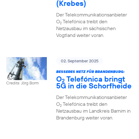
(Krebes)
Der Telekommunikationsanbieter
O
Telefónica treibt den
2
Netzausbau im sächsischen
Vogtland weiter voran.
02. September 2025
BESSERES NETZ FÜR BRANDENBURG:
O
Telefónica bringt
2
Credits: Jörg Borm
5G in die Schorfheide
Der Telekommunikationsanbieter
O
Telefónica treibt den
2
Netzausbau im Landkreis Barnim in
Brandenburg weiter voran.