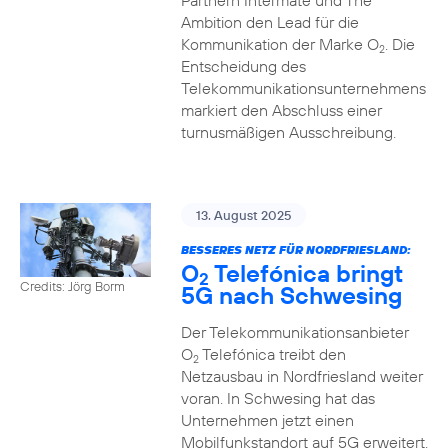
Partnern Intermate und The
Ambition den Lead für die
Kommunikation der Marke O
. Die
2
Entscheidung des
Telekommunikationsunternehmens
markiert den Abschluss einer
turnusmäßigen Ausschreibung.
13. August 2025
BESSERES NETZ FÜR NORDFRIESLAND:
O
Telefónica bringt
2
Credits: Jörg Borm
5G nach Schwesing
Der Telekommunikationsanbieter
O
Telefónica treibt den
2
Netzausbau in Nordfriesland weiter
voran. In Schwesing hat das
Unternehmen jetzt einen
Mobilfunkstandort auf 5G erweitert.