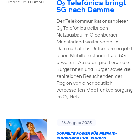
O
Telefónica bringt
Credits: GfTD GmbH
2
5G nach Damme
Der Telekommunikationsanbieter
O
Telefónica treibt den
2
Netzausbau im Oldenburger
Münsterland weiter voran. In
Damme hat das Unternehmen jetzt
einen Mobilfunkstandort auf 5G
erweitert. Ab sofort profitieren die
Bürgerinnen und Bürger sowie die
zahlreichen Besuchenden der
Region von einer deutlich
verbesserten Mobilfunkversorgung
im O
Netz.
2
26. August 2025
DOPPELTE POWER FÜR PREPAID-
KUNDINNEN UND -KUNDEN: