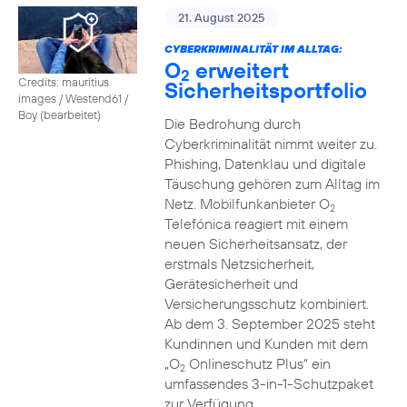
21. August 2025
CYBERKRIMINALITÄT IM ALLTAG:
O
erweitert
2
Credits: mauritius
Sicherheitsportfolio
images / Westend61 /
Boy (bearbeitet)
Die Bedrohung durch
Cyberkriminalität nimmt weiter zu.
Phishing, Datenklau und digitale
Täuschung gehören zum Alltag im
Netz. Mobilfunkanbieter O
2
Telefónica reagiert mit einem
neuen Sicherheitsansatz, der
erstmals Netzsicherheit,
Gerätesicherheit und
Versicherungsschutz kombiniert.
Ab dem 3. September 2025 steht
Kundinnen und Kunden mit dem
„O
Onlineschutz Plus“ ein
2
umfassendes 3-in-1-Schutzpaket
zur Verfügung.