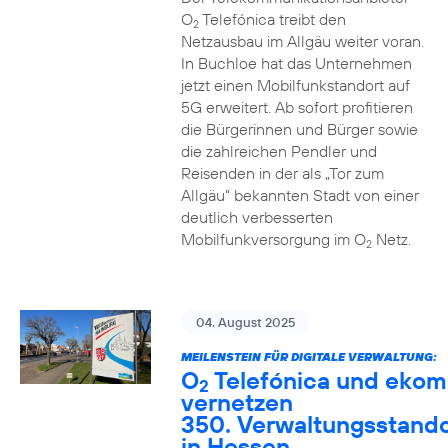
O
Telefónica treibt den
2
Netzausbau im Allgäu weiter voran.
In Buchloe hat das Unternehmen
jetzt einen Mobilfunkstandort auf
5G erweitert. Ab sofort profitieren
die Bürgerinnen und Bürger sowie
die zahlreichen Pendler und
Reisenden in der als „Tor zum
Allgäu“ bekannten Stadt von einer
deutlich verbesserten
Mobilfunkversorgung im O
Netz.
2
04. August 2025
MEILENSTEIN FÜR DIGITALE VERWALTUNG:
O
Telefónica und ekom
2
vernetzen
350. Verwaltungsstando
in Hessen