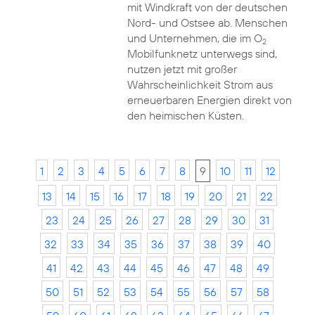
mit Windkraft von der deutschen
Nord- und Ostsee ab. Menschen
und Unternehmen, die im O
2
Mobilfunknetz unterwegs sind,
nutzen jetzt mit großer
Wahrscheinlichkeit Strom aus
erneuerbaren Energien direkt von
den heimischen Küsten.
1
2
3
4
5
6
7
8
9
10
11
12
13
14
15
16
17
18
19
20
21
22
23
24
25
26
27
28
29
30
31
32
33
34
35
36
37
38
39
40
41
42
43
44
45
46
47
48
49
50
51
52
53
54
55
56
57
58