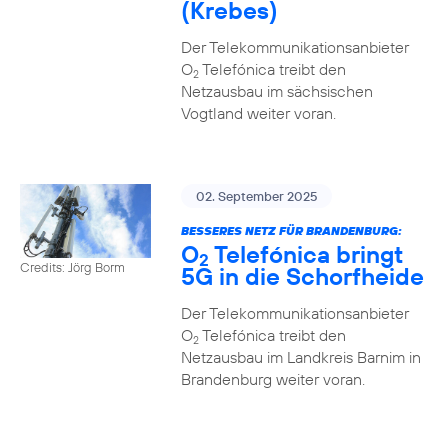
(Krebes)
Der Telekommunikationsanbieter
O
Telefónica treibt den
2
Netzausbau im sächsischen
Vogtland weiter voran.
02. September 2025
BESSERES NETZ FÜR BRANDENBURG:
O
Telefónica bringt
2
Credits: Jörg Borm
5G in die Schorfheide
Der Telekommunikationsanbieter
O
Telefónica treibt den
2
Netzausbau im Landkreis Barnim in
Brandenburg weiter voran.