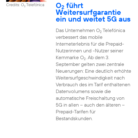
O
führt
Credits: O
Telefónica
2
2
Weitersurfgarantie
ein und weitet 5G aus
Das Unternehmen O
Telefónica
2
verbessert das mobile
Interneterlebnis für die Prepaid-
Nutzerinnen und -Nutzer seiner
Kernmarke O
. Ab dem 3.
2
September gelten zwei zentrale
Neuerungen: Eine deutlich erhöhte
Weitersurfgeschwindigkeit nach
Verbrauch des im Tarif enthaltenen
Datenvolumens sowie die
automatische Freischaltung von
5G in allen – auch den älteren –
Prepaid-Tarifen für
Bestandskunden.