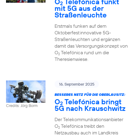
O
Telefónica funkt
2
mit 5G aus der
Straßenleuchte
Erstmals funken auf dem
Oktoberfest innovative 5G-
Straßenleuchten und ergänzen
damit das Versorgungskonzept von
O
Telefónica rund um die
2
Theresienwiese.
16. September 2025
BESSERES NETZ FÜR DIE OBERLAUSITZ:
O
Telefónica bringt
2
Credits: Jörg Borm
5G nach Krauschwitz
Der Telekommunikationsanbieter
O
Telefónica treibt den
2
Netzausbau auch im Landkreis