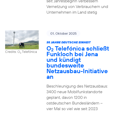
seit Jahresbeginn verbessern
Vernetzung von Verbrauchern und
Unternehmen im Land stetig
01. Oktober 2025
35 JAHRE DEUTSCHE EINHEIT
O
Telefónica schließt
2
Credits: O
Telefónica
Funkloch bei Jena
2
und kündigt
bundesweite
Netzausbau-Initiative
an
Beschleunigung des Netzausbaus:
3400 neue Mobilfunkstandorte
geplant, davon 1200 in
ostdeutschen Bundesländern –
vier Mal so viel wie seit 2023