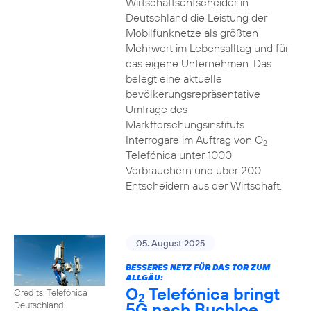
Wirtschaftsentscheider in
Deutschland die Leistung der
Mobilfunknetze als größten
Mehrwert im Lebensalltag und für
das eigene Unternehmen. Das
belegt eine aktuelle
bevölkerungsrepräsentative
Umfrage des
Marktforschungsinstituts
Interrogare im Auftrag von O
2
Telefónica unter 1000
Verbrauchern und über 200
Entscheidern aus der Wirtschaft.
05. August 2025
BESSERES NETZ FÜR DAS TOR ZUM
ALLGÄU:
O
Telefónica bringt
Credits: Telefónica
2
5G nach Buchloe
Deutschland