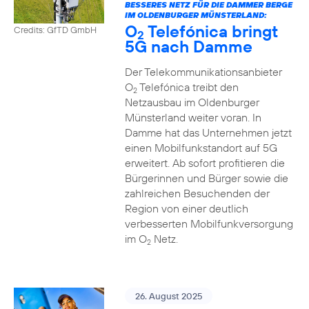
BESSERES NETZ FÜR DIE DAMMER BERGE
IM OLDENBURGER MÜNSTERLAND:
O
Telefónica bringt
Credits: GfTD GmbH
2
5G nach Damme
Der Telekommunikationsanbieter
O
Telefónica treibt den
2
Netzausbau im Oldenburger
Münsterland weiter voran. In
Damme hat das Unternehmen jetzt
einen Mobilfunkstandort auf 5G
erweitert. Ab sofort profitieren die
Bürgerinnen und Bürger sowie die
zahlreichen Besuchenden der
Region von einer deutlich
verbesserten Mobilfunkversorgung
im O
Netz.
2
26. August 2025