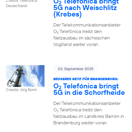
O
Telefónica bringt
Credits: Telefónica
2
5G nach Weischlitz
Deutschland
(Krebes)
Der Telekommunikationsanbieter
O
Telefónica treibt den
2
Netzausbau im sächsischen
Vogtland weiter voran.
02. September 2025
BESSERES NETZ FÜR BRANDENBURG:
O
Telefónica bringt
2
Credits: Jörg Borm
5G in die Schorfheide
Der Telekommunikationsanbieter
O
Telefónica treibt den
2
Netzausbau im Landkreis Barnim in
Brandenburg weiter voran.