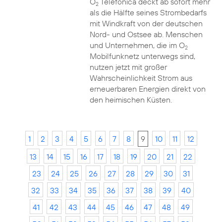
O
Telefónica deckt ab sofort mehr
2
als die Hälfte seines Strombedarfs
mit Windkraft von der deutschen
Nord- und Ostsee ab. Menschen
und Unternehmen, die im O
2
Mobilfunknetz unterwegs sind,
nutzen jetzt mit großer
Wahrscheinlichkeit Strom aus
erneuerbaren Energien direkt von
den heimischen Küsten.
1
2
3
4
5
6
7
8
9
10
11
12
13
14
15
16
17
18
19
20
21
22
23
24
25
26
27
28
29
30
31
32
33
34
35
36
37
38
39
40
41
42
43
44
45
46
47
48
49