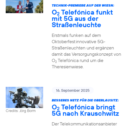
TECHNIK-PREMIERE AUF DER WIESN:
O
Telefónica funkt
2
mit 5G aus der
Straßenleuchte
Erstmals funken auf dem
Oktoberfest innovative 5G-
Straßenleuchten und ergänzen
damit das Versorgungskonzept von
O
Telefónica rund um die
2
Theresienwiese.
16. September 2025
BESSERES NETZ FÜR DIE OBERLAUSITZ:
O
Telefónica bringt
2
Credits: Jörg Borm
5G nach Krauschwitz
Der Telekommunikationsanbieter