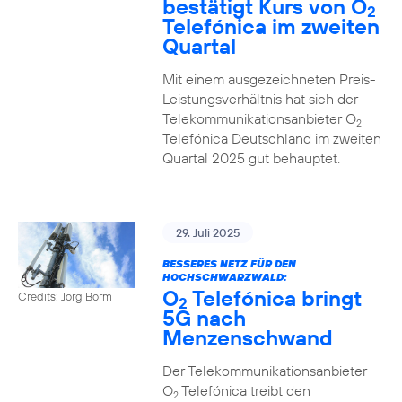
bestätigt Kurs von O
2
Telefónica im zweiten
Quartal
Mit einem ausgezeichneten Preis-
Leistungsverhältnis hat sich der
Telekommunikationsanbieter O
2
Telefónica Deutschland im zweiten
Quartal 2025 gut behauptet.
29. Juli 2025
BESSERES NETZ FÜR DEN
HOCHSCHWARZWALD:
O
Telefónica bringt
Credits: Jörg Borm
2
5G nach
Menzenschwand
Der Telekommunikationsanbieter
O
Telefónica treibt den
2