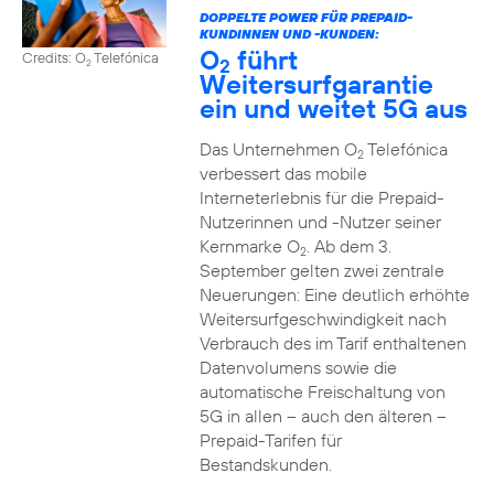
DOPPELTE POWER FÜR PREPAID-
KUNDINNEN UND -KUNDEN:
O
führt
Credits: O
Telefónica
2
2
Weitersurfgarantie
ein und weitet 5G aus
Das Unternehmen O
Telefónica
2
verbessert das mobile
Interneterlebnis für die Prepaid-
Nutzerinnen und -Nutzer seiner
Kernmarke O
. Ab dem 3.
2
September gelten zwei zentrale
Neuerungen: Eine deutlich erhöhte
Weitersurfgeschwindigkeit nach
Verbrauch des im Tarif enthaltenen
Datenvolumens sowie die
automatische Freischaltung von
5G in allen – auch den älteren –
Prepaid-Tarifen für
Bestandskunden.