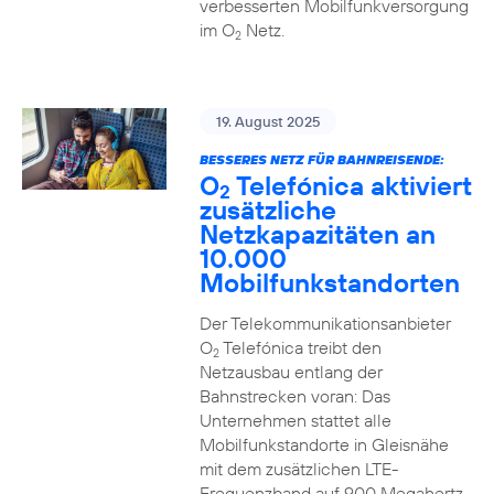
verbesserten Mobilfunkversorgung
im O
Netz.
2
19. August 2025
BESSERES NETZ FÜR BAHNREISENDE:
O
Telefónica aktiviert
2
zusätzliche
Netzkapazitäten an
10.000
Mobilfunkstandorten
Der Telekommunikationsanbieter
O
Telefónica treibt den
2
Netzausbau entlang der
Bahnstrecken voran: Das
Unternehmen stattet alle
Mobilfunkstandorte in Gleisnähe
mit dem zusätzlichen LTE-
Frequenzband auf 900 Megahertz