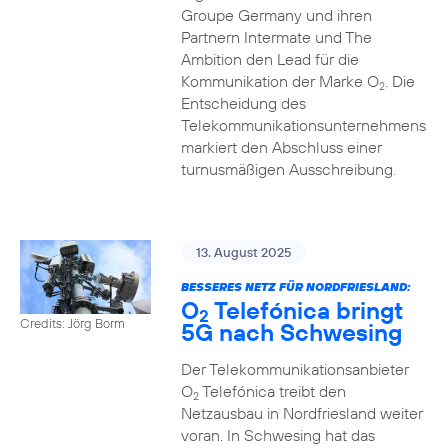
Groupe Germany und ihren
Partnern Intermate und The
Ambition den Lead für die
Kommunikation der Marke O
. Die
2
Entscheidung des
Telekommunikationsunternehmens
markiert den Abschluss einer
turnusmäßigen Ausschreibung.
13. August 2025
BESSERES NETZ FÜR NORDFRIESLAND:
O
Telefónica bringt
2
Credits: Jörg Borm
5G nach Schwesing
Der Telekommunikationsanbieter
O
Telefónica treibt den
2
Netzausbau in Nordfriesland weiter
voran. In Schwesing hat das