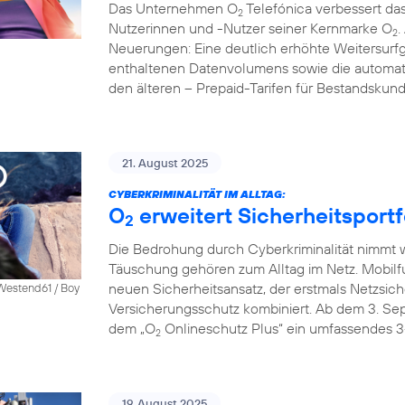
Das Unternehmen O
Telefónica verbessert das
2
Nutzerinnen und -Nutzer seiner Kernmarke O
.
2
Neuerungen: Eine deutlich erhöhte Weitersurfg
enthaltenen Datenvolumens sowie die automati
den älteren – Prepaid-Tarifen für Bestandskun
21. August 2025
CYBERKRIMINALITÄT IM ALLTAG:
O
erweitert Sicherheitsportf
2
Die Bedrohung durch Cyberkriminalität nimmt we
Täuschung gehören zum Alltag im Netz. Mobilf
neuen Sicherheitsansatz, der erstmals Netzsich
 Westend61 / Boy
Versicherungsschutz kombiniert. Ab dem 3. S
dem „O
Onlineschutz Plus“ ein umfassendes 3
2
19. August 2025