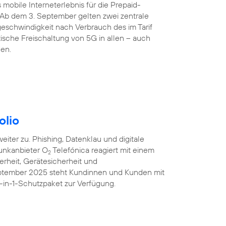
 mobile Interneterlebnis für die Prepaid-
 Ab dem 3. September gelten zwei zentrale
eschwindigkeit nach Verbrauch des im Tarif
sche Freischaltung von 5G in allen – auch
den.
olio
iter zu. Phishing, Datenklau und digitale
unkanbieter O
Telefónica reagiert mit einem
2
erheit, Gerätesicherheit und
eptember 2025 steht Kundinnen und Kunden mit
-in-1-Schutzpaket zur Verfügung.