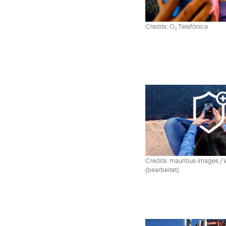
Credits: O
Telefónica
2
Credits: mauritius images /
(bearbeitet)