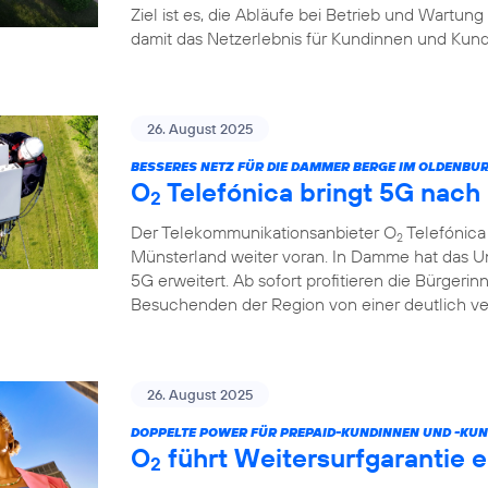
Ziel ist es, die Abläufe bei Betrieb und Wartung
damit das Netzerlebnis für Kundinnen und Kund
26. August 2025
BESSERES NETZ FÜR DIE DAMMER BERGE IM OLDENB
O
Telefónica bringt 5G nac
2
Der Telekommunikationsanbieter O
Telefónica
2
Münsterland weiter voran. In Damme hat das U
5G erweitert. Ab sofort profitieren die Bürgeri
Besuchenden der Region von einer deutlich v
26. August 2025
DOPPELTE POWER FÜR PREPAID-KUNDINNEN UND -KUN
O
führt Weitersurfgarantie e
2