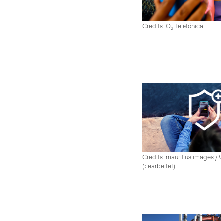
Credits: O
Telefónica
2
Credits: mauritius images /
(bearbeitet)