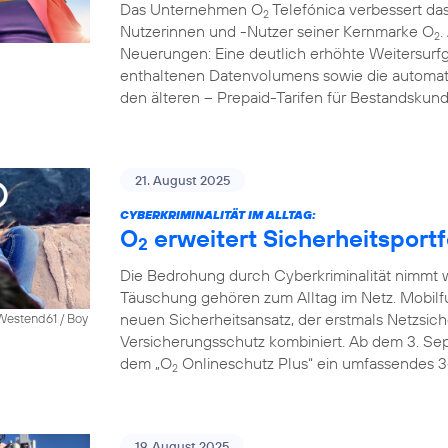
Das Unternehmen O
Telefónica verbessert das
2
Nutzerinnen und -Nutzer seiner Kernmarke O
.
2
Neuerungen: Eine deutlich erhöhte Weitersurfg
enthaltenen Datenvolumens sowie die automati
den älteren – Prepaid-Tarifen für Bestandskun
21. August 2025
CYBERKRIMINALITÄT IM ALLTAG:
O
erweitert Sicherheitsportf
2
Die Bedrohung durch Cyberkriminalität nimmt we
Täuschung gehören zum Alltag im Netz. Mobilf
neuen Sicherheitsansatz, der erstmals Netzsich
 Westend61 / Boy
Versicherungsschutz kombiniert. Ab dem 3. S
dem „O
Onlineschutz Plus“ ein umfassendes 3
2
19. August 2025