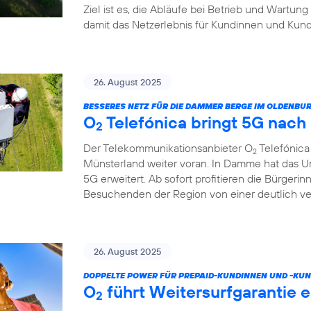
Ziel ist es, die Abläufe bei Betrieb und Wartung
damit das Netzerlebnis für Kundinnen und Kund
26. August 2025
BESSERES NETZ FÜR DIE DAMMER BERGE IM OLDENB
O
Telefónica bringt 5G nac
2
Der Telekommunikationsanbieter O
Telefónica
2
Münsterland weiter voran. In Damme hat das U
5G erweitert. Ab sofort profitieren die Bürgeri
Besuchenden der Region von einer deutlich v
26. August 2025
DOPPELTE POWER FÜR PREPAID-KUNDINNEN UND -KUN
O
führt Weitersurfgarantie e
2