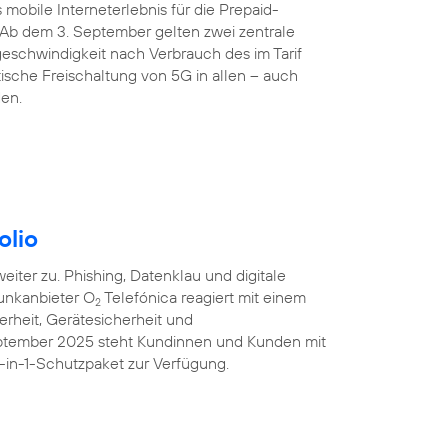
 mobile Interneterlebnis für die Prepaid-
 Ab dem 3. September gelten zwei zentrale
eschwindigkeit nach Verbrauch des im Tarif
sche Freischaltung von 5G in allen – auch
den.
olio
iter zu. Phishing, Datenklau und digitale
unkanbieter O
Telefónica reagiert mit einem
2
erheit, Gerätesicherheit und
eptember 2025 steht Kundinnen und Kunden mit
-in-1-Schutzpaket zur Verfügung.