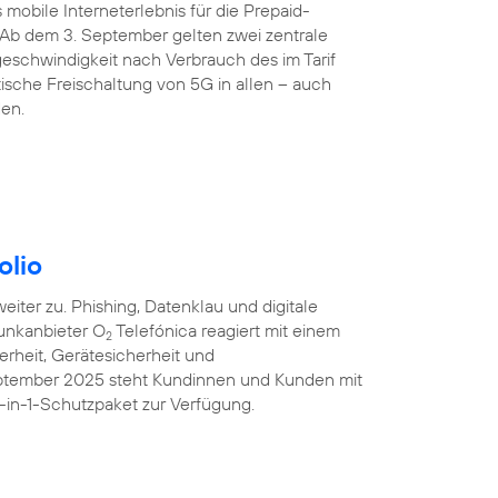
 mobile Interneterlebnis für die Prepaid-
 Ab dem 3. September gelten zwei zentrale
eschwindigkeit nach Verbrauch des im Tarif
sche Freischaltung von 5G in allen – auch
den.
olio
iter zu. Phishing, Datenklau und digitale
unkanbieter O
Telefónica reagiert mit einem
2
erheit, Gerätesicherheit und
eptember 2025 steht Kundinnen und Kunden mit
-in-1-Schutzpaket zur Verfügung.