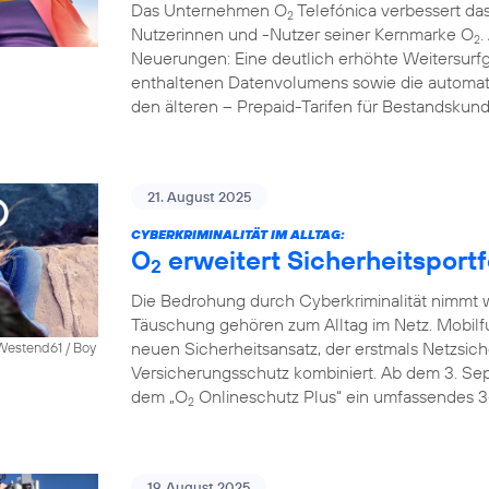
Das Unternehmen O
Telefónica verbessert das
2
Nutzerinnen und -Nutzer seiner Kernmarke O
.
2
Neuerungen: Eine deutlich erhöhte Weitersurfg
enthaltenen Datenvolumens sowie die automati
den älteren – Prepaid-Tarifen für Bestandskun
21. August 2025
CYBERKRIMINALITÄT IM ALLTAG:
O
erweitert Sicherheitsportf
2
Die Bedrohung durch Cyberkriminalität nimmt we
Täuschung gehören zum Alltag im Netz. Mobilf
neuen Sicherheitsansatz, der erstmals Netzsich
 Westend61 / Boy
Versicherungsschutz kombiniert. Ab dem 3. S
dem „O
Onlineschutz Plus“ ein umfassendes 3
2
19. August 2025