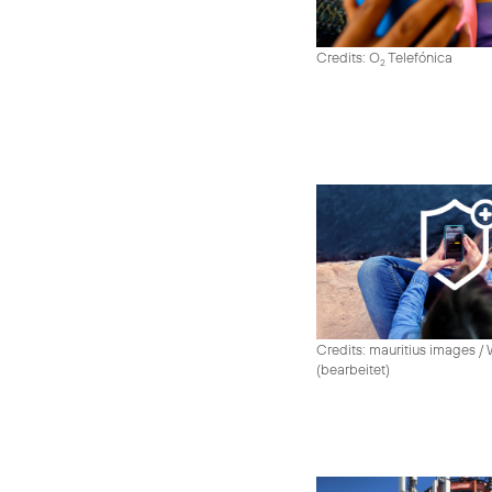
Credits: O
Telefónica
2
Credits: mauritius images /
(bearbeitet)