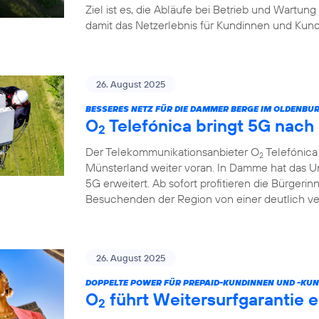
Ziel ist es, die Abläufe bei Betrieb und Wartung
damit das Netzerlebnis für Kundinnen und Kund
26. August 2025
BESSERES NETZ FÜR DIE DAMMER BERGE IM OLDENB
O
Telefónica bringt 5G nac
2
Der Telekommunikationsanbieter O
Telefónica
2
Münsterland weiter voran. In Damme hat das U
5G erweitert. Ab sofort profitieren die Bürgeri
Besuchenden der Region von einer deutlich v
26. August 2025
DOPPELTE POWER FÜR PREPAID-KUNDINNEN UND -KUN
O
führt Weitersurfgarantie e
2