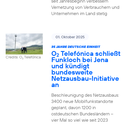
seit Jahresbeginn verbessern
Vernetzung von Verbrauchern und
Unternehmen im Land stetig
01. Oktober 2025
35 JAHRE DEUTSCHE EINHEIT
O
Telefónica schließt
2
Credits: O
Telefónica
Funkloch bei Jena
2
und kündigt
bundesweite
Netzausbau-Initiative
an
Beschleunigung des Netzausbaus:
3400 neue Mobilfunkstandorte
geplant, davon 1200 in
ostdeutschen Bundesländern –
vier Mal so viel wie seit 2023