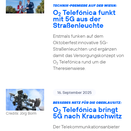
TECHNIK-PREMIERE AUF DER WIESN:
O
Telefónica funkt
2
mit 5G aus der
Straßenleuchte
Erstmals funken auf dem
Oktoberfest innovative 5G-
Straßenleuchten und ergänzen
damit das Versorgungskonzept von
O
Telefónica rund um die
2
Theresienwiese.
16. September 2025
BESSERES NETZ FÜR DIE OBERLAUSITZ:
O
Telefónica bringt
2
Credits: Jörg Borm
5G nach Krauschwitz
Der Telekommunikationsanbieter