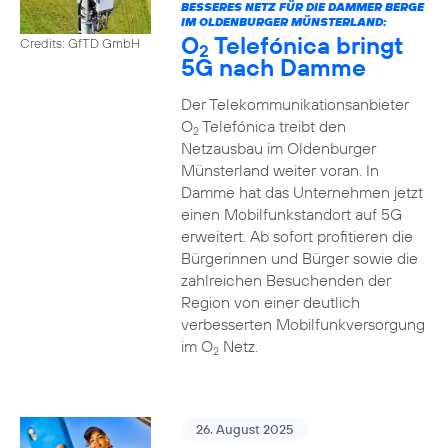
BESSERES NETZ FÜR DIE DAMMER BERGE
IM OLDENBURGER MÜNSTERLAND:
O
Telefónica bringt
Credits: GfTD GmbH
2
5G nach Damme
Der Telekommunikationsanbieter
O
Telefónica treibt den
2
Netzausbau im Oldenburger
Münsterland weiter voran. In
Damme hat das Unternehmen jetzt
einen Mobilfunkstandort auf 5G
erweitert. Ab sofort profitieren die
Bürgerinnen und Bürger sowie die
zahlreichen Besuchenden der
Region von einer deutlich
verbesserten Mobilfunkversorgung
im O
Netz.
2
26. August 2025