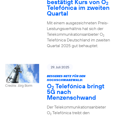
bestätigt Kurs von O
2
Telefónica im zweiten
Quartal
Mit einem ausgezeichneten Preis-
Leistungsverhältnis hat sich der
Telekommunikationsanbieter O
2
Telefónica Deutschland im zweiten
Quartal 2025 gut behauptet.
29. Juli 2025
BESSERES NETZ FÜR DEN
HOCHSCHWARZWALD:
O
Telefónica bringt
Credits: Jörg Borm
2
5G nach
Menzenschwand
Der Telekommunikationsanbieter
O
Telefónica treibt den
2