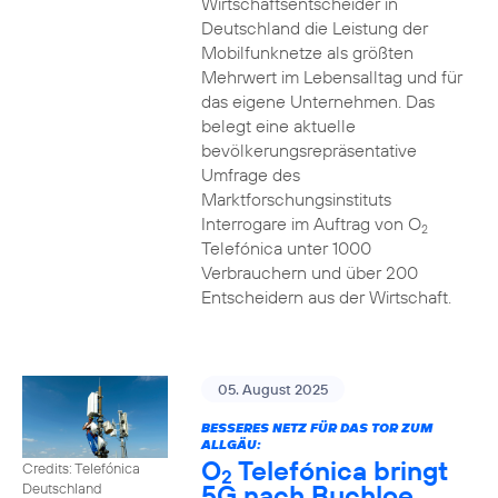
Wirtschaftsentscheider in
Deutschland die Leistung der
Mobilfunknetze als größten
Mehrwert im Lebensalltag und für
das eigene Unternehmen. Das
belegt eine aktuelle
bevölkerungsrepräsentative
Umfrage des
Marktforschungsinstituts
Interrogare im Auftrag von O
2
Telefónica unter 1000
Verbrauchern und über 200
Entscheidern aus der Wirtschaft.
05. August 2025
BESSERES NETZ FÜR DAS TOR ZUM
ALLGÄU:
O
Telefónica bringt
Credits: Telefónica
2
5G nach Buchloe
Deutschland