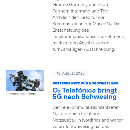
Groupe Germany und ihren
Partnern Intermate und The
Ambition den Lead für die
Kommunikation der Marke O
. Die
2
Entscheidung des
Telekommunikationsunternehmens
markiert den Abschluss einer
turnusmäßigen Ausschreibung.
13. August 2025
BESSERES NETZ FÜR NORDFRIESLAND:
O
Telefónica bringt
2
Credits: Jörg Borm
5G nach Schwesing
Der Telekommunikationsanbieter
O
Telefónica treibt den
2
Netzausbau in Nordfriesland weiter
voran. In Schwesing hat das