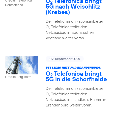
O
Telefónica bringt
Credits: Telefónica
2
5G nach Weischlitz
Deutschland
(Krebes)
Der Telekommunikationsanbieter
O
Telefónica treibt den
2
Netzausbau im sächsischen
Vogtland weiter voran.
02. September 2025
BESSERES NETZ FÜR BRANDENBURG:
O
Telefónica bringt
2
Credits: Jörg Borm
5G in die Schorfheide
Der Telekommunikationsanbieter
O
Telefónica treibt den
2
Netzausbau im Landkreis Barnim in
Brandenburg weiter voran.