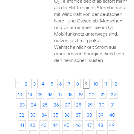
O
Telefónica deckt ab sofort mehr
2
als die Hälfte seines Strombedarfs
mit Windkraft von der deutschen
Nord- und Ostsee ab. Menschen
und Unternehmen, die im O
2
Mobilfunknetz unterwegs sind,
nutzen jetzt mit großer
Wahrscheinlichkeit Strom aus
erneuerbaren Energien direkt von
den heimischen Küsten.
1
2
3
4
5
6
7
8
9
10
11
12
13
14
15
16
17
18
19
20
21
22
23
24
25
26
27
28
29
30
31
32
33
34
35
36
37
38
39
40
41
42
43
44
45
46
47
48
49