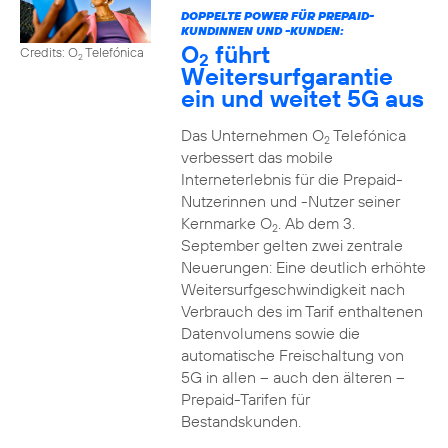
DOPPELTE POWER FÜR PREPAID-
KUNDINNEN UND -KUNDEN:
O
führt
Credits: O
Telefónica
2
2
Weitersurfgarantie
ein und weitet 5G aus
Das Unternehmen O
Telefónica
2
verbessert das mobile
Interneterlebnis für die Prepaid-
Nutzerinnen und -Nutzer seiner
Kernmarke O
. Ab dem 3.
2
September gelten zwei zentrale
Neuerungen: Eine deutlich erhöhte
Weitersurfgeschwindigkeit nach
Verbrauch des im Tarif enthaltenen
Datenvolumens sowie die
automatische Freischaltung von
5G in allen – auch den älteren –
Prepaid-Tarifen für
Bestandskunden.