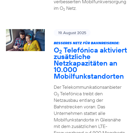
verbesserten Mobilfunkversorgung
im O
Netz.
2
19. August 2025
BESSERES NETZ FÜR BAHNREISENDE:
O
Telefónica aktiviert
2
zusätzliche
Netzkapazitäten an
10.000
Mobilfunkstandorten
Der Telekommunikationsanbieter
O
Telefónica treibt den
2
Netzausbau entlang der
Bahnstrecken voran: Das
Unternehmen stattet alle
Mobilfunkstandorte in Gleisnähe
mit dem zusätzlichen LTE-
Frequenzband auf 900 Megahertz