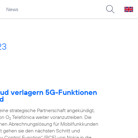
News
23
oud verlagern 5G-Funktionen
ud
ne strategische Partnerschaft angekündigt,
on O
Telefónica weiter voranzutreiben. Die
2
schen Abrechnungslösung für Mobilfunkkunden
zt gehen sie den nächsten Schritt und
y Control Function“ (PCF) von Nokia in die