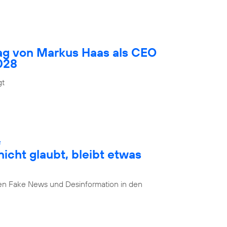
rag von Markus Haas als CEO
028
gt
:
cht glaubt, bleibt etwas
n Fake News und Desinformation in den