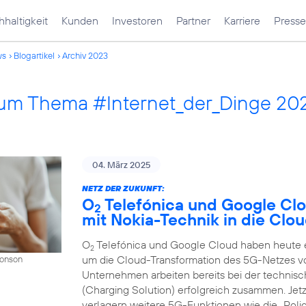
haltigkeit
Kunden
Investoren
Partner
Karriere
Presse
ws
Blogartikel
Archiv 2023
 zum Thema #Internet_der_Dinge 20
04. März 2025
NETZ DER ZUKUNFT:
O
Telefónica und Google Cl
2
mit Nokia-Technik in die Clo
O
Telefónica und Google Cloud haben heute ei
2
um die Cloud-Transformation des 5G-Netzes v
Donson
Unternehmen arbeiten bereits bei der techni
(Charging Solution) erfolgreich zusammen. Jet
verlagern weitere 5G-Funktionen wie die „Polic