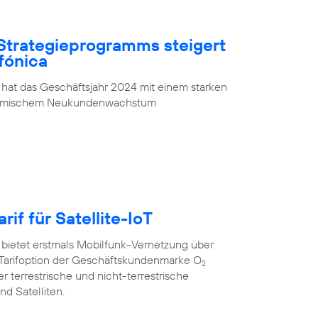
Strategieprogramms steigert
fónica
 hat das Geschäftsjahr 2024 mit einem starken
ynamischem Neukundenwachstum
rif für Satellite-IoT
 bietet erstmals Mobilfunk-Vernetzung über
oT”-Tarifoption der Geschäftskundenmarke O
2
r terrestrische und nicht-terrestrische
d Satelliten.