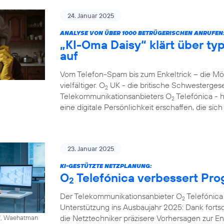
24. Januar 2025
ANALYSE VON ÜBER 1000 BETRÜGERISCHEN ANRUFEN
„KI-Oma Daisy“ klärt über ty
auf
Vom Telefon-Spam bis zum Enkeltrick – die M
vielfältiger. O
UK - die britische Schwesterges
2
Telekommunikationsanbieters O
Telefónica - 
2
eine digitale Persönlichkeit erschaffen, die si
23. Januar 2025
KI-GESTÜTZTE NETZPLANUNG:
O
Telefónica verbessert Pr
2
Der Telekommunikationsanbieter O
Telefónica 
2
Unterstützung ins Ausbaujahr 2025: Dank fortschr
die Netztechniker präzisere Vorhersagen zur 
ff, Waehatman