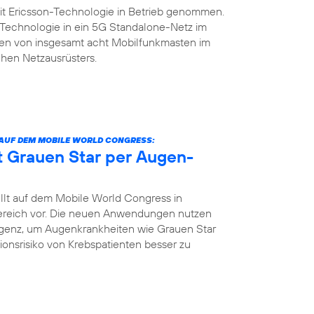
it Ericsson-Technologie in Betrieb genommen.
n-Technologie in ein 5G Standalone-Netz im
rsten von insgesamt acht Mobilfunkmasten im
hen Netzausrüsters.
 AUF DEM MOBILE WORLD CONGRESS:
nt Grauen Star per Augen-
llt auf dem Mobile World Congress in
bereich vor. Die neuen Anwendungen nutzen
igenz, um Augenkrankheiten wie Grauen Star
tionsrisiko von Krebspatienten besser zu