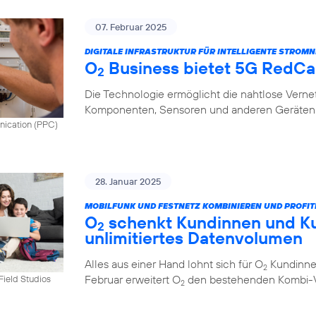
07. Februar 2025
DIGITALE INFRASTRUKTUR FÜR INTELLIGENTE STROMN
O
Business bietet 5G RedCap
2
Die Technologie ermöglicht die nahtlose Vern
Komponenten, Sensoren und anderen Geräten 
nication (PPC)
28. Januar 2025
MOBILFUNK UND FESTNETZ KOMBINIEREN UND PROFIT
O
schenkt Kundinnen und K
2
unlimitiertes Datenvolumen
Alles aus einer Hand lohnt sich für O
Kundinnen
2
Februar erweitert O
den bestehenden Kombi-Vo
tField Studios
2