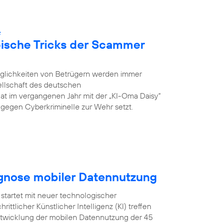
:
pische Tricks der Scammer
öglichkeiten von Betrügern werden immer
ellschaft des deutschen
hat im vergangenen Jahr mit der „KI-Oma Daisy“
ch gegen Cyberkriminelle zur Wehr setzt.
ognose mobiler Datennutzung
startet mit neuer technologischer
ittlicher Künstlicher Intelligenz (KI) treffen
Entwicklung der mobilen Datennutzung der 45