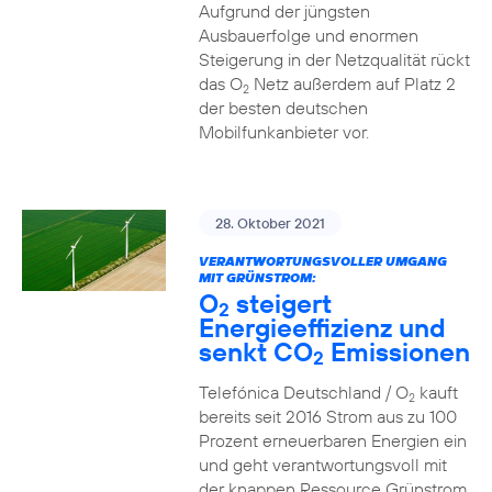
Aufgrund der jüngsten
Ausbauerfolge und enormen
Steigerung in der Netzqualität rückt
das O
Netz außerdem auf Platz 2
2
der besten deutschen
Mobilfunkanbieter vor.
28. Oktober 2021
VERANTWORTUNGSVOLLER UMGANG
MIT GRÜNSTROM:
O
steigert
2
Energieeffizienz und
senkt CO
Emissionen
2
Telefónica Deutschland / O
kauft
2
bereits seit 2016 Strom aus zu 100
Prozent erneuerbaren Energien ein
und geht verantwortungsvoll mit
der knappen Ressource Grünstrom