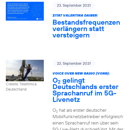
23. September 2021
ZITAT VALENTINA DAIBER:
Bestandsfrequenzen
verlängern statt
versteigern
22. September 2021
VOICE OVER NEW RADIO (VONR):
O
gelingt
2
Credits: Telefónica
Deutschlands erster
Deutschland
Sprachanruf im 5G-
Livenetz
O
hat als erster deutscher
2
Mobilfunknetzbetreiber erfolgreich
einen Sprachanruf rein über sein
5G Live-Netz durchgeführt. Mit der