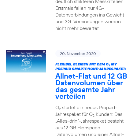
deutlich strikteren Messkriterien.
Erstmals fallen nur 4G-
Datenverbindungen ins Gewicht
und 3G-Verbindungen werden
nicht mehr bewertet.
20. November 2020
FLEXIBEL BLEIBEN MIT DEM O
MY
2
PREPAID SMARTPHONE-JAHRESPAKET:
Allnet-Flat und 12 GB
Datenvolumen über
das gesamte Jahr
verteilen
O
startet ein neues Prepaid-
2
Jahrespaket für O
Kunden: Das
2
„Alles-drin“-Jahrespaket besteht
aus 12 GB Highspeed-
Datenvolumen und einer Allnet-