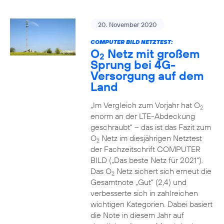
20. November 2020
COMPUTER BILD NETZTEST:
O
Netz mit großem
2
Sprung bei 4G-
Versorgung auf dem
Land
„Im Vergleich zum Vorjahr hat O
2
enorm an der LTE-Abdeckung
geschraubt“ – das ist das Fazit zum
O
Netz im diesjährigen Netztest
2
der Fachzeitschrift COMPUTER
BILD („Das beste Netz für 2021“).
Das O
Netz sichert sich erneut die
2
Gesamtnote „Gut“ (2,4) und
verbesserte sich in zahlreichen
wichtigen Kategorien. Dabei basiert
die Note in diesem Jahr auf