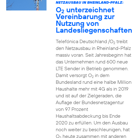
NETZAUSBAU IN RHEINLAND-PFALZ:
O
unterzeichnet
2
Vereinbarung zur
Nutzung von
Landesliegenschaften
Telefónica Deutschland /O
treibt
2
den Netzausbau in Rheinland-Pfalz
massiv voran. Seit Jahresbeginn hat
das Unternehmen rund 600 neue
LTE Sender in Betrieb genommen.
Damit versorgt O
in dem
2
Bundesland rund eine halbe Million
Haushalte mehr mit 4G als in 2019
und ist auf der Zielgeraden, die
Auflage der Bundesnetzagentur
von 97 Prozent
Haushaltsabdeckung bis Ende
2020 zu erfüllen. Um den Ausbau
noch weiter zu beschleunigen, hat
O
heute zusammen mit anderen
2