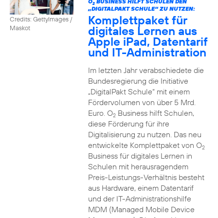
O
BUSINESS HILFT SCHULEN DEN
2
„DIGITALPAKT SCHULE“ ZU NUTZEN:
Komplettpaket für
Credits: GettyImages /
digitales Lernen aus
Maskot
Apple iPad, Datentarif
und IT-Administration
Im letzten Jahr verabschiedete die
Bundesregierung die Initiative
„DigitalPakt Schule“ mit einem
Fördervolumen von über 5 Mrd.
Euro. O
Business hilft Schulen,
2
diese Förderung für ihre
Digitalisierung zu nutzen. Das neu
entwickelte Komplettpaket von O
2
Business für digitales Lernen in
Schulen mit herausragendem
Preis-Leistungs-Verhältnis besteht
aus Hardware, einem Datentarif
und der IT-Administrationshilfe
MDM (Managed Mobile Device