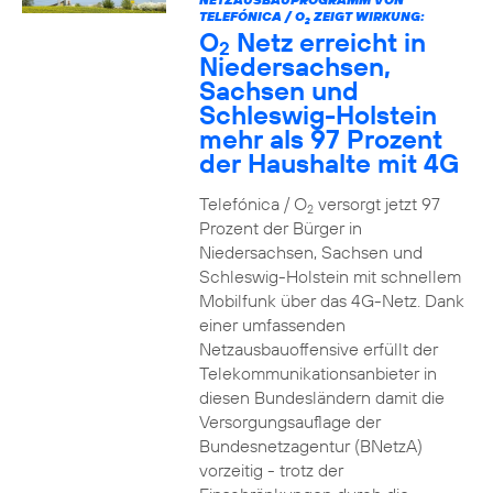
TELEFÓNICA / O
ZEIGT WIRKUNG:
2
O
Netz erreicht in
2
Niedersachsen,
Sachsen und
Schleswig-Holstein
mehr als 97 Prozent
der Haushalte mit 4G
Telefónica / O
versorgt jetzt 97
2
Prozent der Bürger in
Niedersachsen, Sachsen und
Schleswig-Holstein mit schnellem
Mobilfunk über das 4G-Netz. Dank
einer umfassenden
Netzausbauoffensive erfüllt der
Telekommunikationsanbieter in
diesen Bundesländern damit die
Versorgungsauflage der
Bundesnetzagentur (BNetzA)
vorzeitig - trotz der