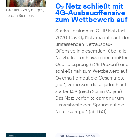
O
Netz schließt mit
2
Credits: Gettyimages,
4G-Ausbauoffensive
Jordan Siemens
zum Wettbewerb auf
Starke Leistung im CHIP Netztest
2020: Das O
Netz macht dank der
2
umfassenden Netzausbau-
Offensive in diesem Jahr über alle
Netzbetreiber hinweg den größten
Qualitätssprung (+25 Prozent) und
schließt nah zum Wettbewerb auf.
O
erhält erneut die Gesamtnote
2
„gut“, verbessert diese jedoch auf
starke 1,59 (nach 2,3 im Vorjahr).
Das Netz verfehlte damit nur um
Haaresbreite den Sprung auf die
Note „sehr gut“ (ab 1,50).
25. November 2020