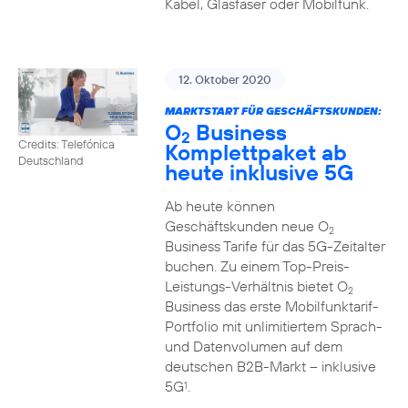
Kabel, Glasfaser oder Mobilfunk.
12. Oktober 2020
MARKTSTART FÜR GESCHÄFTSKUNDEN:
O
Business
2
Credits: Telefónica
Komplettpaket ab
Deutschland
heute inklusive 5G
Ab heute können
Geschäftskunden neue O
2
Business Tarife für das 5G-Zeitalter
buchen. Zu einem Top-Preis-
Leistungs-Verhältnis bietet O
2
Business das erste Mobilfunktarif-
Portfolio mit unlimitiertem Sprach-
und Datenvolumen auf dem
deutschen B2B-Markt – inklusive
5G
.
1