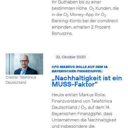
ihr Guthaben bis zu einer
bestimmten Höhe. O
Kunden, die
2
in die O
Money-App ihr O
2
2
Banking-Konto bei der comdirect
einbinden, erhalten 2 Prozent
Bonuszins.
22. Oktober 2020
CFO MARKUS ROLLE AUF DEM 14.
BAYERISCHEN FINANZGIPFEL:
„Nachhaltigkeit ist ein
Credits: Telefónica
MUSS-Faktor“
Deutschland
Heute erklärt Markus Rolle,
Finanzvorstand von Telefónica
Deutschland / O
, auf dem 14.
2
Bayerischen Finanzgipfel, dass
Unternehmen die Nachhaltigkeit
und insbesondere die