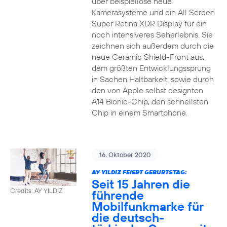
über beispiellose neue
Kamerasysteme und ein All Screen
Super Retina XDR Display für ein
noch intensiveres Seherlebnis. Sie
zeichnen sich außerdem durch die
neue Ceramic Shield-Front aus,
dem größten Entwicklungssprung
in Sachen Haltbarkeit, sowie durch
den von Apple selbst designten
A14 Bionic-Chip, den schnellsten
Chip in einem Smartphone.
16. Oktober 2020
AY YILDIZ FEIERT GEBURTSTAG:
Seit 15 Jahren die
Credits: AY YILDIZ
führende
Mobilfunkmarke für
die deutsch-