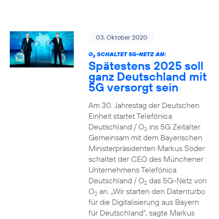
03. Oktober 2020
O
SCHALTET 5G-NETZ AN:
2
Spätestens 2025 soll
ganz Deutschland mit
5G versorgt sein
Am 30. Jahrestag der Deutschen
Einheit startet Telefónica
Deutschland / O
ins 5G Zeitalter.
2
Gemeinsam mit dem Bayerischen
Ministerpräsidenten Markus Söder
schaltet der CEO des Münchener
Unternehmens Telefónica
Deutschland / O
das 5G-Netz von
2
O
an. „Wir starten den Datenturbo
2
für die Digitalisierung aus Bayern
für Deutschland“, sagte Markus