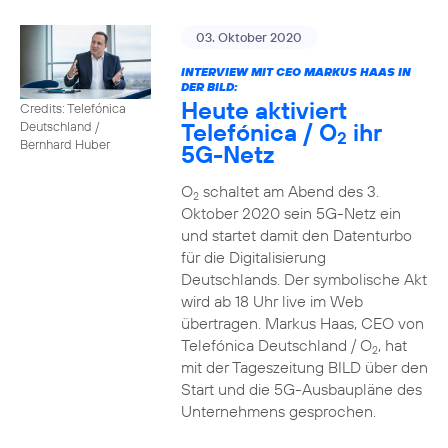
03. Oktober 2020
INTERVIEW MIT CEO MARKUS HAAS IN
DER BILD:
Heute aktiviert
Credits: Telefónica
Telefónica / O
ihr
Deutschland /
2
Bernhard Huber
5G-Netz
O
schaltet am Abend des 3.
2
Oktober 2020 sein 5G-Netz ein
und startet damit den Datenturbo
für die Digitalisierung
Deutschlands. Der symbolische Akt
wird ab 18 Uhr live im Web
übertragen. Markus Haas, CEO von
Telefónica Deutschland / O
, hat
2
mit der Tageszeitung BILD über den
Start und die 5G-Ausbaupläne des
Unternehmens gesprochen.