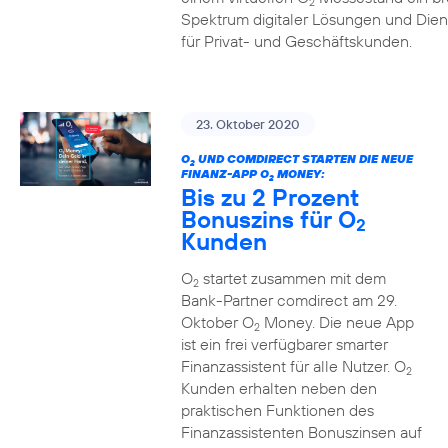
2
Spektrum digitaler Lösungen und Dien
für Privat- und Geschäftskunden.
23. Oktober 2020
O
UND COMDIRECT STARTEN DIE NEUE
2
FINANZ-APP O
MONEY:
2
Bis zu 2 Prozent
Bonuszins für O
2
Kunden
O
startet zusammen mit dem
2
Bank-Partner comdirect am 29.
Oktober O
Money. Die neue App
2
ist ein frei verfügbarer smarter
Finanzassistent für alle Nutzer. O
2
Kunden erhalten neben den
praktischen Funktionen des
Finanzassistenten Bonuszinsen auf