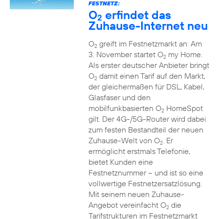
FESTNETZ:
O
erfindet das
2
Zuhause-Internet neu
O
greift im Festnetzmarkt an: Am
2
3. November startet O
my Home.
2
Als erster deutscher Anbieter bringt
O
damit einen Tarif auf den Markt,
2
der gleichermaßen für DSL, Kabel,
Glasfaser und den
mobilfunkbasierten O
HomeSpot
2
gilt. Der 4G-/5G-Router wird dabei
zum festen Bestandteil der neuen
Zuhause-Welt von O
. Er
2
ermöglicht erstmals Telefonie,
bietet Kunden eine
Festnetznummer – und ist so eine
vollwertige Festnetzersatzlösung.
Mit seinem neuen Zuhause-
Angebot vereinfacht O
die
2
Tarifstrukturen im Festnetzmarkt