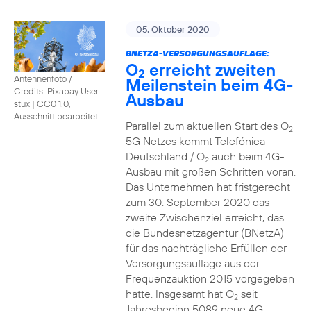
05. Oktober 2020
BNETZA-VERSORGUNGSAUFLAGE:
O
erreicht zweiten
2
Antennenfoto /
Meilenstein beim 4G-
Credits: Pixabay User
Ausbau
stux
|
CC0 1.0,
Ausschnitt bearbeitet
Parallel zum aktuellen Start des O
2
5G Netzes kommt Telefónica
Deutschland / O
auch beim 4G-
2
Ausbau mit großen Schritten voran.
Das Unternehmen hat fristgerecht
zum 30. September 2020 das
zweite Zwischenziel erreicht, das
die Bundesnetzagentur (BNetzA)
für das nachträgliche Erfüllen der
Versorgungsauflage aus der
Frequenzauktion 2015 vorgegeben
hatte. Insgesamt hat O
seit
2
Jahresbeginn 5089 neue 4G-