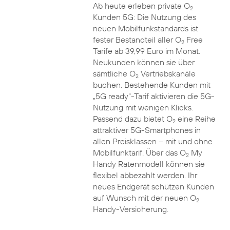
Ab heute erleben private O
2
Kunden 5G: Die Nutzung des
neuen Mobilfunkstandards ist
fester Bestandteil aller O
Free
2
Tarife ab 39,99 Euro im Monat.
Neukunden können sie über
sämtliche O
Vertriebskanäle
2
buchen. Bestehende Kunden mit
„5G ready“-Tarif aktivieren die 5G-
Nutzung mit wenigen Klicks.
Passend dazu bietet O
eine Reihe
2
attraktiver 5G-Smartphones in
allen Preisklassen – mit und ohne
Mobilfunktarif. Über das O
My
2
Handy Ratenmodell können sie
flexibel abbezahlt werden. Ihr
neues Endgerät schützen Kunden
auf Wunsch mit der neuen O
2
Handy-Versicherung.