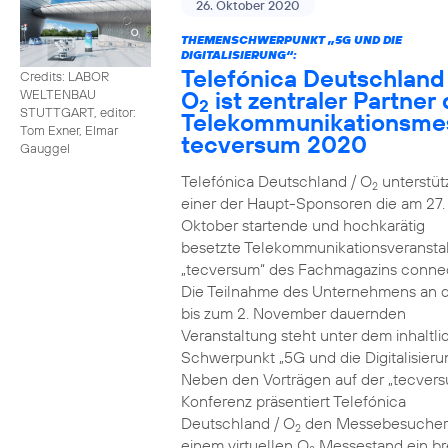
26. Oktober 2020
THEMENSCHWERPUNKT „5G UND DIE
DIGITALISIERUNG“:
Telefónica Deutschland
Credits: LABOR
O
ist zentraler Partner 
WELTENBAU
2
STUTTGART, editor:
Telekommunikationsme
Tom Exner, Elmar
tecversum 2020
Gauggel
Telefónica Deutschland / O
unterstütz
2
einer der Haupt-Sponsoren die am 27.
Oktober startende und hochkarätig
besetzte Telekommunikationsveransta
„tecversum“ des Fachmagazins connec
Die Teilnahme des Unternehmens an 
bis zum 2. November dauernden
Veranstaltung steht unter dem inhaltl
Schwerpunkt „5G und die Digitalisieru
Neben den Vorträgen auf der „tecver
Konferenz präsentiert Telefónica
Deutschland / O
den Messebesucher
2
einem virtuellen O
Messestand ein br