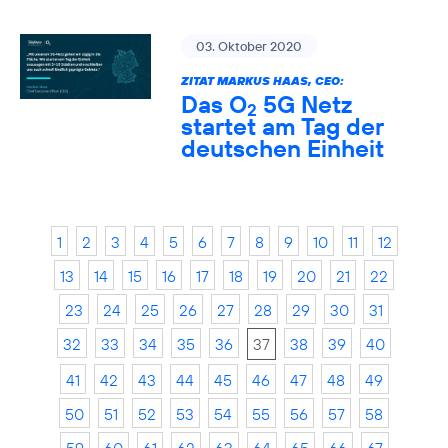
03. Oktober 2020
ZITAT MARKUS HAAS, CEO:
Das O
5G Netz
2
startet am Tag der
deutschen Einheit
1
2
3
4
5
6
7
8
9
10
11
12
13
14
15
16
17
18
19
20
21
22
23
24
25
26
27
28
29
30
31
32
33
34
35
36
37
38
39
40
41
42
43
44
45
46
47
48
49
50
51
52
53
54
55
56
57
58