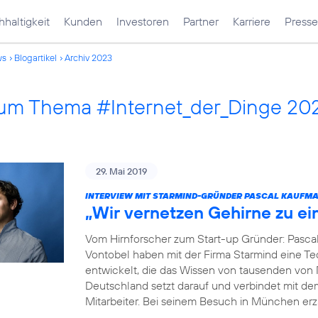
haltigkeit
Kunden
Investoren
Partner
Karriere
Presse
ws
Blogartikel
Archiv 2023
 zum Thema #Internet_der_Dinge 20
29. Mai 2019
INTERVIEW MIT STARMIND-GRÜNDER PASCAL KAUFM
„Wir vernetzen Gehirne zu e
Vom Hirnforscher zum Start-up Gründer: Pasca
Vontobel haben mit der Firma Starmind eine Tec
entwickelt, die das Wissen von tausenden von
Deutschland setzt darauf und verbindet mit de
Mitarbeiter. Bei seinem Besuch in München erz