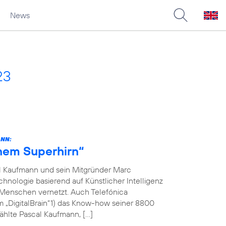
News
23
ANN:
inem Superhirn“
l Kaufmann und sein Mitgründer Marc
hnologie basierend auf Künstlicher Intelligenz
 Menschen vernetzt. Auch Telefónica
m „DigitalBrain“1) das Know-how seiner 8800
ählte Pascal Kaufmann, […]