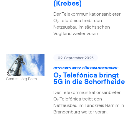
(Krebes)
Der Telekommunikationsanbieter
O
Telefónica treibt den
2
Netzausbau im sächsischen
Vogtland weiter voran.
02. September 2025
BESSERES NETZ FÜR BRANDENBURG:
O
Telefónica bringt
2
Credits: Jörg Borm
5G in die Schorfheide
Der Telekommunikationsanbieter
O
Telefónica treibt den
2
Netzausbau im Landkreis Barnim in
Brandenburg weiter voran.