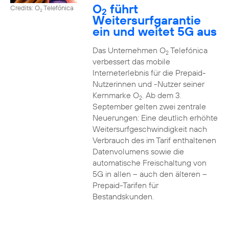
O
führt
Credits: O
Telefónica
2
2
Weitersurfgarantie
ein und weitet 5G aus
Das Unternehmen O
Telefónica
2
verbessert das mobile
Interneterlebnis für die Prepaid-
Nutzerinnen und -Nutzer seiner
Kernmarke O
. Ab dem 3.
2
September gelten zwei zentrale
Neuerungen: Eine deutlich erhöhte
Weitersurfgeschwindigkeit nach
Verbrauch des im Tarif enthaltenen
Datenvolumens sowie die
automatische Freischaltung von
5G in allen – auch den älteren –
Prepaid-Tarifen für
Bestandskunden.