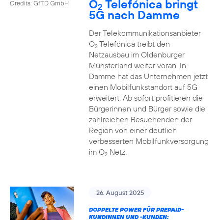
O
Telefónica bringt
Credits: GfTD GmbH
2
5G nach Damme
Der Telekommunikationsanbieter
O
Telefónica treibt den
2
Netzausbau im Oldenburger
Münsterland weiter voran. In
Damme hat das Unternehmen jetzt
einen Mobilfunkstandort auf 5G
erweitert. Ab sofort profitieren die
Bürgerinnen und Bürger sowie die
zahlreichen Besuchenden der
Region von einer deutlich
verbesserten Mobilfunkversorgung
im O
Netz.
2
26. August 2025
DOPPELTE POWER FÜR PREPAID-
KUNDINNEN UND -KUNDEN: