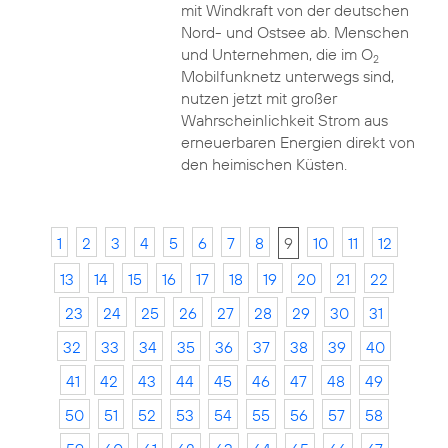
mit Windkraft von der deutschen
Nord- und Ostsee ab. Menschen
und Unternehmen, die im O
2
Mobilfunknetz unterwegs sind,
nutzen jetzt mit großer
Wahrscheinlichkeit Strom aus
erneuerbaren Energien direkt von
den heimischen Küsten.
1
2
3
4
5
6
7
8
9
10
11
12
13
14
15
16
17
18
19
20
21
22
23
24
25
26
27
28
29
30
31
32
33
34
35
36
37
38
39
40
41
42
43
44
45
46
47
48
49
50
51
52
53
54
55
56
57
58