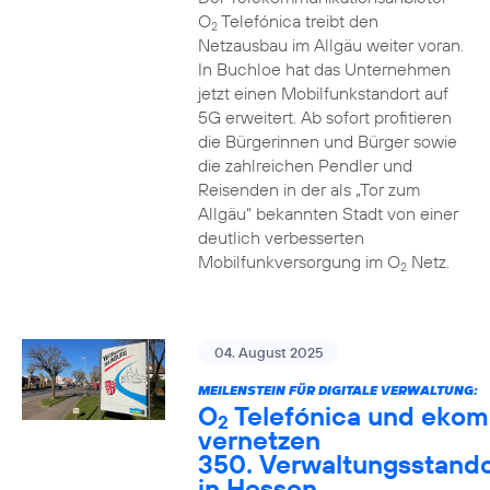
O
Telefónica treibt den
2
Netzausbau im Allgäu weiter voran.
In Buchloe hat das Unternehmen
jetzt einen Mobilfunkstandort auf
5G erweitert. Ab sofort profitieren
die Bürgerinnen und Bürger sowie
die zahlreichen Pendler und
Reisenden in der als „Tor zum
Allgäu“ bekannten Stadt von einer
deutlich verbesserten
Mobilfunkversorgung im O
Netz.
2
04. August 2025
MEILENSTEIN FÜR DIGITALE VERWALTUNG:
O
Telefónica und ekom
2
vernetzen
350. Verwaltungsstando
in Hessen