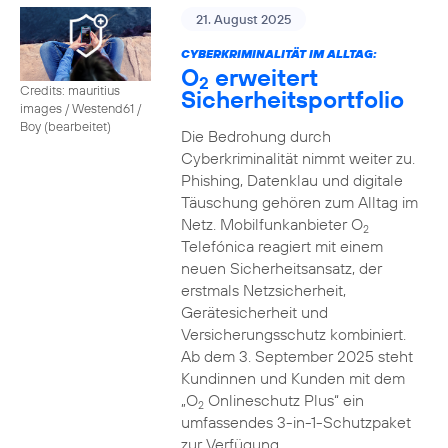
21. August 2025
CYBERKRIMINALITÄT IM ALLTAG:
O
erweitert
2
Credits: mauritius
Sicherheitsportfolio
images / Westend61 /
Boy (bearbeitet)
Die Bedrohung durch
Cyberkriminalität nimmt weiter zu.
Phishing, Datenklau und digitale
Täuschung gehören zum Alltag im
Netz. Mobilfunkanbieter O
2
Telefónica reagiert mit einem
neuen Sicherheitsansatz, der
erstmals Netzsicherheit,
Gerätesicherheit und
Versicherungsschutz kombiniert.
Ab dem 3. September 2025 steht
Kundinnen und Kunden mit dem
„O
Onlineschutz Plus“ ein
2
umfassendes 3-in-1-Schutzpaket
zur Verfügung.