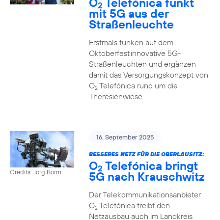
O
Telefónica funkt
2
mit 5G aus der
Straßenleuchte
Erstmals funken auf dem
Oktoberfest innovative 5G-
Straßenleuchten und ergänzen
damit das Versorgungskonzept von
O
Telefónica rund um die
2
Theresienwiese.
16. September 2025
BESSERES NETZ FÜR DIE OBERLAUSITZ:
O
Telefónica bringt
2
Credits: Jörg Borm
5G nach Krauschwitz
Der Telekommunikationsanbieter
O
Telefónica treibt den
2
Netzausbau auch im Landkreis