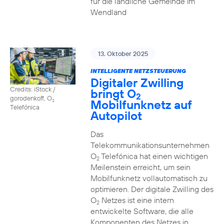
für die ländliche Gemeinde im
Wendland
13. Oktober 2025
INTELLIGENTE NETZSTEUERUNG
Digitaler Zwilling
Credits: iStock /
bringt O
2
gorodenkoff, O
Mobilfunknetz auf
2
Telefónica
Autopilot
Das
Telekommunikationsunternehmen
O
Telefónica hat einen wichtigen
2
Meilenstein erreicht, um sein
Mobilfunknetz vollautomatisch zu
optimieren. Der digitale Zwilling des
O
Netzes ist eine intern
2
entwickelte Software, die alle
Komponenten des Netzes in