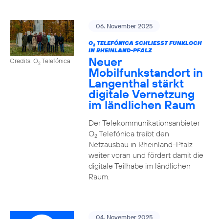
06. November 2025
O
TELEFÓNICA SCHLIESST FUNKLOCH I
2
N RHEINLAND-PFALZ
Neuer
Credits: O
Telefónica
2
Mobilfunkstandort in
Langenthal stärkt
digitale Vernetzung
im ländlichen Raum
Der Telekommunikationsanbieter
O
Telefónica treibt den
2
Netzausbau in Rheinland-Pfalz
weiter voran und fördert damit die
digitale Teilhabe im ländlichen
Raum.
04. November 2025