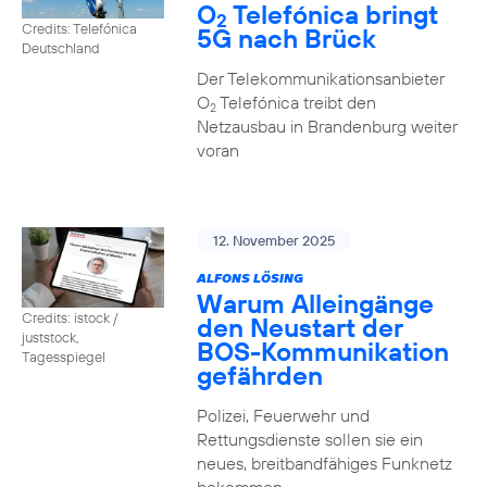
O
Telefónica bringt
2
Credits: Telefónica
5G nach Brück
Deutschland
Der Telekommunikationsanbieter
O
Telefónica treibt den
2
Netzausbau in Brandenburg weiter
voran
12. November 2025
ALFONS LÖSING
Warum Alleingänge
Credits: istock /
den Neustart der
juststock,
BOS-Kommunikation
Tagesspiegel
gefährden
Polizei, Feuerwehr und
Rettungsdienste sollen sie ein
neues, breitbandfähiges Funknetz