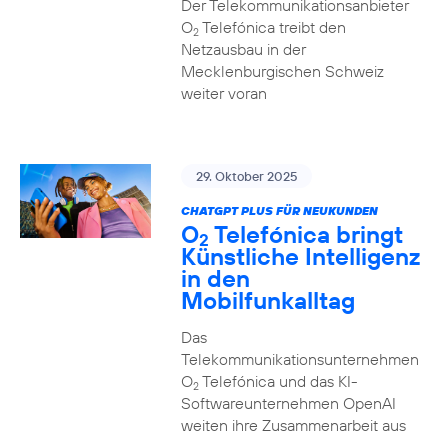
Der Telekommunikationsanbieter
O
Telefónica treibt den
2
Netzausbau in der
Mecklenburgischen Schweiz
weiter voran
29. Oktober 2025
CHATGPT PLUS FÜR NEUKUNDEN
O
Telefónica bringt
2
Künstliche Intelligenz
in den
Mobilfunkalltag
Das
Telekommunikationsunternehmen
O
Telefónica und das KI-
2
Softwareunternehmen OpenAI
weiten ihre Zusammenarbeit aus