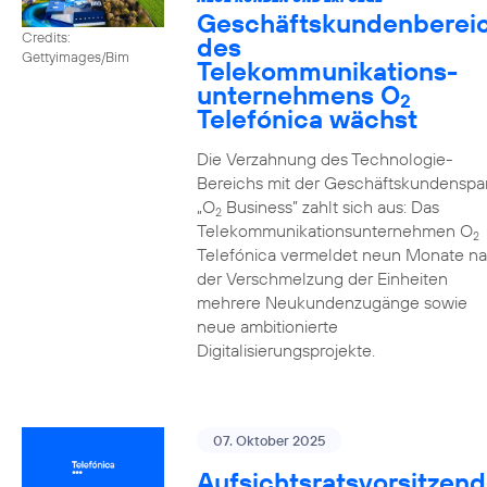
Geschäftskundenberei
Credits:
des
Gettyimages/Bim
Telekommunikations­
unternehmens O
2
Telefónica wächst
Die Verzahnung des Technologie-
Bereichs mit der Geschäftskundenspa
„O
Business” zahlt sich aus: Das
2
Telekommunikationsunternehmen O
2
Telefónica vermeldet neun Monate n
der Verschmelzung der Einheiten
mehrere Neukundenzugänge sowie
neue ambitionierte
Digitalisierungsprojekte.
07. Oktober 2025
Aufsichtsratsvorsitzend