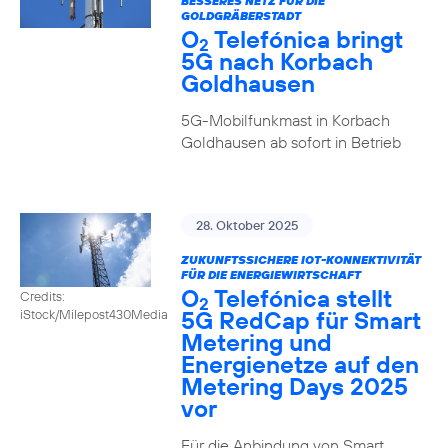
BESSERES NETZ FÜR DIE
GOLDGRÄBERSTADT
O
Telefónica bringt
2
5G nach Korbach
Goldhausen
5G-Mobilfunkmast in Korbach
Goldhausen ab sofort in Betrieb
28. Oktober 2025
ZUKUNFTSSICHERE IOT-KONNEKTIVITÄT
FÜR DIE ENERGIEWIRTSCHAFT
O
Telefónica stellt
Credits:
2
5G RedCap für Smart
iStock/Milepost430Media
Metering und
Energienetze auf den
Metering Days 2025
vor
Für die Anbindung von Smart