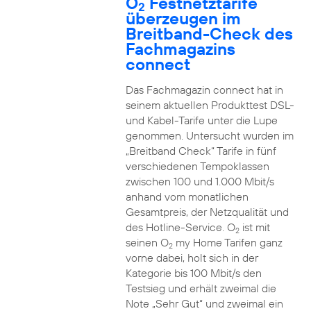
O
Festnetztarife
2
überzeugen im
Breitband-Check des
Fachmagazins
connect
Das Fachmagazin connect hat in
seinem aktuellen Produkttest DSL-
und Kabel-Tarife unter die Lupe
genommen. Untersucht wurden im
„Breitband Check“ Tarife in fünf
verschiedenen Tempoklassen
zwischen 100 und 1.000 Mbit/s
anhand vom monatlichen
Gesamtpreis, der Netzqualität und
des Hotline-Service. O
ist mit
2
seinen O
my Home Tarifen ganz
2
vorne dabei, holt sich in der
Kategorie bis 100 Mbit/s den
Testsieg und erhält zweimal die
Note „Sehr Gut“ und zweimal ein