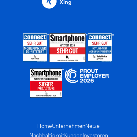
Xing
Home
Unternehmen
Netze
Nachhaltigkeit
Kunden
Investoren