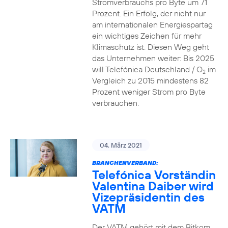
Stromverbrauchs pro Byte um 71
Prozent. Ein Erfolg, der nicht nur
am internationalen Energiespartag
ein wichtiges Zeichen für mehr
Klimaschutz ist. Diesen Weg geht
das Unternehmen weiter: Bis 2025
will Telefónica Deutschland / O
im
2
Vergleich zu 2015 mindestens 82
Prozent weniger Strom pro Byte
verbrauchen.
04. März 2021
BRANCHENVERBAND:
Telefónica Vorständin
Valentina Daiber wird
Vizepräsidentin des
VATM
Der VATM gehört mit dem Bitkom