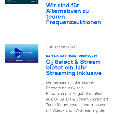
Wir sind für
Alternativen zu
teuren
Frequenzauktionen
10. Februar 2021
NETFLIX, SKY TICKET ODER O
TV:
2
O
Select & Stream
2
bietet ein Jahr
Streaming inklusive
Gemeinsam mit drei starken
Partnern baut O
sein
2
Entertainment-Angebot deutlich
aus: O
Select & Stream kombiniert
2
Tarife für unterwegs und zuhause
mit Video- und TV-Streaming. Bei