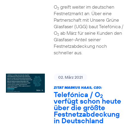
O
greift weiter im deutschen
2
Festnetzmarkt an. Über eine
Partnerschaft mit Unsere Grüne
Glasfaser (UGG) baut Telefónica /
O
ab März für seine Kunden den
2
Glasfaser-Anteil seiner
Festnetzabdeckung noch
schneller aus.
02. März 2021
ZITAT MARKUS HAAS, CEO:
Telefónica / O
2
verfügt schon heute
über die größte
Festnetzabdeckung
in Deutschland