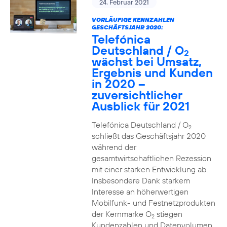
24. Februar 2021
VORLÄUFIGE KENNZAHLEN
GESCHÄFTSJAHR 2020:
Telefónica
Deutschland / O
2
wächst bei Umsatz,
Ergebnis und Kunden
in 2020 –
zuversichtlicher
Ausblick für 2021
Telefónica Deutschland / O
2
schließt das Geschäftsjahr 2020
während der
gesamtwirtschaftlichen Rezession
mit einer starken Entwicklung ab.
Insbesondere Dank starkem
Interesse an höherwertigen
Mobilfunk- und Festnetzprodukten
der Kernmarke O
stiegen
2
Kundenzahlen und Datenvolumen