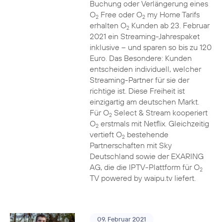
Buchung oder Verlängerung eines
O
Free oder O
my Home Tarifs
2
2
erhalten O
Kunden ab 23. Februar
2
2021 ein Streaming-Jahrespaket
inklusive – und sparen so bis zu 120
Euro. Das Besondere: Kunden
entscheiden individuell, welcher
Streaming-Partner für sie der
richtige ist. Diese Freiheit ist
einzigartig am deutschen Markt.
Für O
Select & Stream kooperiert
2
O
erstmals mit Netflix. Gleichzeitig
2
vertieft O
bestehende
2
Partnerschaften mit Sky
Deutschland sowie der EXARING
AG, die die IPTV-Plattform für O
2
TV powered by waipu.tv liefert.
09. Februar 2021