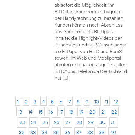
ab sofort die Möglichkeit, ihr
BILDplus-Abonnement bequem
per Handyrechnung zu bezahlen.
Kunden können nach Abschluss
des Abonnements BILDplus-
Inhalte, die Highlight-Videos der
Bundesliga und auf Wunsch sogar
die E-Paper von BILD und BamS
sowohl im Web und Mobilportal
abrufen und haben Zugriff zu allen
BILDApps. Telefónica Deutschland
hat […]
1
2
3
4
5
6
7
8
9
10
11
12
13
14
15
16
17
18
19
20
21
22
23
24
25
26
27
28
29
30
31
32
33
34
35
36
37
38
39
40