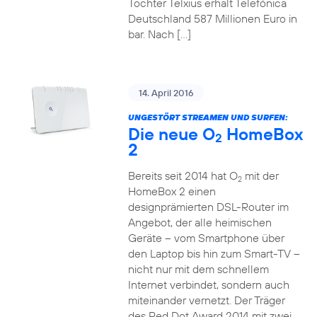
Tochter Telxius erhält Telefónica
Deutschland 587 Millionen Euro in
bar. Nach […]
14. April 2016
UNGESTÖRT STREAMEN UND SURFEN:
Die neue O
HomeBox
2
2
Bereits seit 2014 hat O
mit der
2
HomeBox 2 einen
designprämierten DSL-Router im
Angebot, der alle heimischen
Geräte – vom Smartphone über
den Laptop bis hin zum Smart-TV –
nicht nur mit dem schnellem
Internet verbindet, sondern auch
miteinander vernetzt. Der Träger
des Red Dot Award 2014 mit zwei