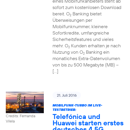
eines Mobilfunkanbieters steht ab
sofort zum kostenlosen Download
bereit. O
Banking bietet
2
Überweisungen per
Mobilfunknummer, kleinere
Sofortkredite, umfangreiche
Sicherheitsfeatures und vieles
mehr. O
Kunden erhalten je nach
2
Nutzung von O
Banking ein
2
monatliches Extra-Datenvolumen
von bis zu 500 Megabyte (MB) –
[…]
21. Juli 2016
MOBILFUNK-TURBO IM LIVE-
TESTBETRIEB:
Telefónica und
Credits: Fernanda
Huawei starten erstes
Vilela
deutsches 4,5G