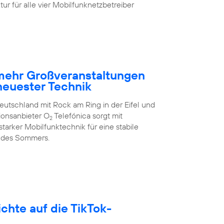
ur für alle vier Mobilfunknetzbetreiber
 mehr Großveranstaltungen
neuester Technik
eutschland mit Rock am Ring in der Eifel und
ionsanbieter O
Telefónica sorgt mit
2
arker Mobilfunktechnik für eine stabile
 des Sommers.
hte auf die TikTok-