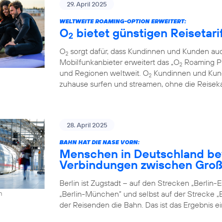
29. April 2025
WELTWEITE ROAMING-OPTION ERWEITERT:
O
bietet günstigen Reisetari
2
O
sorgt dafür, dass Kundinnen und Kunden auc
2
Mobilfunkanbieter erweitert das „O
Roaming Pl
2
und Regionen weltweit. O
Kundinnen und Kund
2
zuhause surfen und streamen, ohne die Reiseka
28. April 2025
BAHN HAT DIE NASE VORN:
Menschen in Deutschland be
Verbindungen zwischen Groß
Berlin ist Zugstadt – auf den Strecken „Berlin-Es
„Berlin-München” und selbst auf der Strecke „B
h
der Reisenden die Bahn. Das ist das Ergebnis e