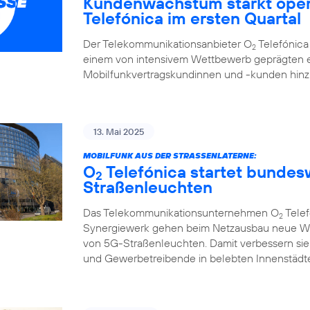
Kundenwachstum stärkt oper
Telefónica im ersten Quartal
Der Telekommunikationsanbieter O
Telefónica 
2
einem von intensivem Wettbewerb geprägten e
Mobilfunkvertragskundinnen und -kunden hi
13. Mai 2025
MOBILFUNK AUS DER STRASSENLATERNE:
O
Telefónica startet bunde
2
Straßenleuchten
Das Telekommunikationsunternehmen O
Telef
2
Synergiewerk gehen beim Netzausbau neue W
von 5G-Straßenleuchten. Damit verbessern sie
und Gewerbetreibende in belebten Innenstädte