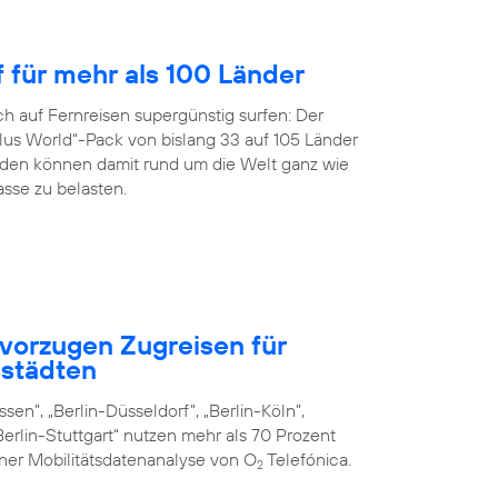
f für mehr als 100 Länder
h auf Fernreisen supergünstig surfen: Der
us World“-Pack von bislang 33 auf 105 Länder
en können damit rund um die Welt ganz wie
sse zu belasten.
vorzugen Zugreisen für
städten
sen”, „Berlin-Düsseldorf”, „Berlin-Köln”,
erlin-Stuttgart“ nutzen mehr als 70 Prozent
iner Mobilitätsdatenanalyse von O
Telefónica.
2