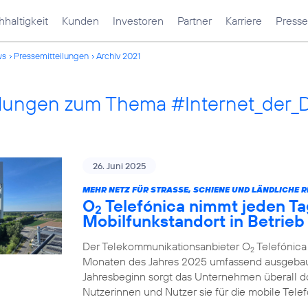
haltigkeit
Kunden
Investoren
Partner
Karriere
Presse
ws
Pressemitteilungen
Archiv 2021
ilungen zum Thema #Internet_der_
26. Juni 2025
MEHR NETZ FÜR STRASSE, SCHIENE UND LÄNDLICHE R
O
Telefónica nimmt jeden Ta
2
Mobilfunkstandort in Betrieb
Der Telekommunikationsanbieter O
Telefónica
2
Monaten des Jahres 2025 umfassend ausgebau
Jahresbeginn sorgt das Unternehmen überall d
Nutzerinnen und Nutzer sie für die mobile Tel