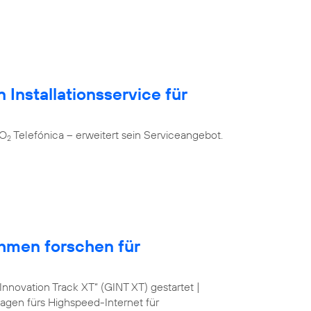
 Installationsservice für
 O
Telefónica – erweitert sein Serviceangebot.
2
hmen forschen für
nnovation Track XT“ (GINT XT) gestartet |
lagen fürs Highspeed-Internet für