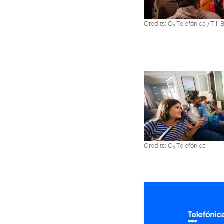
Credits: O
Telefónica / Till
2
Credits: O
Telefónica
2