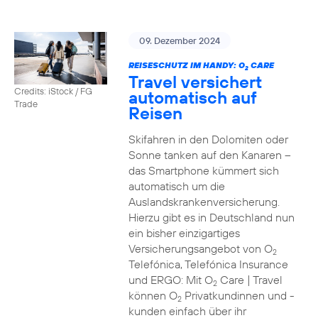
09. Dezember 2024
REISESCHUTZ IM HANDY: O
CARE
2
Travel versichert
Credits: iStock / FG
automatisch auf
Trade
Reisen
Skifahren in den Dolomiten oder
Sonne tanken auf den Kanaren –
das Smartphone kümmert sich
automatisch um die
Auslandskrankenversicherung.
Hierzu gibt es in Deutschland nun
ein bisher einzigartiges
Versicherungsangebot von O
2
Telefónica, Telefónica Insurance
und ERGO: Mit O
Care | Travel
2
können O
Privatkundinnen und -
2
kunden einfach über ihr