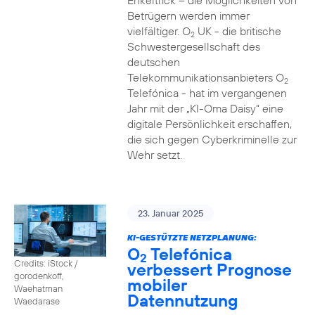
Enkeltrick – die Möglichkeiten von
Betrügern werden immer
vielfältiger. O
UK - die britische
2
Schwestergesellschaft des
deutschen
Telekommunikationsanbieters O
2
Telefónica - hat im vergangenen
Jahr mit der „KI-Oma Daisy“ eine
digitale Persönlichkeit erschaffen,
die sich gegen Cyberkriminelle zur
Wehr setzt.
23. Januar 2025
KI-GESTÜTZTE NETZPLANUNG:
O
Telefónica
2
Credits: iStock /
verbessert Prognose
gorodenkoff,
mobiler
Waehatman
Datennutzung
Waedarase