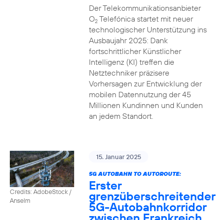
Der Telekommunikationsanbieter
O
Telefónica startet mit neuer
2
technologischer Unterstützung ins
Ausbaujahr 2025: Dank
fortschrittlicher Künstlicher
Intelligenz (KI) treffen die
Netztechniker präzisere
Vorhersagen zur Entwicklung der
mobilen Datennutzung der 45
Millionen Kundinnen und Kunden
an jedem Standort.
15. Januar 2025
5G AUTOBAHN TO AUTOROUTE:
Erster
Credits: AdobeStock /
grenzüberschreitender
Anselm
5G-Autobahnkorridor
zwischen Frankreich