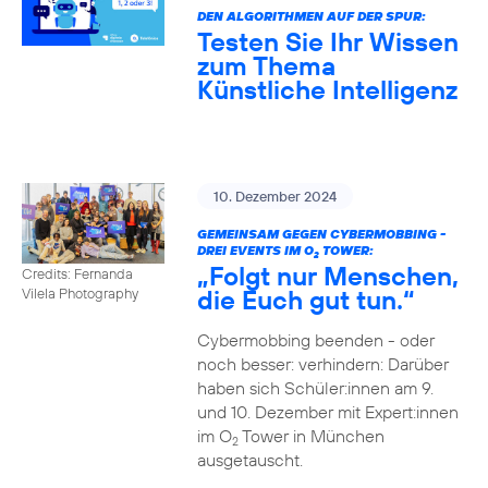
DEN ALGORITHMEN AUF DER SPUR:
Testen Sie Ihr Wissen
zum Thema
Künstliche Intelligenz
10. Dezember 2024
GEMEINSAM GEGEN CYBERMOBBING -
DREI EVENTS IM O
TOWER:
2
„Folgt nur Menschen,
Credits: Fernanda
die Euch gut tun.“
Vilela Photography
Cybermobbing beenden - oder
noch besser: verhindern: Darüber
haben sich Schüler:innen am 9.
und 10. Dezember mit Expert:innen
im O
Tower in München
2
ausgetauscht.