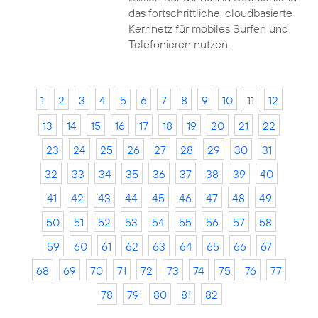
das fortschrittliche, cloudbasierte
Kernnetz für mobiles Surfen und
Telefonieren nutzen.
1
2
3
4
5
6
7
8
9
10
11
12
13
14
15
16
17
18
19
20
21
22
23
24
25
26
27
28
29
30
31
32
33
34
35
36
37
38
39
40
41
42
43
44
45
46
47
48
49
50
51
52
53
54
55
56
57
58
59
60
61
62
63
64
65
66
67
68
69
70
71
72
73
74
75
76
77
78
79
80
81
82