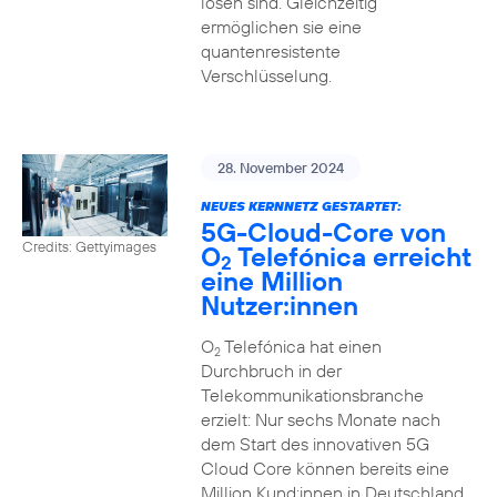
lösen sind. Gleichzeitig
ermöglichen sie eine
quantenresistente
Verschlüsselung.
28. November 2024
NEUES KERNNETZ GESTARTET:
5G-Cloud-Core von
Credits: Gettyimages
O
Telefónica erreicht
2
eine Million
Nutzer:innen
O
Telefónica hat einen
2
Durchbruch in der
Telekommunikationsbranche
erzielt: Nur sechs Monate nach
dem Start des innovativen 5G
Cloud Core können bereits eine
Million Kund:innen in Deutschland