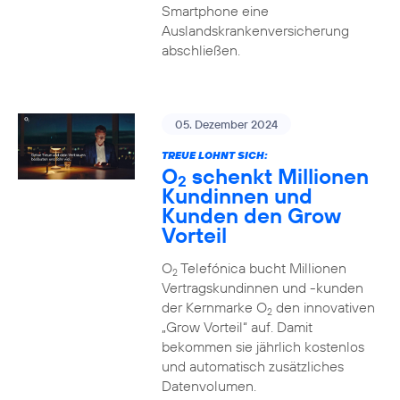
Smartphone eine
Auslandskrankenversicherung
abschließen.
05. Dezember 2024
TREUE LOHNT SICH:
O
schenkt Millionen
2
Kundinnen und
Kunden den Grow
Vorteil
O
Telefónica bucht Millionen
2
Vertragskundinnen und -kunden
der Kernmarke O
den innovativen
2
„Grow Vorteil“ auf. Damit
bekommen sie jährlich kostenlos
und automatisch zusätzliches
Datenvolumen.