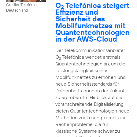
O
Telefónica steigert
Credits: Telefónica
2
Effizienz und
Deutschland
Sicherheit des
Mobilfunknetzes mit
Quantentechnologien
in der AWS-Cloud
Der Telekommunikationsanbieter
O
Telefónica wendet erstmals
2
Quantentechnologien an, um die
Leistungsfähigkeit seines
Mobilfunknetzes zu erhöhen und
neue Sicherheitsstandards für
Datenübertragungen der Zukunft
zu erproben. Im Hinblick auf die
voranschreitende Digitalisierung
bieten Quantentechnologien neue
Methoden zur Lösung komplexer
Rechenprobleme, die für
klassische Systeme schwer zu