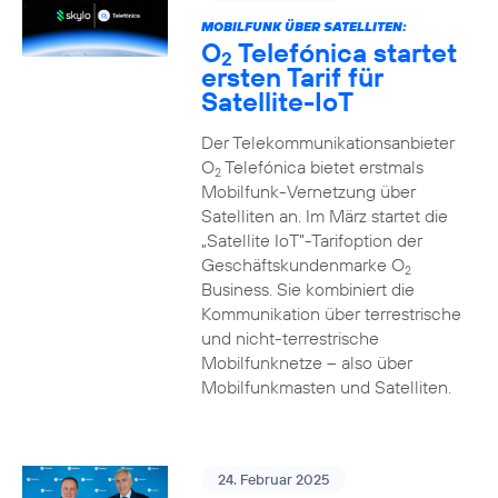
MOBILFUNK ÜBER SATELLITEN:
O
Telefónica startet
2
ersten Tarif für
Satellite-IoT
Der Telekommunikationsanbieter
O
Telefónica bietet erstmals
2
Mobilfunk-Vernetzung über
Satelliten an. Im März startet die
„Satellite IoT”-Tarifoption der
Geschäftskundenmarke O
2
Business. Sie kombiniert die
Kommunikation über terrestrische
und nicht-terrestrische
Mobilfunknetze – also über
Mobilfunkmasten und Satelliten.
24. Februar 2025