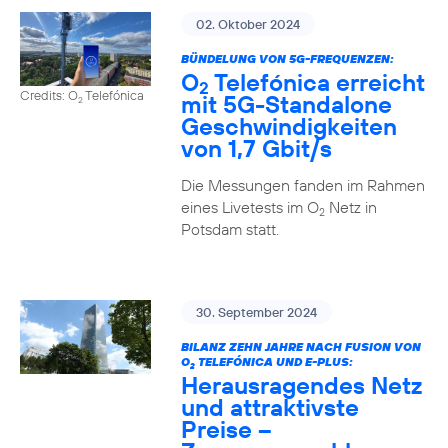
02. Oktober 2024
BÜNDELUNG VON 5G-FREQUENZEN:
O
Telefónica erreicht
2
Credits: O
Telefónica
mit 5G-Standalone
2
Geschwindigkeiten
von 1,7 Gbit/s
Die Messungen fanden im Rahmen
eines Livetests im O
Netz in
2
Potsdam statt.
30. September 2024
BILANZ ZEHN JAHRE NACH FUSION VON
O
TELEFÓNICA UND E-PLUS:
2
Herausragendes Netz
und attraktivste
Preise –