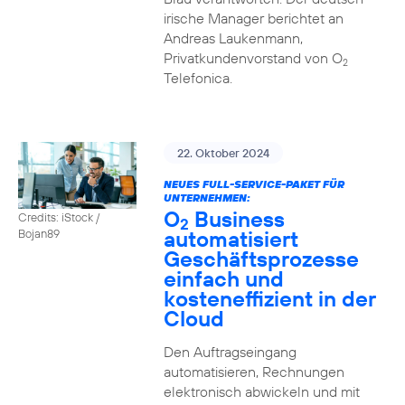
irische Manager berichtet an
Andreas Laukenmann,
Privatkundenvorstand von O
2
Telefonica.
22. Oktober 2024
NEUES FULL-SERVICE-PAKET FÜR
UNTERNEHMEN:
O
Business
Credits: iStock /
2
automatisiert
Bojan89
Geschäftsprozesse
einfach und
kosteneffizient in der
Cloud
Den Auftragseingang
automatisieren, Rechnungen
elektronisch abwickeln und mit