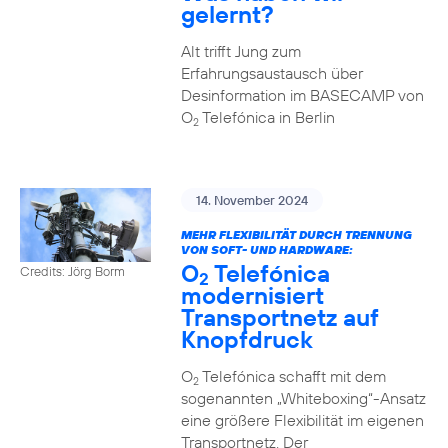
gelernt?
Alt trifft Jung zum
Erfahrungsaustausch über
Desinformation im BASECAMP von
O
Telefónica in Berlin
2
14. November 2024
MEHR FLEXIBILITÄT DURCH TRENNUNG
VON SOFT- UND HARDWARE:
O
Telefónica
Credits: Jörg Borm
2
modernisiert
Transportnetz auf
Knopfdruck
O
Telefónica schafft mit dem
2
sogenannten „Whiteboxing“-Ansatz
eine größere Flexibilität im eigenen
Transportnetz. Der