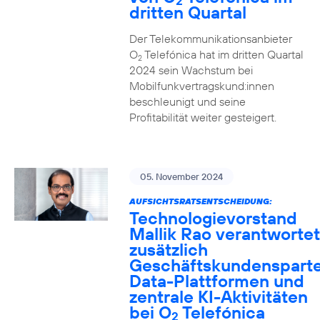
2
dritten Quartal
Der Telekommunikationsanbieter
O
Telefónica hat im dritten Quartal
2
2024 sein Wachstum bei
Mobilfunkvertragskund:innen
beschleunigt und seine
Profitabilität weiter gesteigert.
05. November 2024
AUFSICHTSRATSENTSCHEIDUNG:
Technologievorstand
Mallik Rao verantwortet
zusätzlich
Geschäftskundensparte
Data-Plattformen und
zentrale KI-Aktivitäten
bei O
Telefónica
2