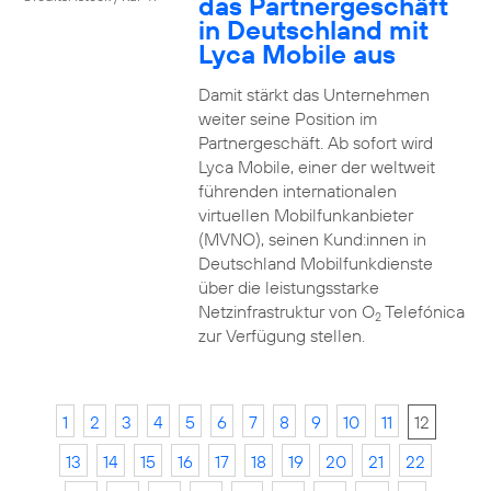
das Partnergeschäft
in Deutschland mit
Lyca Mobile aus
Damit stärkt das Unternehmen
weiter seine Position im
Partnergeschäft. Ab sofort wird
Lyca Mobile, einer der weltweit
führenden internationalen
virtuellen Mobilfunkanbieter
(MVNO), seinen Kund:innen in
Deutschland Mobilfunkdienste
über die leistungsstarke
Netzinfrastruktur von O
Telefónica
2
zur Verfügung stellen.
1
2
3
4
5
6
7
8
9
10
11
12
13
14
15
16
17
18
19
20
21
22