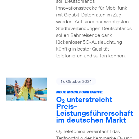
soll Deutschlands
Innovationsstrecke für Mobilfunk
mit Gigabit-Datenraten im Zug
werden. Auf einer der wichtigsten
Städteverbindungen Deutschlands
sollen Bahnreisende dank
lückenloser 5G-Ausleuchtung
künftig in bester Qualität
telefonieren und surfen können.
17. Oktober 2024
NEUE MOBILFUNKTARIFE:
O
unterstreicht
2
Preis-
Leistungsführerschaft
im deutschen Markt
O
Telefónica vereinfacht das
2
Tarifportfolio der Kernmarke O
und