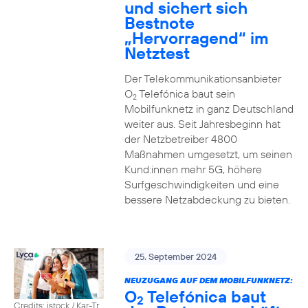
und sichert sich
Bestnote
„Hervorragend“ im
Netztest
Der Telekommunikationsanbieter
O
Telefónica baut sein
2
Mobilfunknetz in ganz Deutschland
weiter aus. Seit Jahresbeginn hat
der Netzbetreiber 4800
Maßnahmen umgesetzt, um seinen
Kund:innen mehr 5G, höhere
Surfgeschwindigkeiten und eine
bessere Netzabdeckung zu bieten.
25. September 2024
NEUZUGANG AUF DEM MOBILFUNKNETZ:
O
Telefónica baut
2
Credits: istock / Kar-Tr