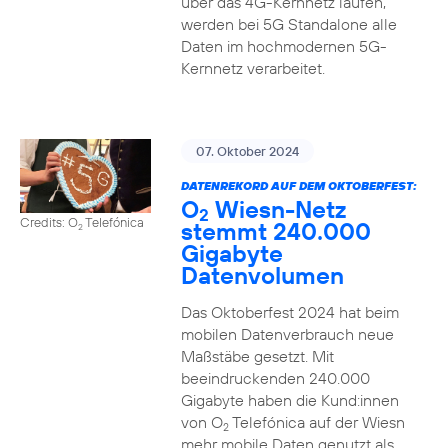
über das 4G-Kernnetz laufen,
werden bei 5G Standalone alle
Daten im hochmodernen 5G-
Kernnetz verarbeitet.
07. Oktober 2024
DATENREKORD AUF DEM OKTOBERFEST:
O
Wiesn-Netz
2
Credits: O
Telefónica
stemmt 240.000
2
Gigabyte
Datenvolumen
Das Oktoberfest 2024 hat beim
mobilen Datenverbrauch neue
Maßstäbe gesetzt. Mit
beeindruckenden 240.000
Gigabyte haben die Kund:innen
von O
Telefónica auf der Wiesn
2
mehr mobile Daten genutzt als