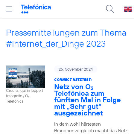
Pressemitteilungen zum Thema
#Internet_der_Dinge 2023
26. November 2024
CONNECT NETZTEST:
Netz von O
2
Credits: quirin leppert
Telefónica zum
fotografie / O
fünften Mal in Folge
2
Telefónica
mit „Sehr gut“
ausgezeichnet
In dem wohl härtesten
Branchenvergleich macht das Netz