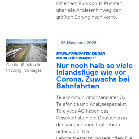
mit einem Plus von 14 Punkten
über alle Anbieter hinweg den
größten Sprung nach vorne.
22. November 2024
MOBILFUNKDATEN ZEIGEN
MOBILITÄTSWANDEL:
Nur noch halb so viele
Credits: iStock / ollo,
Inlandsflüge wie vor
thitivong (Montage)
Corona, Zuwachs bei
Bahnfahrten
Telekommunikationsanbieter O
2
Telefónica und Analysespezialist
Teralytics AG haben das
Reiseverhalten der Deutschen in
den vergangenen fünf Jahren
untersucht. Die
Langzeitbetrachtung legt offen: Die