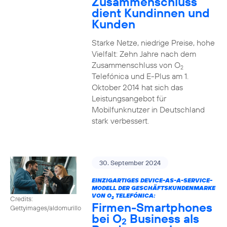
Zusammenschluss
dient Kundinnen und
Kunden
Starke Netze, niedrige Preise, hohe
Vielfalt: Zehn Jahre nach dem
Zusammenschluss von O
2
Telefónica und E-Plus am 1.
Oktober 2014 hat sich das
Leistungsangebot für
Mobilfunknutzer in Deutschland
stark verbessert.
30. September 2024
EINZIGARTIGES DEVICE-AS-A-SERVICE-
MODELL DER GESCHÄFTSKUNDENMARKE
VON O
TELEFÓNICA:
Credits:
2
Firmen-Smartphones
Gettyimages/aldomurillo
bei O
Business als
2