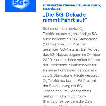
FÜNF FAKTEN ZUM 5G-JUBILÄUM VON O
2
TELEFÓNICA:
„Die 5G-Dekade
nimmt Fahrt auf“
Seit einem Jahr bietet O
2
Telefónica das eigenständige 5G,
auch bekannt als 5G-Standalone
(5G SA) oder „5G Plus“, im
gesamten 5G-Netz an. Der Aufbau
des 5G-Netzes begann im Oktober
2020. Nur drei Jahre später öffnete
der Telekommunikationsanbieter
für seine Kund:innen den Zugang
zu 5G Standalone. Heute versorgt
O
Telefónica bereits 96 Prozent
2
der Bevölkerung mit 5G
Standalone. Im Gegensatz zu
herkömmlichem 5G (Non-
Standalone), bei dem die Daten