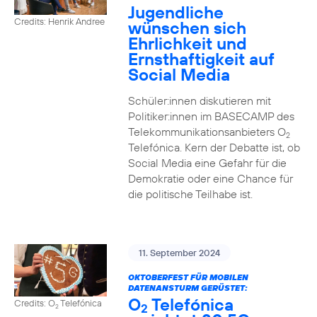
Jugendliche
Credits: Henrik Andree
wünschen sich
Ehrlichkeit und
Ernsthaftigkeit auf
Social Media
Schüler:innen diskutieren mit
Politiker:innen im BASECAMP des
Telekommunikationsanbieters O
2
Telefónica. Kern der Debatte ist, ob
Social Media eine Gefahr für die
Demokratie oder eine Chance für
die politische Teilhabe ist.
11. September 2024
OKTOBERFEST FÜR MOBILEN
DATENANSTURM GERÜSTET:
O
Telefónica
Credits: O
Telefónica
2
2