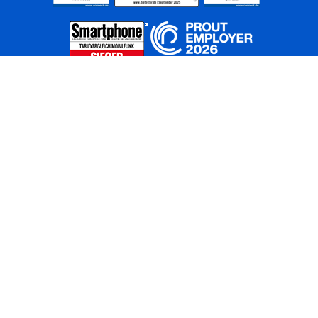
Home
Unternehmen
Netze
Nachhaltigkeit
Kunden
Investoren
Partner
Karriere
Presse
News
Privatkunden
Geschäftskunden
Worldwide
BASECAMP
AGB
Kontakt
ElektroG / BattG
Datenschutz