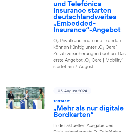
und Telefónica
Insurance starten
deutschlandweites
„Embedded-
Insurance“-Angebot
O
Privatkundinnen und -kunden
2
können künftig unter „O
Care“
2
Zusatzversicherungen buchen. Das
erste Angebot „O
Care | Mobility“
2
startet am 7. August.
05. August 2024
TECTALK:
„Mehr als nur digitale
Bordkarten“
In der aktuellen Ausgabe des
Diskussionsformats O
Telefónica