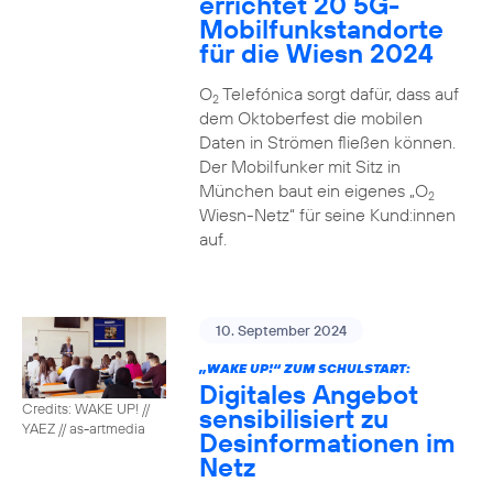
errichtet 20 5G-
Mobilfunkstandorte
für die Wiesn 2024
O
Telefónica sorgt dafür, dass auf
2
dem Oktoberfest die mobilen
Daten in Strömen fließen können.
Der Mobilfunker mit Sitz in
München baut ein eigenes „O
2
Wiesn-Netz“ für seine Kund:innen
auf.
10. September 2024
„WAKE UP!“ ZUM SCHULSTART:
Digitales Angebot
Credits: WAKE UP! //
sensibilisiert zu
YAEZ // as-artmedia
Desinformationen im
Netz