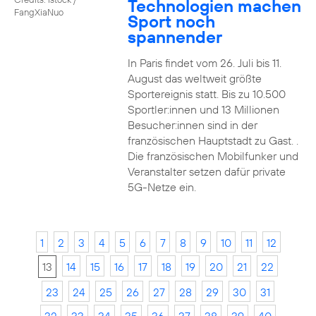
Technologien machen
FangXiaNuo
Sport noch
spannender
In Paris findet vom 26. Juli bis 11.
August das weltweit größte
Sportereignis statt. Bis zu 10.500
Sportler:innen und 13 Millionen
Besucher:innen sind in der
französischen Hauptstadt zu Gast. .
Die französischen Mobilfunker und
Veranstalter setzen dafür private
5G-Netze ein.
1
2
3
4
5
6
7
8
9
10
11
12
13
14
15
16
17
18
19
20
21
22
23
24
25
26
27
28
29
30
31