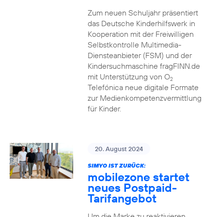
Zum neuen Schuljahr präsentiert
das Deutsche Kinderhilfswerk in
Kooperation mit der Freiwilligen
Selbstkontrolle Multimedia-
Diensteanbieter (FSM) und der
Kindersuchmaschine fragFINN.de
mit Unterstützung von O
2
Telefónica neue digitale Formate
zur Medienkompetenzvermittlung
für Kinder.
20. August 2024
SIMYO IST ZURÜCK:
mobilezone startet
neues Postpaid-
Tarifangebot
Um die Marke zu reaktivieren,