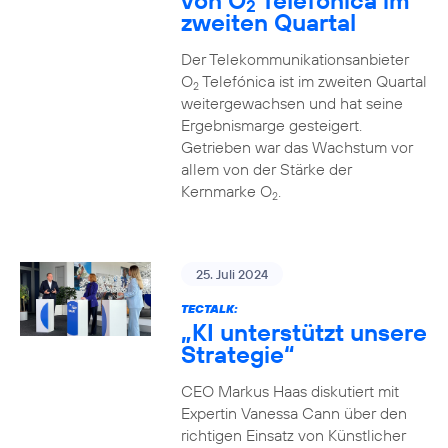
von O
Telefónica im
2
zweiten Quartal
Der Telekommunikationsanbieter
O
Telefónica ist im zweiten Quartal
2
weitergewachsen und hat seine
Ergebnismarge gesteigert.
Getrieben war das Wachstum vor
allem von der Stärke der
Kernmarke O
.
2
25. Juli 2024
TECTALK:
„KI unterstützt unsere
Strategie“
CEO Markus Haas diskutiert mit
Expertin Vanessa Cann über den
richtigen Einsatz von Künstlicher