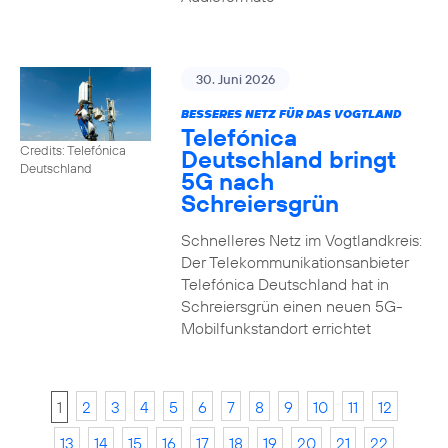
30. Juni 2026
BESSERES NETZ FÜR DAS VOGTLAND
Telefónica
Credits: Telefónica
Deutschland bringt
Deutschland
5G nach
Schreiersgrün
Schnelleres Netz im Vogtlandkreis:
Der Telekommunikationsanbieter
Telefónica Deutschland hat in
Schreiersgrün einen neuen 5G-
Mobilfunkstandort errichtet
1
2
3
4
5
6
7
8
9
10
11
12
13
14
15
16
17
18
19
20
21
22