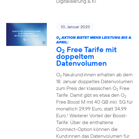
Digitalisierung & KI.
10. Januar 2023
O
AKTION BIETET MEHR LEISTUNG BIS 4.
2
APRIL:
O
Free Tarife mit
2
doppeltem
Datenvolumen
O
Neukund:innen erhalten ab dem
2
18. Januar doppeltes Datenvolumen
zum Preis der klassischen O
Free
2
Tarife. Damit gibt es etwa den O
2
Free Boost M mit 40 GB inkl. 5G für
monatlich 29,99 Euro, statt 34,99
Euro.
Weiterer Vorteil der Boost-
1
Tarife: Über die enthaltene
Connect-Option können die
Kund:innen das Datenvolumen für