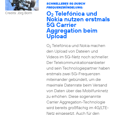
SCHNELLERES 5G DURCH
FREQUENZBÜNDELUNG:
O
Telefónica und
Credits: Jörg Borm
2
Nokia nutzen erstmals
5G Carrier
Aggregation beim
Upload
O
Telefónica und Nokia machen
2
den Upload von Dateien und
Videos im 5G-Netz noch schneller.
Der Telekommunikationsanbieter
und sein Technologiepartner haben
erstmals zwei 5G-Frequenzen
miteinander gebündelt, um die
maximale Datenrate beim Versand
von Daten über das Mobilfunknetz
zu erhöhen. Diese sogenannte
Carrier Aggregation-Technologie
wird bereits großflächig im 4G/LTE-
Netz eingesetzt. Auch für den