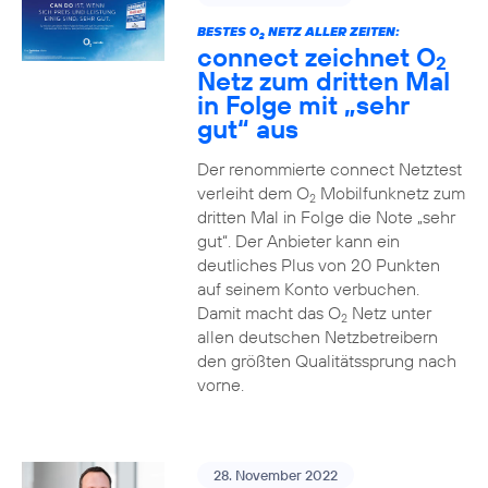
BESTES O
NETZ ALLER ZEITEN:
2
connect zeichnet O
2
Netz zum dritten Mal
in Folge mit „sehr
gut“ aus
Der renommierte connect Netztest
verleiht dem O
Mobilfunknetz zum
2
dritten Mal in Folge die Note „sehr
gut“. Der Anbieter kann ein
deutliches Plus von 20 Punkten
auf seinem Konto verbuchen.
Damit macht das O
Netz unter
2
allen deutschen Netzbetreibern
den größten Qualitätssprung nach
vorne.
28. November 2022