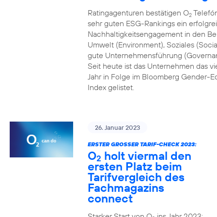
Ratingagenturen bestätigen O
Telefón
2
sehr guten ESG-Rankings ein erfolgre
Nachhaltigkeitsengagement in den Be
Umwelt (Environment), Soziales (Socia
gute Unternehmensführung (Governa
Seit heute ist das Unternehmen das vi
Jahr in Folge im Bloomberg Gender-Eq
Index gelistet.
26. Januar 2023
ERSTER GROSSER TARIF-CHECK 2023:
O
holt viermal den
2
ersten Platz beim
Tarifvergleich des
Fachmagazins
connect
Starker Start von O
ins Jahr 2023: