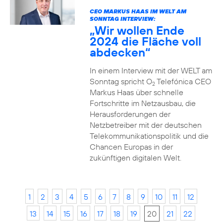
CEO MARKUS HAAS IM WELT AM
SONNTAG INTERVIEW:
„Wir wollen Ende
2024 die Fläche voll
abdecken“
In einem Interview mit der WELT am
Sonntag spricht O
Telefónica CEO
2
Markus Haas über schnelle
Fortschritte im Netzausbau, die
Herausforderungen der
Netzbetreiber mit der deutschen
Telekommunikationspolitik und die
Chancen Europas in der
zukünftigen digitalen Welt.
1
2
3
4
5
6
7
8
9
10
11
12
13
14
15
16
17
18
19
20
21
22