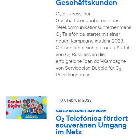
Geschäftskunden
O
Business, der
2
Geschäftskundenbereich des
Telekommunikationsunternehmens
O
Telefónica, startet mit einer
2
neuen Kampagne ins Jahr 2023.
Optisch lehnt sich der neue Auftritt
von O
Business an die
2
erfolgreiche "can do"-Kampagne
von Serviceplan Bubble für O
2
Privatkunden an.
07. Februar 2023
SAFER INTERNET DAY 2023:
O
Telefónica fördert
2
souveränen Umgang
im Netz