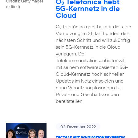
O
Telefónica hebt
Credits: Gettyimages
2
5G-Kernnetz in die
(edited)
Cloud
O
Telefónica geht bei der digitalen
2
Vernetzung im 21. Jahrhundert den
nächsten Schritt und will zukünftig
sein 5G-Kernnetz in die Cloud
verlagern. Der
Telekommunikationsanbieter will
mit seinem softwarebasierten 5G-
Cloud-Kernnetz noch schneller
Updates im Netz einspielen und
neue Vernetzungslösungen für
Privat- und Geschäftskunden
bereitstellen.
02. Dezember 2022
TECTALK MIT INNOVATIONSEXPERTIN