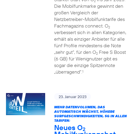
2
Die Mobilfunkmarke gewinnt den
großen Vergleich der
Netzbetreiber-Mobilfunktarife des
Fachmagazins connect. O
2
verbessert sich in allen Kategorien,
erhält als einziger Anbieter für alle
fünf Profile mindestens die Note
„sehr gut“, für den O
Free S Boost
2
(6 GB) für Wenignutzer gibt es
sogar die einzige Spitzennote
„überragend“.
1
23. Januar 2023
MEHR DATENVOLUMEN, DAS
AUTOMATISCH WÄCHST, HÖHERE
SURFGESCHWINDIGKEITEN, 5G IN ALLEN
TARIFEN:
Neues O
2