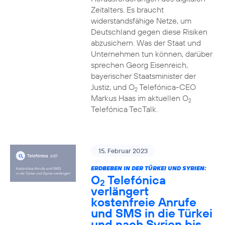
Zeitalters. Es braucht
widerstandsfähige Netze, um
Deutschland gegen diese Risiken
abzusichern. Was der Staat und
Unternehmen tun können, darüber
sprechen Georg Eisenreich,
bayerischer Staatsminister der
Justiz, und O
Telefónica-CEO
2
Markus Haas im aktuellen O
2
Telefónica TecTalk.
15. Februar 2023
ERDBEBEN IN DER TÜRKEI UND SYRIEN:
O
Telefónica
2
verlängert
kostenfreie Anrufe
und SMS in die Türkei
und nach Syrien bis