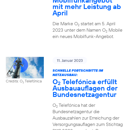
Mobilfunkangebot
mit mehr Leistung ab
April
Die Marke O
startet am 5. April
2
2023 unter dem Namen O
Mobile
2
ein neues Mobilfunk-Angebot.
11. Januar 2023
SCHNELLE FORTSCHRITTE IM
NETZAUSBAU:
O
Telefónica erfüllt
Credits: O
Telefónica
2
2
Ausbauauflagen der
Bundesnetzagentur
O
Telefónica hat der
2
Bundesnetzagentur die
Ausbauzahlen zur Erreichung der
Versorgungsauflagen zum Stichtag