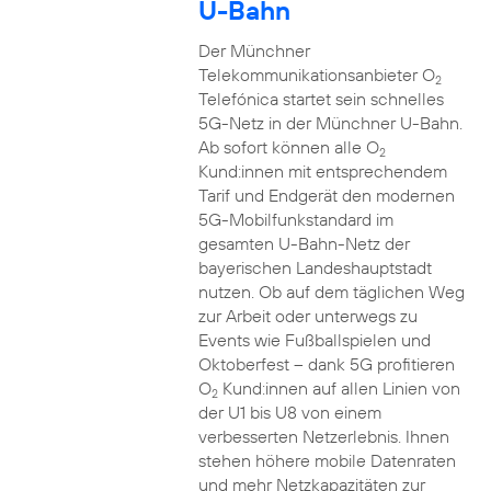
U-Bahn
Der Münchner
Telekommunikationsanbieter O
2
Telefónica startet sein schnelles
5G-Netz in der Münchner U-Bahn.
Ab sofort können alle O
2
Kund:innen mit entsprechendem
Tarif und Endgerät den modernen
5G-Mobilfunkstandard im
gesamten U-Bahn-Netz der
bayerischen Landeshauptstadt
nutzen. Ob auf dem täglichen Weg
zur Arbeit oder unterwegs zu
Events wie Fußballspielen und
Oktoberfest – dank 5G profitieren
O
Kund:innen auf allen Linien von
2
der U1 bis U8 von einem
verbesserten Netzerlebnis. Ihnen
stehen höhere mobile Datenraten
und mehr Netzkapazitäten zur