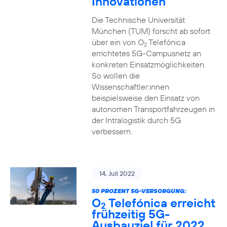
Innovationen
Die Technische Universität
München (TUM) forscht ab sofort
über ein von O
Telefónica
2
errichtetes 5G-Campusnetz an
konkreten Einsatzmöglichkeiten.
So wollen die
Wissenschaftler:innen
beispielsweise den Einsatz von
autonomen Transportfahrzeugen in
der Intralogistik durch 5G
verbessern.
14. Juli 2022
50 PROZENT 5G-VERSORGUNG:
O
Telefónica erreicht
2
frühzeitig 5G-
Ausbauziel für 2022