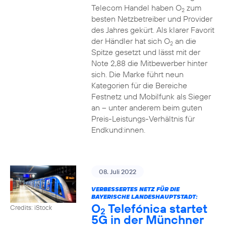
Telecom Handel haben O
zum
2
besten Netzbetreiber und Provider
des Jahres gekürt. Als klarer Favorit
der Händler hat sich O
an die
2
Spitze gesetzt und lässt mit der
Note 2,88 die Mitbewerber hinter
sich. Die Marke führt neun
Kategorien für die Bereiche
Festnetz und Mobilfunk als Sieger
an – unter anderem beim guten
Preis-Leistungs-Verhältnis für
Endkund:innen.
08. Juli 2022
VERBESSERTES NETZ FÜR DIE
BAYERISCHE LANDESHAUPTSTADT:
O
Telefónica startet
Credits: iStock
2
5G in der Münchner