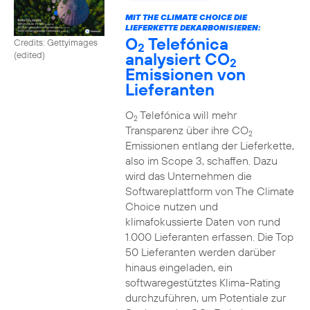
MIT THE CLIMATE CHOICE DIE
LIEFERKETTE DEKARBONISIEREN:
O
Telefónica
Credits: Gettyimages
2
analysiert CO
(edited)
2
Emissionen von
Lieferanten
O
Telefónica will mehr
2
Transparenz über ihre CO
2
Emissionen entlang der Lieferkette,
also im Scope 3, schaffen. Dazu
wird das Unternehmen die
Softwareplattform von The Climate
Choice nutzen und
klimafokussierte Daten von rund
1.000 Lieferanten erfassen. Die Top
50 Lieferanten werden darüber
hinaus eingeladen, ein
softwaregestütztes Klima-Rating
durchzuführen, um Potentiale zur