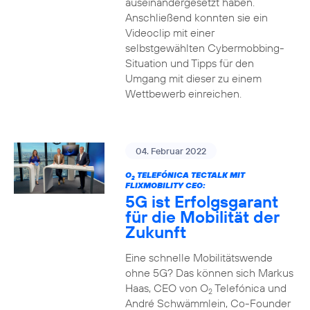
auseinandergesetzt haben.
Anschließend konnten sie ein
Videoclip mit einer
selbstgewählten Cybermobbing-
Situation und Tipps für den
Umgang mit dieser zu einem
Wettbewerb einreichen.
04. Februar 2022
O
TELEFÓNICA TECTALK MIT
2
FLIXMOBILITY CEO:
5G ist Erfolgsgarant
für die Mobilität der
Zukunft
Eine schnelle Mobilitätswende
ohne 5G? Das können sich Markus
Haas, CEO von O
Telefónica und
2
André Schwämmlein, Co-Founder