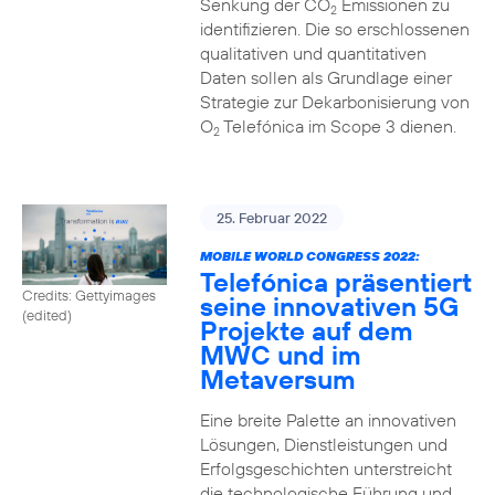
Senkung der CO
Emissionen zu
2
identifizieren. Die so erschlossenen
qualitativen und quantitativen
Daten sollen als Grundlage einer
Strategie zur Dekarbonisierung von
O
Telefónica im Scope 3 dienen.
2
25. Februar 2022
MOBILE WORLD CONGRESS 2022:
Telefónica präsentiert
Credits: Gettyimages
seine innovativen 5G
(edited)
Projekte auf dem
MWC und im
Metaversum
Eine breite Palette an innovativen
Lösungen, Dienstleistungen und
Erfolgsgeschichten unterstreicht
die technologische Führung und