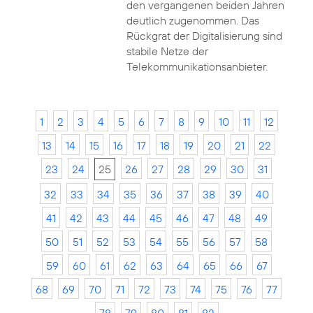
den vergangenen beiden Jahren
deutlich zugenommen. Das
Rückgrat der Digitalisierung sind
stabile Netze der
Telekommunikationsanbieter.
1
2
3
4
5
6
7
8
9
10
11
12
13
14
15
16
17
18
19
20
21
22
23
24
25
26
27
28
29
30
31
32
33
34
35
36
37
38
39
40
41
42
43
44
45
46
47
48
49
50
51
52
53
54
55
56
57
58
59
60
61
62
63
64
65
66
67
68
69
70
71
72
73
74
75
76
77