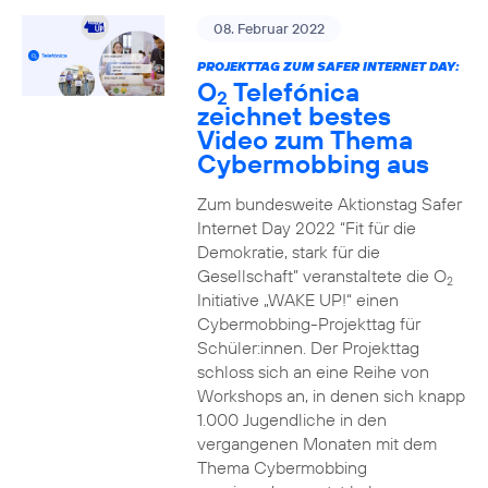
08. Februar 2022
PROJEKTTAG ZUM SAFER INTERNET DAY:
O
Telefónica
2
zeichnet bestes
Video zum Thema
Cybermobbing aus
Zum bundesweite Aktionstag Safer
Internet Day 2022 “Fit für die
Demokratie, stark für die
Gesellschaft” veranstaltete die O
2
Initiative „WAKE UP!“ einen
Cybermobbing-Projekttag für
Schüler:innen. Der Projekttag
schloss sich an eine Reihe von
Workshops an, in denen sich knapp
1.000 Jugendliche in den
vergangenen Monaten mit dem
Thema Cybermobbing