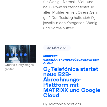
für Wenig-, Normal-, Viel- und –
neu - Powernutzer getestet. In
allen Profilen erhielt O
ein „Sehr
2
gut“. Den Testsieg holte sich O
2
jeweils in den Kategorien „Wenig-
und Normalnutzer“.
02. März 2022
MODERNE
GESCHÄFTSKUNDENLÖSUNGEN IN DER
CLOUD:
Credits: Gettyimages
O
Telefónica startet
(edited)
2
neue B2B-
Abrechnungs-
Plattform mit
MATRIXX und Google
Cloud
O
Telefónica hebt das
2