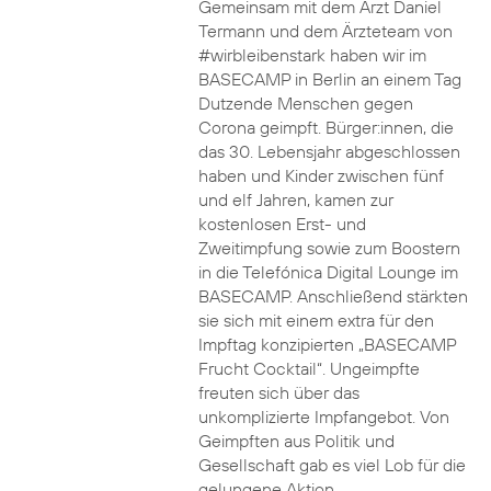
Gemeinsam mit dem Arzt Daniel
Termann und dem Ärzteteam von
#wirbleibenstark haben wir im
BASECAMP in Berlin an einem Tag
Dutzende Menschen gegen
Corona geimpft. Bürger:innen, die
das 30. Lebensjahr abgeschlossen
haben und Kinder zwischen fünf
und elf Jahren, kamen zur
kostenlosen Erst- und
Zweitimpfung sowie zum Boostern
in die Telefónica Digital Lounge im
BASECAMP. Anschließend stärkten
sie sich mit einem extra für den
Impftag konzipierten „BASECAMP
Frucht Cocktail“. Ungeimpfte
freuten sich über das
unkomplizierte Impfangebot. Von
Geimpften aus Politik und
Gesellschaft gab es viel Lob für die
gelungene Aktion.