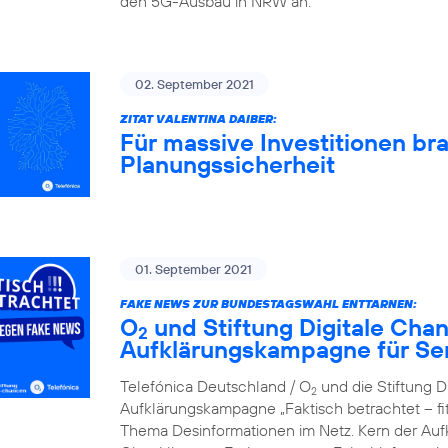
den 5G-Ausbau in NRW an.
02. September 2021
ZITAT VALENTINA DAIBER:
Für massive Investitionen br
Planungssicherheit
01. September 2021
FAKE NEWS ZUR BUNDESTAGSWAHL ENTTARNEN:
O
und Stiftung Digitale Cha
2
Aufklärungskampagne für Se
Telefónica Deutschland / O
und die Stiftung D
2
Aufklärungskampagne „Faktisch betrachtet – f
Thema Desinformationen im Netz. Kern der Aufkl