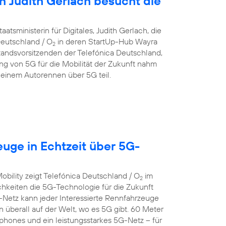
in Judith Gerlach besucht die
atsministerin für Digitales, Judith Gerlach, die
eutschland / O
in deren StartUp-Hub Wayra
2
andsvorsitzenden der Telefónica Deutschland,
g von 5G für die Mobilität der Zukunft nahm
einem Autorennen über 5G teil.
euge in Echtzeit über 5G-
bility zeigt Telefónica Deutschland / O
im
2
keiten die 5G-Technologie für die Zukunft
Netz kann jeder Interessierte Rennfahrzeuge
n überall auf der Welt, wo es 5G gibt. 60 Meter
hones und ein leistungsstarkes 5G-Netz – für