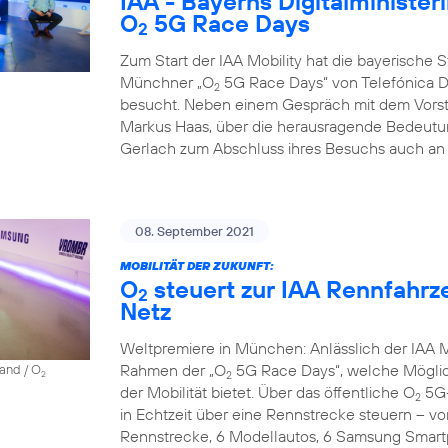
IAA - Bayerns Digitalminister
O
5G Race Days
2
Zum Start der IAA Mobility hat die bayerische Sta
Münchner „O
5G Race Days“ von Telefónica D
2
besucht. Neben einem Gespräch mit dem Vorst
Markus Haas, über die herausragende Bedeutun
Gerlach zum Abschluss ihres Besuchs auch an 
08. September 2021
MOBILITÄT DER ZUKUNFT:
O
steuert zur IAA Rennfahrz
2
Netz
Weltpremiere in München: Anlässlich der IAA Mo
Rahmen der „O
5G Race Days“, welche Möglich
land / O
2
2
der Mobilität bietet. Über das öffentliche O
5G-
2
in Echtzeit über eine Rennstrecke steuern – vo
Rennstrecke, 6 Modellautos, 6 Samsung Smartp