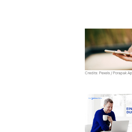
Credits: Pexels / Porapak A