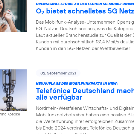
OPENSIGNAL STUDIE ZU DEUTSCHEN 5G MOBILFUNKN
O
bietet schnellstes 5G Net
2
Das Mobilfunk-Analyse-Unternehmen Opensign
5G-Netz in Deutschland aus, was die Kategorie
Laut aktueller Branchenstudie zur Qualität de
Kunden mit durchschnittlich 131,4 Mbit/s deutl
Kunden in den 5G-Netzen der Wettbewerber.
02. September 2021
NEUAUFLAGE DES MOBILFUNKPAKTS IN NRW:
Telefónica Deutschland mach
alle verfügbar
Nordrhein-Westfalens Wirtschafts- und Digitalm
Mobilfunknetzbetreiber haben eine positive Bi
nning Koepke
die Weiterführung ihrer erfolgreichen Zusamm
bis Ende 2024 vereinbart. Telefónica Deutschla