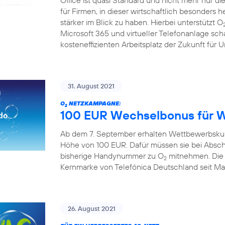
Office ist quasi Standard und nicht mehr nur die 
für Firmen, in dieser wirtschaftlich besonders 
stärker im Blick zu haben. Hierbei unterstützt O
Microsoft 365 und virtueller Telefonanlage sch
kosteneffizienten Arbeitsplatz der Zukunft für
31. August 2021
O
NETZKAMPAGNE:
2
100 EUR Wechselbonus für 
Ab dem 7. September erhalten Wettbewerbskun
Höhe von 100 EUR. Dafür müssen sie bei Absch
bisherige Handynummer zu O
mitnehmen. Die A
2
Kernmarke von Telefónica Deutschland seit Mai 
26. August 2021