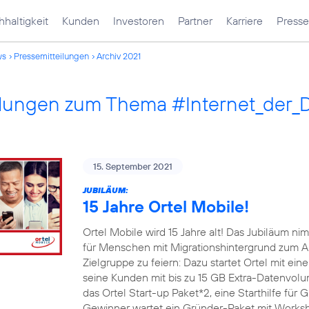
haltigkeit
Kunden
Investoren
Partner
Karriere
Presse
ws
Pressemitteilungen
Archiv 2021
ilungen zum Thema #Internet_der_
15. September 2021
JUBILÄUM:
15 Jahre Ortel Mobile!
Ortel Mobile wird 15 Jahre alt! Das Jubiläum 
für Menschen mit Migrationshintergrund zum An
Zielgruppe zu feiern: Dazu startet Ortel mit e
seine Kunden mit bis zu 15 GB Extra-Datenvo
das Ortel Start-up Paket*2, eine Starthilfe für
Gewinner wartet ein Gründer-Paket mit Worksh