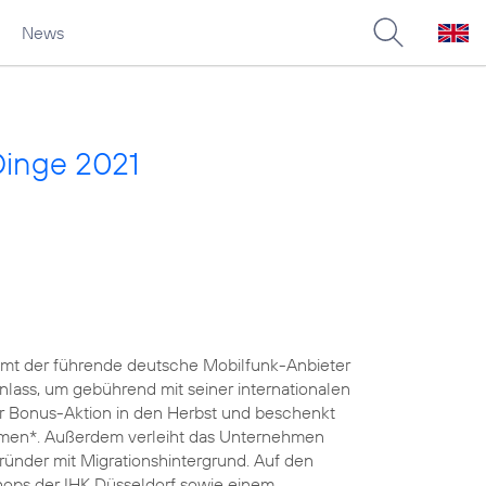
News
Dinge 2021
nimmt der führende deutsche Mobilfunk-Anbieter
lass, um gebührend mit seiner internationalen
iner Bonus-Aktion in den Herbst und beschenkt
lumen*. Außerdem verleiht das Unternehmen
 Gründer mit Migrationshintergrund. Auf den
ops der IHK Düsseldorf sowie einem