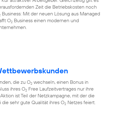
Kür attraktiver Arbeitgeber. Gleichzeitig gilt es
herausfordernden Zeit die Betriebskosten noch
Business: Mit der neuen Lösung aus Managed
2
afft O
Business einen modernen und
2
 Unternehmen.
Wettbewerbskunden
den, die zu O
wechseln, einen Bonus in
2
luss ihres O
Free Laufzeitvertrages nur ihre
2
ktion ist Teil der Netzkampagne, mit der die
die sehr gute Qualität ihres O
Netzes feiert.
2