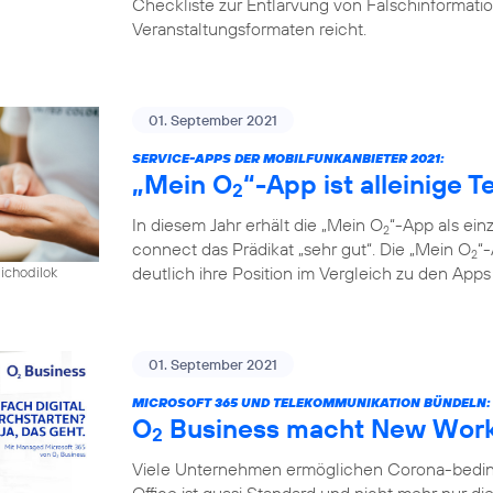
Checkliste zur Entlarvung von Falschinformatio
Veranstaltungsformaten reicht.
01. September 2021
SERVICE-APPS DER MOBILFUNKANBIETER 2021:
„Mein O
“-App ist alleinige 
2
In diesem Jahr erhält die „Mein O
“-App als ein
2
connect das Prädikat „sehr gut“. Die „Mein O
“
2
deutlich ihre Position im Vergleich zu den App
pichodilok
01. September 2021
MICROSOFT 365 UND TELEKOMMUNIKATION BÜNDELN:
O
Business macht New Work 
2
Viele Unternehmen ermöglichen Corona-bedingt