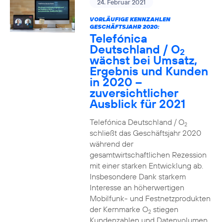
24. Februar 2021
VORLÄUFIGE KENNZAHLEN
GESCHÄFTSJAHR 2020:
Telefónica
Deutschland / O
2
wächst bei Umsatz,
Ergebnis und Kunden
in 2020 –
zuversichtlicher
Ausblick für 2021
Telefónica Deutschland / O
2
schließt das Geschäftsjahr 2020
während der
gesamtwirtschaftlichen Rezession
mit einer starken Entwicklung ab.
Insbesondere Dank starkem
Interesse an höherwertigen
Mobilfunk- und Festnetzprodukten
der Kernmarke O
stiegen
2
Kundenzahlen und Datenvolumen