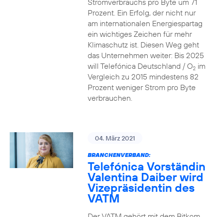
Stromverbrauchs pro Byte um 71
Prozent. Ein Erfolg, der nicht nur
am internationalen Energiespartag
ein wichtiges Zeichen für mehr
Klimaschutz ist. Diesen Weg geht
das Unternehmen weiter: Bis 2025
will Telefónica Deutschland / O
im
2
Vergleich zu 2015 mindestens 82
Prozent weniger Strom pro Byte
verbrauchen.
04. März 2021
BRANCHENVERBAND:
Telefónica Vorständin
Valentina Daiber wird
Vizepräsidentin des
VATM
Der VATM gehört mit dem Bitkom