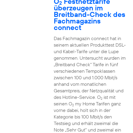
O
Festnetztarife
2
überzeugen im
Breitband-Check des
Fachmagazins
connect
Das Fachmagazin connect hat in
seinem aktuellen Produkttest DSL-
und Kabel-Tarife unter die Lupe
genommen. Untersucht wurden im
„Breitband Check“ Tarife in fünf
verschiedenen Tempoklassen
zwischen 100 und 1.000 Mbit/s
anhand vom monatlichen
Gesamtpreis, der Netzqualität und
des Hotline-Service. O
ist mit
2
seinen O
my Home Tarifen ganz
2
vorne dabei, holt sich in der
Kategorie bis 100 Mbit/s den
Testsieg und erhält zweimal die
Note „Sehr Gut“ und zweimal ein