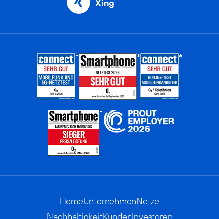
Xing
Home
Unternehmen
Netze
Nachhaltigkeit
Kunden
Investoren