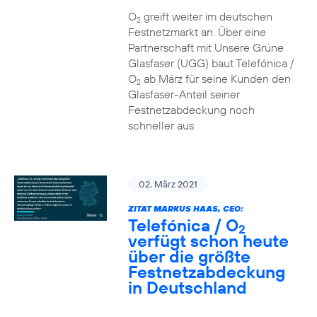
O
greift weiter im deutschen
2
Festnetzmarkt an. Über eine
Partnerschaft mit Unsere Grüne
Glasfaser (UGG) baut Telefónica /
O
ab März für seine Kunden den
2
Glasfaser-Anteil seiner
Festnetzabdeckung noch
schneller aus.
02. März 2021
ZITAT MARKUS HAAS, CEO:
Telefónica / O
2
verfügt schon heute
über die größte
Festnetzabdeckung
in Deutschland