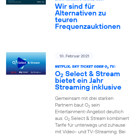
Wir sind für
Alternativen zu
teuren
Frequenzauktionen
10. Februar 2021
NETFLIX, SKY TICKET ODER O
TV:
2
O
Select & Stream
2
bietet ein Jahr
Streaming inklusive
Gemeinsam mit drei starken
Partnern baut O
sein
2
Entertainment-Angebot deutlich
aus: O
Select & Stream kombiniert
2
Tarife für unterwegs und zuhause
mit Video- und TV-Streaming. Bei