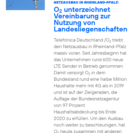
NETZAUSBAU IN RHEINLAND-PFALZ:
O
unterzeichnet
2
Vereinbarung zur
Nutzung von
Landesliegenschaften
Telefónica Deutschland /O
treibt
2
den Netzausbau in Rheinland-Pfalz
massiv voran. Seit Jahresbeginn hat
das Unternehmen rund 600 neue
LTE Sender in Betrieb genommen.
Damit versorgt O
in dem
2
Bundesland rund eine halbe Million
Haushalte mehr mit 4G als in 2019
und ist auf der Zielgeraden, die
Auflage der Bundesnetzagentur
von 97 Prozent
Haushaltsabdeckung bis Ende
2020 zu erfüllen. Um den Ausbau
noch weiter zu beschleunigen, hat
O
heute zusammen mit anderen
2