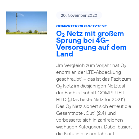
20. November 2020
COMPUTER BILD NETZTEST:
O
Netz mit großem
2
Sprung bei 4G-
Versorgung auf dem
Land
„Im Vergleich zum Vorjahr hat O
2
enorm an der LTE-Abdeckung
geschraubt“ – das ist das Fazit zum
O
Netz im diesjährigen Netztest
2
der Fachzeitschrift COMPUTER
BILD („Das beste Netz für 2021“).
Das O
Netz sichert sich erneut die
2
Gesamtnote „Gut“ (2,4) und
verbesserte sich in zahlreichen
wichtigen Kategorien. Dabei basiert
die Note in diesem Jahr auf