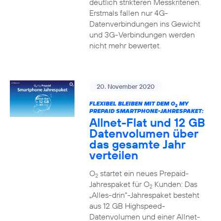
deutlich strikteren Messkriterien.
Erstmals fallen nur 4G-
Datenverbindungen ins Gewicht
und 3G-Verbindungen werden
nicht mehr bewertet.
20. November 2020
FLEXIBEL BLEIBEN MIT DEM O
MY
2
PREPAID SMARTPHONE-JAHRESPAKET:
Allnet-Flat und 12 GB
Datenvolumen über
das gesamte Jahr
verteilen
O
startet ein neues Prepaid-
2
Jahrespaket für O
Kunden: Das
2
„Alles-drin“-Jahrespaket besteht
aus 12 GB Highspeed-
Datenvolumen und einer Allnet-