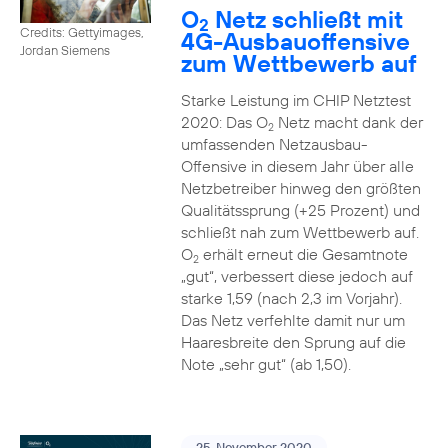
O
Netz schließt mit
2
Credits: Gettyimages,
4G-Ausbauoffensive
Jordan Siemens
zum Wettbewerb auf
Starke Leistung im CHIP Netztest
2020: Das O
Netz macht dank der
2
umfassenden Netzausbau-
Offensive in diesem Jahr über alle
Netzbetreiber hinweg den größten
Qualitätssprung (+25 Prozent) und
schließt nah zum Wettbewerb auf.
O
erhält erneut die Gesamtnote
2
„gut“, verbessert diese jedoch auf
starke 1,59 (nach 2,3 im Vorjahr).
Das Netz verfehlte damit nur um
Haaresbreite den Sprung auf die
Note „sehr gut“ (ab 1,50).
25. November 2020