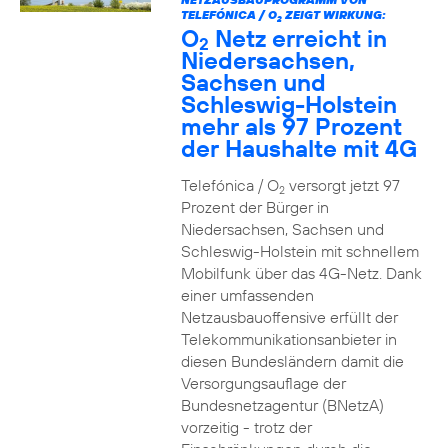
TELEFÓNICA / O
ZEIGT WIRKUNG:
2
O
Netz erreicht in
2
Niedersachsen,
Sachsen und
Schleswig-Holstein
mehr als 97 Prozent
der Haushalte mit 4G
Telefónica / O
versorgt jetzt 97
2
Prozent der Bürger in
Niedersachsen, Sachsen und
Schleswig-Holstein mit schnellem
Mobilfunk über das 4G-Netz. Dank
einer umfassenden
Netzausbauoffensive erfüllt der
Telekommunikationsanbieter in
diesen Bundesländern damit die
Versorgungsauflage der
Bundesnetzagentur (BNetzA)
vorzeitig - trotz der