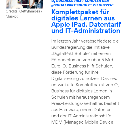
O
BUSINESS HILFT SCHULEN DEN
2
„DIGITALPAKT SCHULE“ ZU NUTZEN:
Komplettpaket für
Credits: GettyImages /
digitales Lernen aus
Maskot
Apple iPad, Datentarif
und IT-Administration
Im letzten Jahr verabschiedete die
Bundesregierung die Initiative
„DigitalPakt Schule“ mit einem
Fördervolumen von über 5 Mrd.
Euro. O
Business hilft Schulen,
2
diese Förderung für ihre
Digitalisierung zu nutzen. Das neu
entwickelte Komplettpaket von O
2
Business für digitales Lernen in
Schulen mit herausragendem
Preis-Leistungs-Verhältnis besteht
aus Hardware, einem Datentarif
und der IT-Administrationshilfe
MDM (Managed Mobile Device