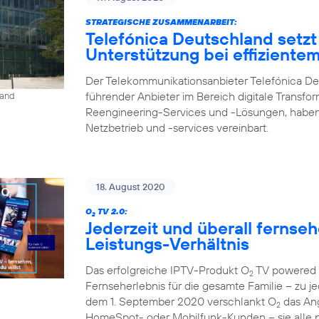
STRATEGISCHE ZUSAMMENARBEIT:
Telefónica Deutschland setzt
Unterstützung bei effiziente
Der Telekommunikationsanbieter Telefónica De
führender Anbieter im Bereich digitale Transfo
land
Reengineering-Services und -Lösungen, haben
Netzbetrieb und -services vereinbart.
18. August 2020
O
TV 2.0:
2
Jederzeit und überall fernse
Leistungs-Verhältnis
Das erfolgreiche IPTV-Produkt O
TV powered b
2
Fernseherlebnis für die gesamte Familie – zu je
dem 1. September 2020 verschlankt O
das Ang
2
HomeSpot- oder Mobilfunk-Kunden – sie alle p