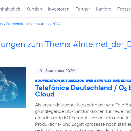
haltigkeit
Kunden
Investoren
Partner
Karriere
Presse
ws
Pressemitteilungen
Archiv 2022
ilungen zum Thema #Internet_der_
01. September 2020
KOOPERATION MIT AMAZON WEB SERVICES UND ERIC
Telefónica Deutschland / O
b
2
Cloud
Als erster deutscher Netzbetreiber wird Telefó
grundlegende 5G-Netzfunktionen für neue Indu
cloudbasierte 5G Kernnetz lassen sich neue In
Produktions- und Logistikprozesse noch stärk
(Edge Computing) realisieren. Für die Virtualis