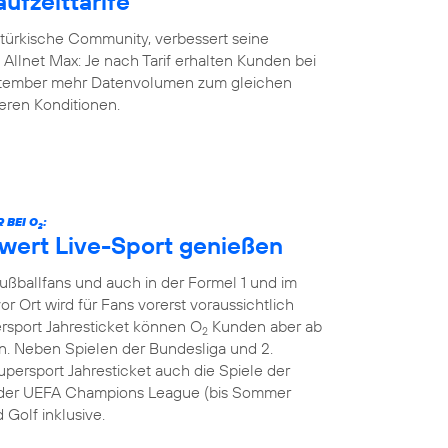
ufzeittarife
-türkische Community, verbessert seine
y Allnet Max: Je nach Tarif erhalten Kunden bei
eptember mehr Datenvolumen zum gleichen
geren Konditionen.
 BEI O
:
2
hwert Live-Sport genießen
Fußballfans und auch in der Formel 1 und im
or Ort wird für Fans vorerst voraussichtlich
ersport Jahresticket können O
Kunden aber ab
2
. Neben Spielen der Bundesliga und 2.
persport Jahresticket auch die Spiele der
le der UEFA Champions League (bis Sommer
 Golf inklusive.