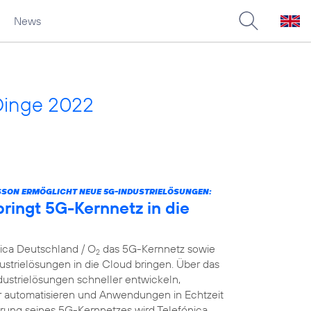
News
Dinge 2022
SSON ERMÖGLICHT NEUE 5G-INDUSTRIELÖSUNGEN:
ringt 5G-Kernnetz in die
nica Deutschland / O
das 5G-Kernnetz sowie
2
strielösungen in die Cloud bringen. Über das
dustrielösungen schneller entwickeln,
er automatisieren und Anwendungen in Echtzeit
ierung seines 5G-Kernnetzes wird Telefónica