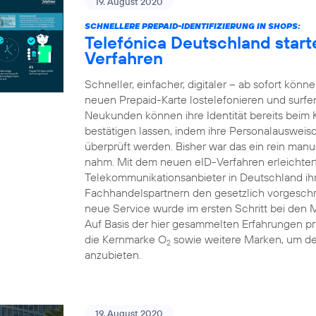
19. August 2020
SCHNELLERE PREPAID-IDENTIFIZIERUNG IN SHOPS:
Telefónica Deutschland starte
Verfahren
Schneller, einfacher, digitaler – ab sofort kön
neuen Prepaid-Karte lostelefonieren und surfe
Neukunden können ihre Identität bereits beim
bestätigen lassen, indem ihre Personalausweis
überprüft werden. Bisher war das ein rein manue
nahm. Mit dem neuen eID-Verfahren erleichtert 
Telekommunikationsanbieter in Deutschland i
Fachhandelspartnern den gesetzlich vorgeschri
neue Service wurde im ersten Schritt bei den 
Auf Basis der hier gesammelten Erfahrungen pr
die Kernmarke O
sowie weitere Marken, um d
2
anzubieten.
19. August 2020