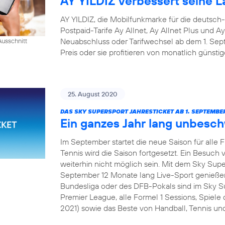
AY YILDIZ verbessert seine La
AY YILDIZ, die Mobilfunkmarke für die deutsch
Postpaid-Tarife Ay Allnet, Ay Allnet Plus und A
Neuabschluss oder Tarifwechsel ab dem 1. S
usschnitt
Preis oder sie profitieren von monatlich günsti
25. August 2020
DAS SKY SUPERSPORT JAHRESTICKET AB 1. SEPTEMBER
Ein ganzes Jahr lang unbesc
Im September startet die neue Saison für alle 
Tennis wird die Saison fortgesetzt. Ein Besuch v
weiterhin nicht möglich sein. Mit dem Sky Sup
September 12 Monate lang Live-Sport genießen
Bundesliga oder des DFB-Pokals sind im Sky Su
Premier League, alle Formel 1 Sessions, Spie
2021) sowie das Beste von Handball, Tennis und