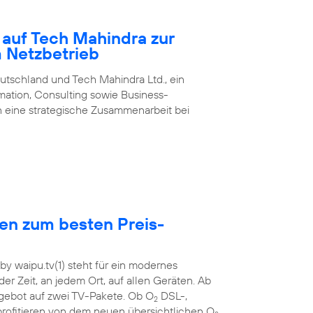
 auf Tech Mahindra zur
m Netzbetrieb
utschland und Tech Mahindra Ltd., ein
rmation, Consulting sowie Business-
 eine strategische Zusammenarbeit bei
hen zum besten Preis-
y waipu.tv(1) steht für ein modernes
der Zeit, an jedem Ort, auf allen Geräten. Ab
ebot auf zwei TV-Pakete. Ob O
DSL-,
2
rofitieren von dem neuen übersichtlichen O