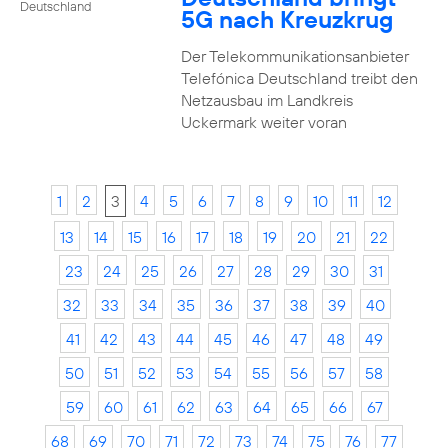
Deutschland
5G nach Kreuzkrug
Der Telekommunikationsanbieter
Telefónica Deutschland treibt den
Netzausbau im Landkreis
Uckermark weiter voran
1
2
3
4
5
6
7
8
9
10
11
12
13
14
15
16
17
18
19
20
21
22
23
24
25
26
27
28
29
30
31
32
33
34
35
36
37
38
39
40
41
42
43
44
45
46
47
48
49
50
51
52
53
54
55
56
57
58
59
60
61
62
63
64
65
66
67
68
69
70
71
72
73
74
75
76
77