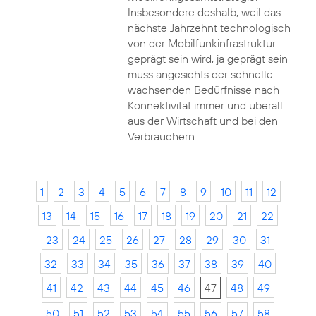
Insbesondere deshalb, weil das
nächste Jahrzehnt technologisch
von der Mobilfunkinfrastruktur
geprägt sein wird, ja geprägt sein
muss angesichts der schnelle
wachsenden Bedürfnisse nach
Konnektivität immer und überall
aus der Wirtschaft und bei den
Verbrauchern.
1
2
3
4
5
6
7
8
9
10
11
12
13
14
15
16
17
18
19
20
21
22
23
24
25
26
27
28
29
30
31
32
33
34
35
36
37
38
39
40
41
42
43
44
45
46
47
48
49
50
51
52
53
54
55
56
57
58