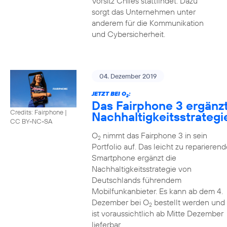
Vorsitz Chiles stattfindet. Dazu
sorgt das Unternehmen unter
anderem für die Kommunikation
und Cybersicherheit.
04. Dezember 2019
JETZT BEI O
:
2
Das Fairphone 3 ergänz
Credits: Fairphone
|
Nachhaltigkeitsstrategi
CC BY-NC-SA
O
nimmt das Fairphone 3 in sein
2
Portfolio auf. Das leicht zu reparierend
Smartphone ergänzt die
Nachhaltigkeitsstrategie von
Deutschlands führendem
Mobilfunkanbieter. Es kann ab dem 4.
Dezember bei O
bestellt werden und
2
ist voraussichtlich ab Mitte Dezember
lieferbar.