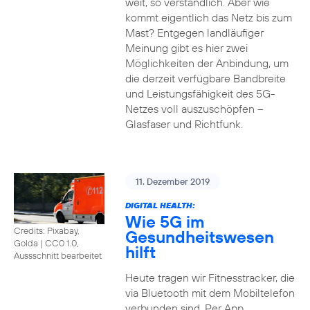
weit, so verständlich. Aber wie
kommt eigentlich das Netz bis zum
Mast? Entgegen landläufiger
Meinung gibt es hier zwei
Möglichkeiten der Anbindung, um
die derzeit verfügbare Bandbreite
und Leistungsfähigkeit des 5G-
Netzes voll auszuschöpfen –
Glasfaser und Richtfunk.
11. Dezember 2019
DIGITAL HEALTH:
Wie 5G im
Credits: Pixabay,
Gesundheitswesen
Golda
|
CC0 1.0,
hilft
Aussschnitt bearbeitet
Heute tragen wir Fitnesstracker, die
via Bluetooth mit dem Mobiltelefon
verbunden sind. Per App