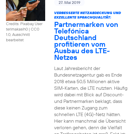
27. Mai 2019
VERBESSERTE NETZABDECKUNG UND
EXZELLENTE SPRACHQUALITÄT:
Partnermarken von
Credits: Pixabay User
Telefónica
terimakasih0
|
CC0
1.0, Ausschnitt
Deutschland
bearbeitet
profitieren vom
Ausbau des LTE-
Netzes
Laut Jahresbericht der
Bundesnetzagentur gab es Ende
2018 etwa 50,5 Millionen aktive
SIM-Karten, die LTE nutzten. Häufig
wird dabei mit Blick auf Discount-
und Partnermarken beklagt, dass
diese keinen Zugang zum
schnellen LTE (4G)-Netz hätten.
Hier kann manchmal die Übersicht
verloren gehen, denn die Vielfalt