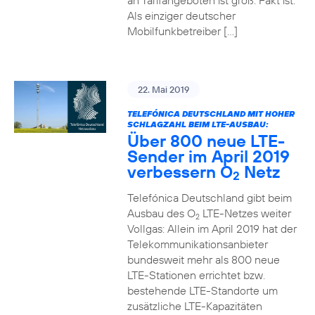
an Tarifangeboten ist groß. Fakt ist:
Als einziger deutscher
Mobilfunkbetreiber […]
22. Mai 2019
TELEFÓNICA DEUTSCHLAND MIT HOHER
SCHLAGZAHL BEIM LTE-AUSBAU:
Über 800 neue LTE-
Sender im April 2019
verbessern O
Netz
2
Telefónica Deutschland gibt beim
Ausbau des O
LTE-Netzes weiter
2
Vollgas: Allein im April 2019 hat der
Telekommunikationsanbieter
bundesweit mehr als 800 neue
LTE-Stationen errichtet bzw.
bestehende LTE-Standorte um
zusätzliche LTE-Kapazitäten