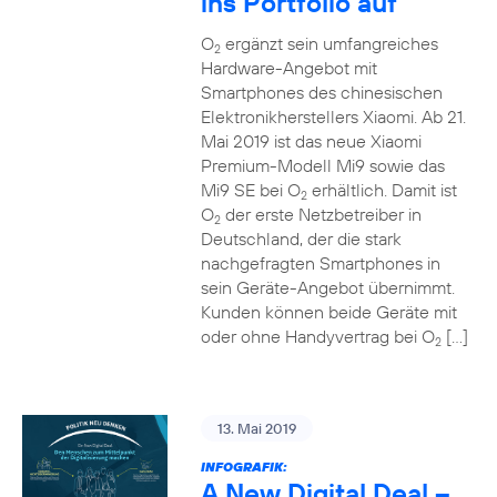
ins Portfolio auf
O
ergänzt sein umfangreiches
2
Hardware-Angebot mit
Smartphones des chinesischen
Elektronikherstellers Xiaomi. Ab 21.
Mai 2019 ist das neue Xiaomi
Premium-Modell Mi9 sowie das
Mi9 SE bei O
erhältlich. Damit ist
2
O
der erste Netzbetreiber in
2
Deutschland, der die stark
nachgefragten Smartphones in
sein Geräte-Angebot übernimmt.
Kunden können beide Geräte mit
oder ohne Handyvertrag bei O
[…]
2
13. Mai 2019
INFOGRAFIK:
A New Digital Deal –