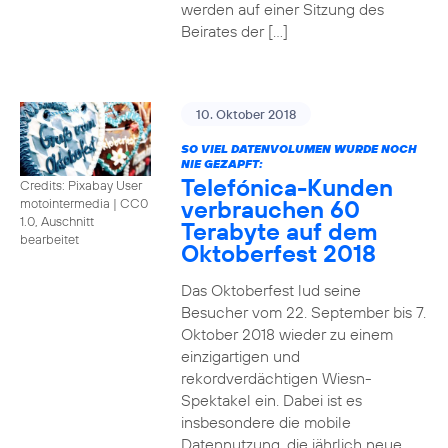
werden auf einer Sitzung des
Beirates der […]
10. Oktober 2018
SO VIEL DATENVOLUMEN WURDE NOCH
NIE GEZAPFT:
Telefónica-Kunden
Credits: Pixabay User
verbrauchen 60
motointermedia
|
CC0
1.0, Auschnitt
Terabyte auf dem
bearbeitet
Oktoberfest 2018
Das Oktoberfest lud seine
Besucher vom 22. September bis 7.
Oktober 2018 wieder zu einem
einzigartigen und
rekordverdächtigen Wiesn-
Spektakel ein. Dabei ist es
insbesondere die mobile
Datennutzung, die jährlich neue