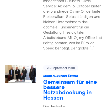
inbegriffener Business-Class-
Service: Ab dem 16. Oktober bieten
drei brandneue O
my Office Tarife
2
Freiberuflern, Selbstständigen und
kleinen Unternehmern das
optimale Fundament für die
Gestaltung ihres digitalen
Arbeitslebens. Mit O
my Office L ist
2
richtig beraten, wer im Büro viel
Speed benötigt. Der größte […]
28. September 2018
MOBILFUNKERKLÄRUNG:
Gemeinsam für eine
bessere
Netzabdeckung in
Hessen
Die deutschen