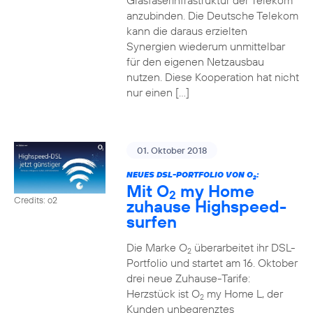
Glasfaserinfrastruktur der Telekom
anzubinden. Die Deutsche Telekom
kann die daraus erzielten
Synergien wiederum unmittelbar
für den eigenen Netzausbau
nutzen. Diese Kooperation hat nicht
nur einen […]
01. Oktober 2018
NEUES DSL-PORTFOLIO VON O
:
2
Mit O
my Home
2
Credits: o2
zuhause Highspeed-
surfen
Die Marke O
überarbeitet ihr DSL-
2
Portfolio und startet am 16. Oktober
drei neue Zuhause-Tarife:
Herzstück ist O
my Home L, der
2
Kunden unbegrenztes