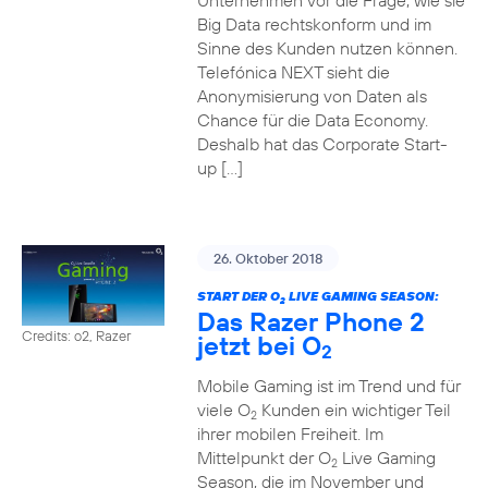
Unternehmen vor die Frage, wie sie
Big Data rechtskonform und im
Sinne des Kunden nutzen können.
Telefónica NEXT sieht die
Anonymisierung von Daten als
Chance für die Data Economy.
Deshalb hat das Corporate Start-
up […]
26. Oktober 2018
START DER O
LIVE GAMING SEASON:
2
Das Razer Phone 2
Credits: o2, Razer
jetzt bei O
2
Mobile Gaming ist im Trend und für
viele O
Kunden ein wichtiger Teil
2
ihrer mobilen Freiheit. Im
Mittelpunkt der O
Live Gaming
2
Season, die im November und