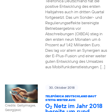
Telefónica Deutschland hat die
positive Entwicklung des ersten
Halbjahres auch im dritten Quartal
fortgesetzt. Das um Sonder- und
Regulierungseffekte bereinigte
Betriebsergebnis vor
Abschreibungen (OIBDA) stieg in
den ersten neun Monaten um 6
Prozent auf 1,42 Milliarden Euro.
Dies lag vor allem an Synergien aus
der E-Plus-Fusion und einer weiter
guten Entwicklung des Umsatzes
aus Mobilfunkdienstleistungen. […]
30. Oktober 2018
TELEFÓNICA DEUTSCHLAND BAUT
STETIG WEITER AUS:
O
Netz im Jahr 2018
Credits: Gettyimages,
2
bereits um rund
Georgijevic