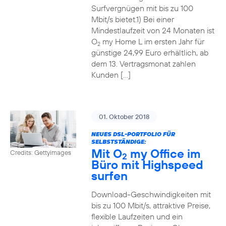
Surfvergnügen mit bis zu 100
Mbit/s bietet.1) Bei einer
Mindestlaufzeit von 24 Monaten ist
O
my Home L im ersten Jahr für
2
günstige 24,99 Euro erhältlich, ab
dem 13. Vertragsmonat zahlen
Kunden […]
01. Oktober 2018
NEUES DSL-PORTFOLIO FÜR
SELBSTSTÄNDIGE:
Mit O
my Office im
Credits: Gettyimages
2
Büro mit Highspeed
surfen
Download-Geschwindigkeiten mit
bis zu 100 Mbit/s, attraktive Preise,
flexible Laufzeiten und ein