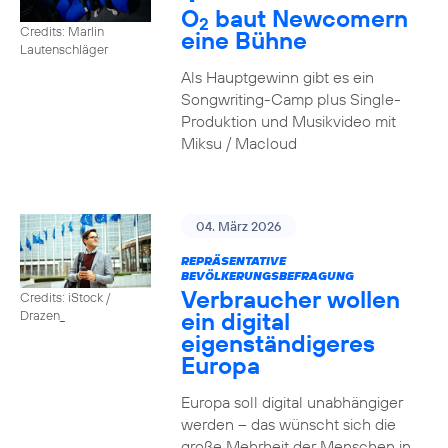
O
baut Newcomern
2
Credits: Marlin
eine Bühne
Lautenschläger
Als Hauptgewinn gibt es ein
Songwriting-Camp plus Single-
Produktion und Musikvideo mit
Miksu / Macloud
04. März 2026
REPRÄSENTATIVE
BEVÖLKERUNGSBEFRAGUNG
Verbraucher wollen
Credits: iStock /
ein digital
Drazen_
eigenständigeres
Europa
Europa soll digital unabhängiger
werden – das wünscht sich die
große Mehrheit der Menschen in