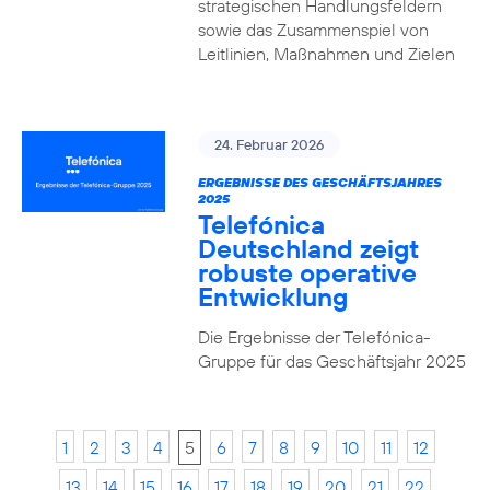
strategischen Handlungsfeldern
sowie das Zusammenspiel von
Leitlinien, Maßnahmen und Zielen
24. Februar 2026
ERGEBNISSE DES GESCHÄFTSJAHRES
2025
Telefónica
Deutschland zeigt
robuste operative
Entwicklung
Die Ergebnisse der Telefónica-
Gruppe für das Geschäftsjahr 2025
1
2
3
4
5
6
7
8
9
10
11
12
13
14
15
16
17
18
19
20
21
22