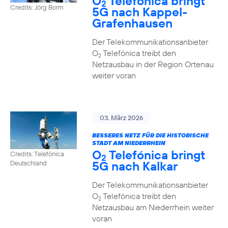
O
Telefónica bringt
2
Credits: Jörg Borm
5G nach Kappel-
Grafenhausen
Der Telekommunikationsanbieter
O
Telefónica treibt den
2
Netzausbau in der Region Ortenau
weiter voran
03. März 2026
BESSERES NETZ FÜR DIE HISTORISCHE
STADT AM NIEDERRHEIN
O
Telefónica bringt
Credits: Telefónica
2
5G nach Kalkar
Deutschland
Der Telekommunikationsanbieter
O
Telefónica treibt den
2
Netzausbau am Niederrhein weiter
voran