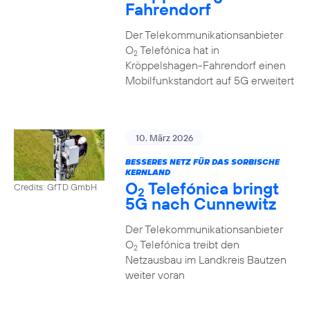
Fahrendorf
Der Telekommunikationsanbieter
O
Telefónica hat in
2
Kröppelshagen-Fahrendorf einen
Mobilfunkstandort auf 5G erweitert
10. März 2026
BESSERES NETZ FÜR DAS SORBISCHE
KERNLAND
O
Telefónica bringt
Credits: GfTD GmbH
2
5G nach Cunnewitz
Der Telekommunikationsanbieter
O
Telefónica treibt den
2
Netzausbau im Landkreis Bautzen
weiter voran