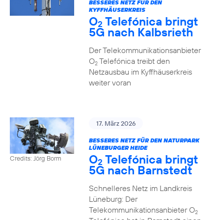
BESSERES NETZ FÜR DEN
KYFFHÄUSERKREIS
O
Telefónica bringt
2
5G nach Kalbsrieth
Der Telekommunikationsanbieter
O
Telefónica treibt den
2
Netzausbau im Kyffhäuserkreis
weiter voran
17. März 2026
BESSERES NETZ FÜR DEN NATURPARK
LÜNEBURGER HEIDE
O
Telefónica bringt
Credits: Jörg Borm
2
5G nach Barnstedt
Schnelleres Netz im Landkreis
Lüneburg: Der
Telekommunikationsanbieter O
2