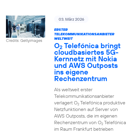
03. März 2026
ERSTER
TELEKOMMUNIKATIONSANBIETER
WELTWEIT
Credits: Gettyimages
O
Telefónica bringt
2
cloudbasiertes 5G-
Kernnetz mit Nokia
und AWS Outposts
ins eigene
Rechenzentrum
Als weltweit erster
Telekommunikationsanbieter
verlagert O
Telefónica produktive
2
Netzfunktionen auf Server von
AWS Outposts, die im eigenen
Rechenzentrum von O
Telefónica
2
im Raum Frankfurt betrieben