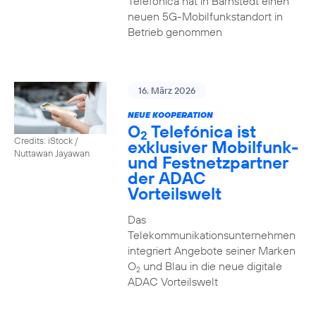
Telefónica hat in Barnstedt einen
neuen 5G-Mobilfunkstandort in
Betrieb genommen
16. März 2026
NEUE KOOPERATION
O
Telefónica ist
2
Credits: iStock /
exklusiver Mobilfunk-
Nuttawan Jayawan
und Festnetzpartner
der ADAC
Vorteilswelt
Das
Telekommunikationsunternehmen
integriert Angebote seiner Marken
O
und Blau in die neue digitale
2
ADAC Vorteilswelt