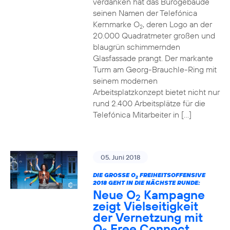
verdanken hat das Bürogebäude
seinen Namen der Telefónica
Kernmarke O
, deren Logo an der
2
20.000 Quadratmeter großen und
blaugrün schimmernden
Glasfassade prangt. Der markante
Turm am Georg-Brauchle-Ring mit
seinem modernen
Arbeitsplatzkonzept bietet nicht nur
rund 2.400 Arbeitsplätze für die
Telefónica Mitarbeiter in […]
05. Juni 2018
DIE GROSSE O
FREIHEITSOFFENSIVE
2
2018 GEHT IN DIE NÄCHSTE RUNDE:
Neue O
Kampagne
2
zeigt Vielseitigkeit
der Vernetzung mit
O
Free Connect