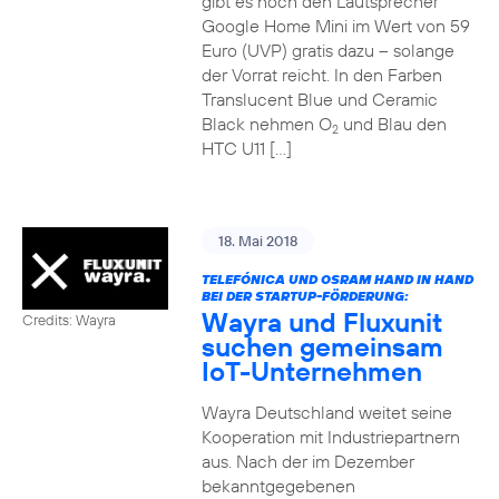
gibt es noch den Lautsprecher
Google Home Mini im Wert von 59
Euro (UVP) gratis dazu – solange
der Vorrat reicht. In den Farben
Translucent Blue und Ceramic
Black nehmen O
und Blau den
2
HTC U11 […]
18. Mai 2018
TELEFÓNICA UND OSRAM HAND IN HAND
BEI DER STARTUP-FÖRDERUNG:
Wayra und Fluxunit
Credits: Wayra
suchen gemeinsam
IoT-Unternehmen
Wayra Deutschland weitet seine
Kooperation mit Industriepartnern
aus. Nach der im Dezember
bekanntgegebenen