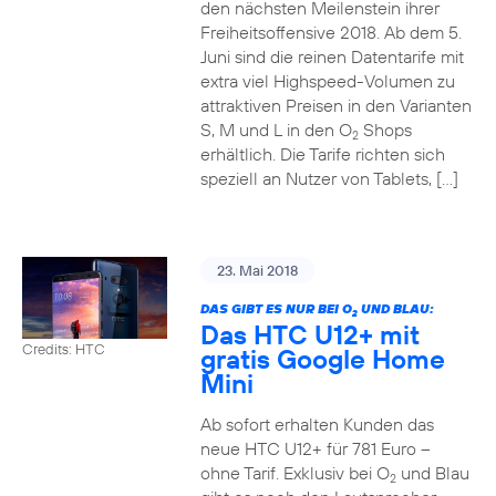
den nächsten Meilenstein ihrer
Freiheitsoffensive 2018. Ab dem 5.
Juni sind die reinen Datentarife mit
extra viel Highspeed-Volumen zu
attraktiven Preisen in den Varianten
S, M und L in den O
Shops
2
erhältlich. Die Tarife richten sich
speziell an Nutzer von Tablets, […]
23. Mai 2018
DAS GIBT ES NUR BEI O
UND BLAU:
2
Das HTC U12+ mit
Credits: HTC
gratis Google Home
Mini
Ab sofort erhalten Kunden das
neue HTC U12+ für 781 Euro –
ohne Tarif. Exklusiv bei O
und Blau
2