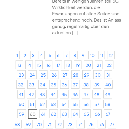
Bereits in wenigen Jahren soll 5G
Wirklichkeit werden, die
Erwartungen auf allen Seiten sind
entsprechend hoch. Das ist Anlass
genug, regelmäßig über den
aktuellen […]
1
2
3
4
5
6
7
8
9
10
11
12
13
14
15
16
17
18
19
20
21
22
23
24
25
26
27
28
29
30
31
32
33
34
35
36
37
38
39
40
41
42
43
44
45
46
47
48
49
50
51
52
53
54
55
56
57
58
59
60
61
62
63
64
65
66
67
68
69
70
71
72
73
74
75
76
77