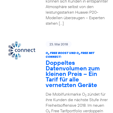
können sich Kunden in entspannter
Atmosphäre selbst von den
leistungsstarken Huawei P20-
Modellen überzeugen – Experten
stehen […]
23. Mai 2018
O
FREE BOOST UND O
FREE MIT
2
2
CONNECT:
Doppeltes
Datenvolumen zum
kleinen Preis – Ein
Tarif für alle
vernetzten Geräte
Die Mobilfunkmarke O
zündet für
2
ihre Kunden die nächste Stufe ihrer
Freiheitsoffensive 2018. Im neuen
O
Free Tarifportfolio verdoppeln
2