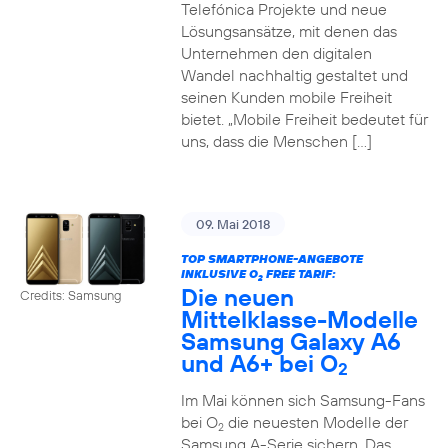
Telefónica Projekte und neue
Lösungsansätze, mit denen das
Unternehmen den digitalen
Wandel nachhaltig gestaltet und
seinen Kunden mobile Freiheit
bietet. „Mobile Freiheit bedeutet für
uns, dass die Menschen […]
09. Mai 2018
TOP SMARTPHONE-ANGEBOTE
INKLUSIVE O
FREE TARIF:
2
Die neuen
Credits: Samsung
Mittelklasse-Modelle
Samsung Galaxy A6
und A6+ bei O
2
Im Mai können sich Samsung-Fans
bei O
die neuesten Modelle der
2
Samsung A-Serie sichern. Das