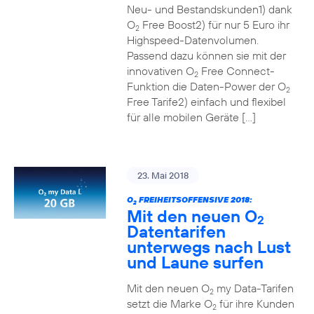
Neu- und Bestandskunden1) dank
O
Free Boost2) für nur 5 Euro ihr
2
Highspeed-Datenvolumen.
Passend dazu können sie mit der
innovativen O
Free Connect-
2
Funktion die Daten-Power der O
2
Free Tarife2) einfach und flexibel
für alle mobilen Geräte […]
23. Mai 2018
O
FREIHEITSOFFENSIVE 2018:
2
Mit den neuen O
2
Datentarifen
unterwegs nach Lust
und Laune surfen
Mit den neuen O
my Data-Tarifen
2
setzt die Marke O
für ihre Kunden
2