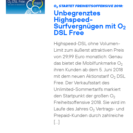
O
STARTET FREIHEITSOFFENSIVE 2018:
2
Unbegrenztes
Highspeed-
Surfvergnügen mit O
2
DSL Free
Highspeed-DSL ohne Volumen-
Limit zum äußerst attraktiven Preis
von 29,99 Euro monatlich: Genau
das bietet die Mobilfunkmarke O
2
ihren Kunden ab dem 5. Juni 2018
mit dem neuen Aktionstarif O
DSL
2
Free. Der Verkaufsstart des
Unlimited-Sommertarifs markiert
den Startpunkt der großen O
2
Freiheitsoffensive 2018. Sie wird im
Laufe des Jahres O
Vertrags- und
2
Prepaid-Kunden durch zahlreiche
[…]