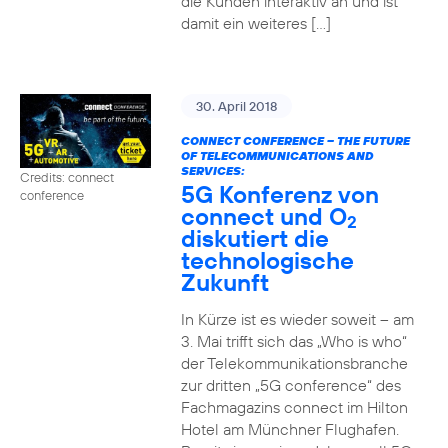
die Kunden interaktiv an und ist
damit ein weiteres […]
30. April 2018
CONNECT CONFERENCE – THE FUTURE
OF TELECOMMUNICATIONS AND
SERVICES:
Credits: connect
5G Konferenz von
conference
connect und O
2
diskutiert die
technologische
Zukunft
In Kürze ist es wieder soweit – am
3. Mai trifft sich das „Who is who“
der Telekommunikationsbranche
zur dritten „5G conference“ des
Fachmagazins connect im Hilton
Hotel am Münchner Flughafen.