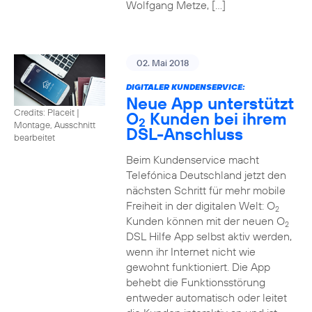
Wolfgang Metze, […]
02. Mai 2018
DIGITALER KUNDENSERVICE:
Neue App unterstützt
Credits: Placeit
|
O
Kunden bei ihrem
2
Montage, Ausschnitt
DSL-Anschluss
bearbeitet
Beim Kundenservice macht
Telefónica Deutschland jetzt den
nächsten Schritt für mehr mobile
Freiheit in der digitalen Welt: O
2
Kunden können mit der neuen O
2
DSL Hilfe App selbst aktiv werden,
wenn ihr Internet nicht wie
gewohnt funktioniert. Die App
behebt die Funktionsstörung
entweder automatisch oder leitet