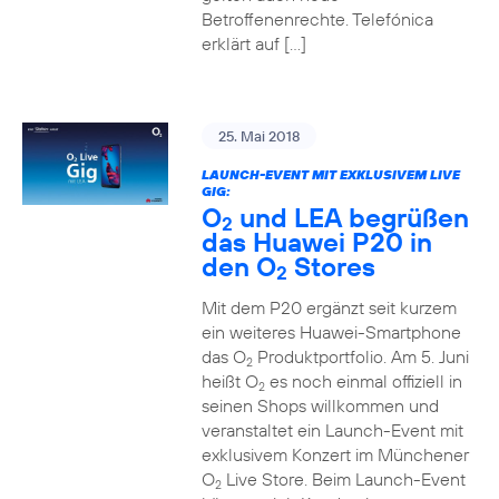
Betroffenenrechte. Telefónica
erklärt auf […]
25. Mai 2018
LAUNCH-EVENT MIT EXKLUSIVEM LIVE
GIG:
O
und LEA begrüßen
2
das Huawei P20 in
den O
Stores
2
Mit dem P20 ergänzt seit kurzem
ein weiteres Huawei-Smartphone
das O
Produktportfolio. Am 5. Juni
2
heißt O
es noch einmal offiziell in
2
seinen Shops willkommen und
veranstaltet ein Launch-Event mit
exklusivem Konzert im Münchener
O
Live Store. Beim Launch-Event
2