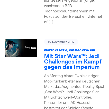
richtet sein Angebot an junge,
wachsende B2B-
Technologieunternehmen mit
Fokus auf den Bereichen „Internet
of […]
15. November 2017
ERWECKE MIT O
DIE MACHT IN DIR:
2
Mit Star Wars™: Jedi
Challenges im Kampf
gegen das Imperium
Ab Montag bietet O
als einziger
2
Mobilfunkanbieter am deutschen
Markt das Augmented-Reality Spiel
„Star Wars™: Jedi Challenges“ an.
Mit Lichtschwert-Controller,
Peilsender und AR Headset
bestreitet der Spieler Kämpfe