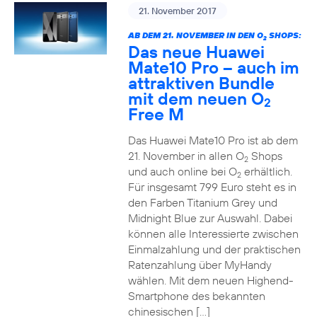
21. November 2017
AB DEM 21. NOVEMBER IN DEN O
SHOPS:
2
Das neue Huawei
Mate10 Pro – auch im
attraktiven Bundle
mit dem neuen O
2
Free M
Das Huawei Mate10 Pro ist ab dem
21. November in allen O
Shops
2
und auch online bei O
erhältlich.
2
Für insgesamt 799 Euro steht es in
den Farben Titanium Grey und
Midnight Blue zur Auswahl. Dabei
können alle Interessierte zwischen
Einmalzahlung und der praktischen
Ratenzahlung über MyHandy
wählen. Mit dem neuen Highend-
Smartphone des bekannten
chinesischen […]