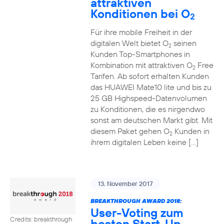
attraktiven
Konditionen bei O
2
Für ihre mobile Freiheit in der
digitalen Welt bietet O
seinen
2
Kunden Top-Smartphones in
Kombination mit attraktiven O
Free
2
Tarifen. Ab sofort erhalten Kunden
das HUAWEI Mate10 lite und bis zu
25 GB Highspeed-Datenvolumen
zu Konditionen, die es nirgendwo
sonst am deutschen Markt gibt. Mit
diesem Paket gehen O
Kunden in
2
ihrem digitalen Leben keine […]
13. November 2017
BREAKTHROUGH AWARD 2018:
User-Voting zum
Credits: breakthrough
besten Start-Up-