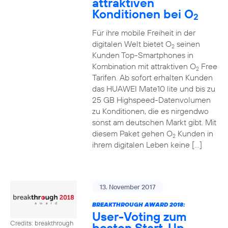
attraktiven
Konditionen bei O
2
Für ihre mobile Freiheit in der
digitalen Welt bietet O
seinen
2
Kunden Top-Smartphones in
Kombination mit attraktiven O
Free
2
Tarifen. Ab sofort erhalten Kunden
das HUAWEI Mate10 lite und bis zu
25 GB Highspeed-Datenvolumen
zu Konditionen, die es nirgendwo
sonst am deutschen Markt gibt. Mit
diesem Paket gehen O
Kunden in
2
ihrem digitalen Leben keine […]
13. November 2017
BREAKTHROUGH AWARD 2018:
User-Voting zum
Credits: breakthrough
besten Start-Up-