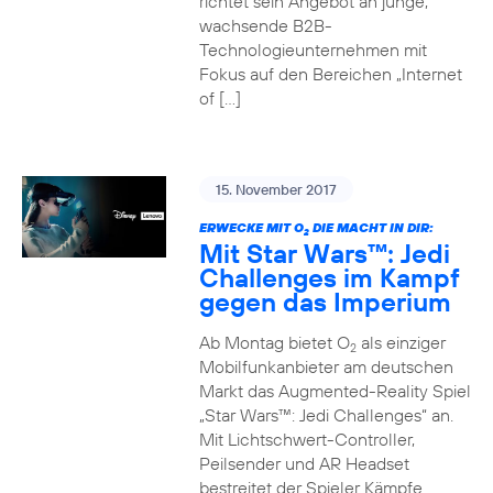
richtet sein Angebot an junge,
wachsende B2B-
Technologieunternehmen mit
Fokus auf den Bereichen „Internet
of […]
15. November 2017
ERWECKE MIT O
DIE MACHT IN DIR:
2
Mit Star Wars™: Jedi
Challenges im Kampf
gegen das Imperium
Ab Montag bietet O
als einziger
2
Mobilfunkanbieter am deutschen
Markt das Augmented-Reality Spiel
„Star Wars™: Jedi Challenges“ an.
Mit Lichtschwert-Controller,
Peilsender und AR Headset
bestreitet der Spieler Kämpfe