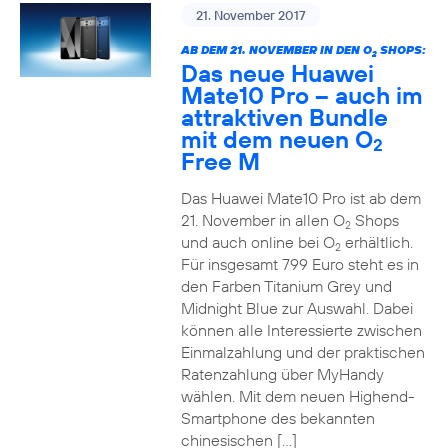
21. November 2017
AB DEM 21. NOVEMBER IN DEN O
SHOPS:
2
Das neue Huawei
Mate10 Pro – auch im
attraktiven Bundle
mit dem neuen O
2
Free M
Das Huawei Mate10 Pro ist ab dem
21. November in allen O
Shops
2
und auch online bei O
erhältlich.
2
Für insgesamt 799 Euro steht es in
den Farben Titanium Grey und
Midnight Blue zur Auswahl. Dabei
können alle Interessierte zwischen
Einmalzahlung und der praktischen
Ratenzahlung über MyHandy
wählen. Mit dem neuen Highend-
Smartphone des bekannten
chinesischen […]