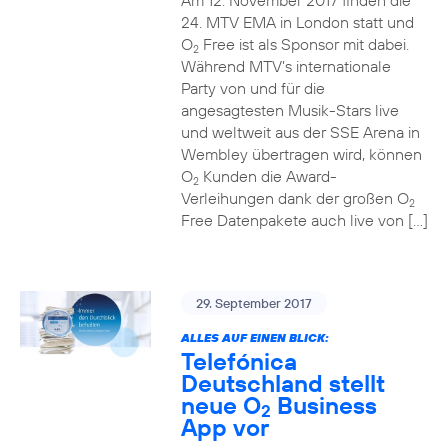
Am 12. November 2017 finden die
24. MTV EMA in London statt und
O
Free ist als Sponsor mit dabei.
2
Während MTV’s internationale
Party von und für die
angesagtesten Musik-Stars live
und weltweit aus der SSE Arena in
Wembley übertragen wird, können
O
Kunden die Award-
2
Verleihungen dank der großen O
2
Free Datenpakete auch live von […]
29. September 2017
ALLES AUF EINEN BLICK:
Telefónica
Deutschland stellt
neue O
Business
2
App vor