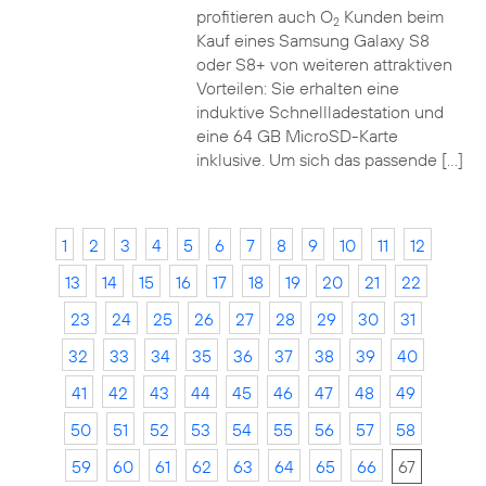
profitieren auch O
Kunden beim
2
Kauf eines Samsung Galaxy S8
oder S8+ von weiteren attraktiven
Vorteilen: Sie erhalten eine
induktive Schnellladestation und
eine 64 GB MicroSD-Karte
inklusive. Um sich das passende […]
1
2
3
4
5
6
7
8
9
10
11
12
13
14
15
16
17
18
19
20
21
22
23
24
25
26
27
28
29
30
31
32
33
34
35
36
37
38
39
40
41
42
43
44
45
46
47
48
49
50
51
52
53
54
55
56
57
58
59
60
61
62
63
64
65
66
67