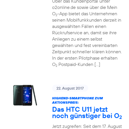
Über das Kundenportal unter
o2online.de sowie über die Mein
O
-App bietet das Unternehmen
2
seinen Mobilfunkkunden derzeit in
ausgewählten Fällen einen
Rückrufservice an, damit sie ihre
Anliegen zu einem selbst
gewählten und fest vereinbarten
Zeitpunkt schneller klären können.
In der ersten Pilotphase erhalten
O
Postpaid-Kunden […]
2
22. August 2017
HIGHEND-SMARTPHONE ZUM
AKTIONSPREIS:
Das HTC U11 jetzt
noch günstiger bei O
2
Jetzt zugreifen: Seit dem 17. August