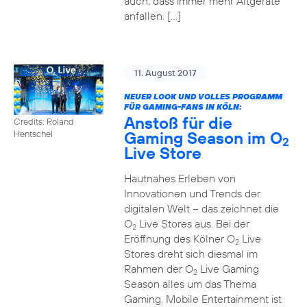
auch, dass immer mehr Altgeräte
anfallen. […]
11. August 2017
NEUER LOOK UND VOLLES PROGRAMM
FÜR GAMING-FANS IN KÖLN:
Anstoß für die
Credits: Roland
Gaming Season im O
Hentschel
2
Live Store
Hautnahes Erleben von
Innovationen und Trends der
digitalen Welt – das zeichnet die
O
Live Stores aus. Bei der
2
Eröffnung des Kölner O
Live
2
Stores dreht sich diesmal im
Rahmen der O
Live Gaming
2
Season alles um das Thema
Gaming. Mobile Entertainment ist