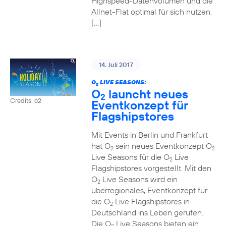
Highspeed-Datenvolumen und die
Allnet-Flat optimal für sich nutzen.
[…]
14. Juli 2017
O
LIVE SEASONS:
2
O
launcht neues
2
Credits: o2
Eventkonzept für
Flagshipstores
Mit Events in Berlin und Frankfurt
hat O
sein neues Eventkonzept O
2
2
Live Seasons für die O
Live
2
Flagshipstores vorgestellt. Mit den
O
Live Seasons wird ein
2
überregionales, Eventkonzept für
die O
Live Flagshipstores in
2
Deutschland ins Leben gerufen.
Die O
Live Seasons bieten ein