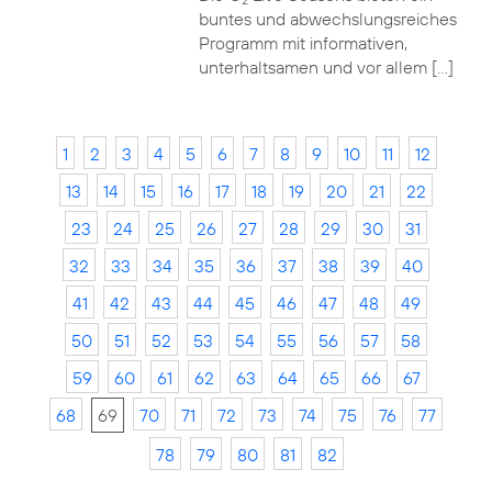
2
buntes und abwechslungsreiches
Programm mit informativen,
unterhaltsamen und vor allem […]
1
2
3
4
5
6
7
8
9
10
11
12
13
14
15
16
17
18
19
20
21
22
23
24
25
26
27
28
29
30
31
32
33
34
35
36
37
38
39
40
41
42
43
44
45
46
47
48
49
50
51
52
53
54
55
56
57
58
59
60
61
62
63
64
65
66
67
68
69
70
71
72
73
74
75
76
77
78
79
80
81
82