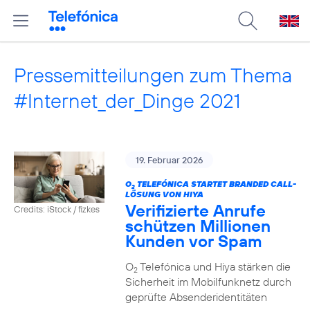
Pressemitteilungen zum Thema
#Internet_der_Dinge 2021
19. Februar 2026
O
TELEFÓNICA STARTET BRANDED CALL-
2
LÖSUNG VON HIYA
Verifizierte Anrufe
Credits: iStock / fizkes
schützen Millionen
Kunden vor Spam
O
Telefónica und Hiya stärken die
2
Sicherheit im Mobilfunknetz durch
geprüfte Absenderidentitäten