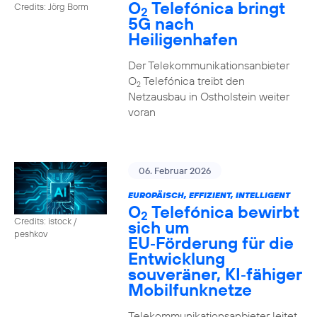
O
Telefónica bringt
Credits: Jörg Borm
2
5G nach
Heiligenhafen
Der Telekommunikationsanbieter
O
Telefónica treibt den
2
Netzausbau in Ostholstein weiter
voran
06. Februar 2026
EUROPÄISCH, EFFIZIENT, INTELLIGENT
O
Telefónica bewirbt
2
Credits: istock /
sich um
peshkov
EU‑Förderung für die
Entwicklung
souveräner, KI‑fähiger
Mobilfunknetze
Telekommunikationsanbieter leitet