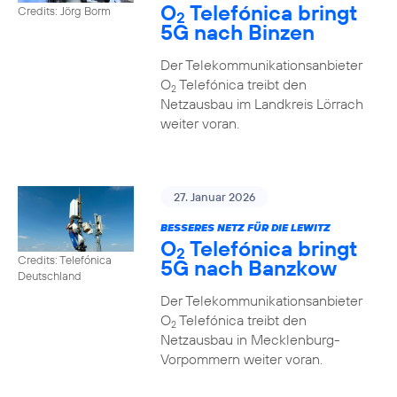
O
Telefónica bringt
Credits: Jörg Borm
2
5G nach Binzen
Der Telekommunikationsanbieter
O
Telefónica treibt den
2
Netzausbau im Landkreis Lörrach
weiter voran.
27. Januar 2026
BESSERES NETZ FÜR DIE LEWITZ
O
Telefónica bringt
2
Credits: Telefónica
5G nach Banzkow
Deutschland
Der Telekommunikationsanbieter
O
Telefónica treibt den
2
Netzausbau in Mecklenburg-
Vorpommern weiter voran.