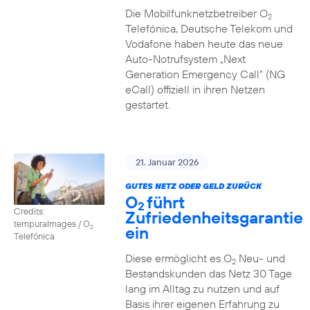
Die Mobilfunknetzbetreiber O
2
Telefónica, Deutsche Telekom und
Vodafone haben heute das neue
Auto-Notrufsystem „Next
Generation Emergency Call“ (NG
eCall) offiziell in ihren Netzen
gestartet.
21. Januar 2026
GUTES NETZ ODER GELD ZURÜCK
O
führt
2
Credits:
Zufriedenheitsgarantie
tempuraImages / O
ein
2
Telefónica
Diese ermöglicht es O
Neu- und
2
Bestandskunden das Netz 30 Tage
lang im Alltag zu nutzen und auf
Basis ihrer eigenen Erfahrung zu