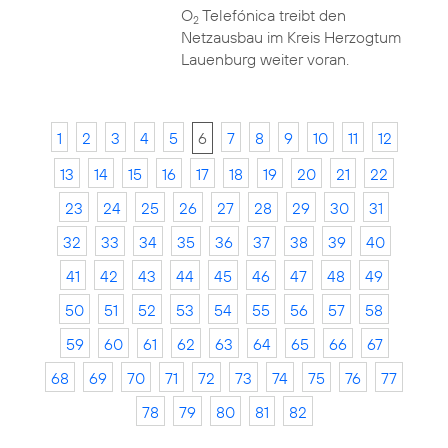
O
Telefónica treibt den
2
Netzausbau im Kreis Herzogtum
Lauenburg weiter voran.
1
2
3
4
5
6
7
8
9
10
11
12
13
14
15
16
17
18
19
20
21
22
23
24
25
26
27
28
29
30
31
32
33
34
35
36
37
38
39
40
41
42
43
44
45
46
47
48
49
50
51
52
53
54
55
56
57
58
59
60
61
62
63
64
65
66
67
68
69
70
71
72
73
74
75
76
77
78
79
80
81
82