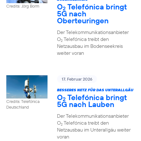
O
Telefónica bringt
Credits: Jörg Borm
2
5G nach
Oberteuringen
Der Telekommunikationsanbieter
O
Telefónica treibt den
2
Netzausbau im Bodenseekreis
weiter voran
17. Februar 2026
BESSERES NETZ FÜR DAS UNTERALLGÄU
O
Telefónica bringt
2
Credits: Telefónica
5G nach Lauben
Deutschland
Der Telekommunikationsanbieter
O
Telefónica treibt den
2
Netzausbau im Unterallgäu weiter
voran