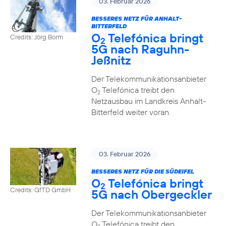
03. Februar 2026
BESSERES NETZ FÜR ANHALT-
BITTERFELD
O
Telefónica bringt
Credits: Jörg Borm
2
5G nach Raguhn-
Jeßnitz
Der Telekommunikationsanbieter
O
Telefónica treibt den
2
Netzausbau im Landkreis Anhalt-
Bitterfeld weiter voran.
03. Februar 2026
BESSERES NETZ FÜR DIE SÜDEIFEL
O
Telefónica bringt
2
Credits: GfTD GmbH
5G nach Obergeckler
Der Telekommunikationsanbieter
O
Telefónica treibt den