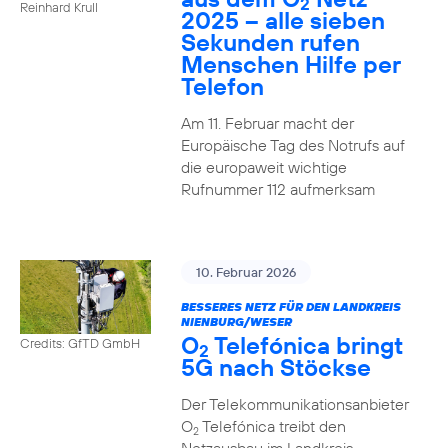
2
Reinhard Krull
2025 – alle sieben
Sekunden rufen
Menschen Hilfe per
Telefon
Am 11. Februar macht der
Europäische Tag des Notrufs auf
die europaweit wichtige
Rufnummer 112 aufmerksam
10. Februar 2026
BESSERES NETZ FÜR DEN LANDKREIS
NIENBURG/WESER
O
Telefónica bringt
Credits: GfTD GmbH
2
5G nach Stöckse
Der Telekommunikationsanbieter
O
Telefónica treibt den
2