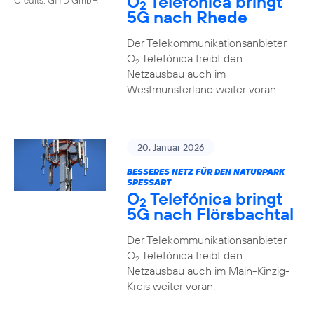
O
Telefónica bringt
2
5G nach Rhede
Der Telekommunikationsanbieter
O
Telefónica treibt den
2
Netzausbau auch im
Westmünsterland weiter voran.
20. Januar 2026
BESSERES NETZ FÜR DEN NATURPARK
SPESSART
O
Telefónica bringt
2
5G nach Flörsbachtal
Der Telekommunikationsanbieter
O
Telefónica treibt den
2
Netzausbau auch im Main-Kinzig-
Kreis weiter voran.